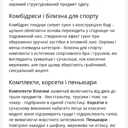
окремий структурований предмет одягу.
Комбідреси і білизна для спорту
Комбідрес поєднує силует сукні з конструкцією боді -
щільно облягаюча основа переходить у спідницю чи
подовжений низ, створюючи ефект сукні при
збереженні зручної застібки в інтимній зоні. Окрема і
менш очевидна категорія - білизна для спорту:
комплекти з естетикою спортивного бра і трусиків, які
виглядають зухваліше і сучасніше, ніж класичне
мереживо, але при цьому зберігають грайливий,
сексуальний акцент.
Комплекти, корсети і пеньюари
Комплекти білизни
зазвичай включають від двох до
трьох предметів - бюстгальтер, трусики і пояс чи
чокер - підібраних в єдиній стилістиці.
Корсети
в
сучасному виконанні набагато легші за класичні
моделі: вони підтримують груди і підкреслюють талію,
не вимагаючи жорсткого затягування.
Пеньюари
-
повітряні накидки з шифону, мережива чи атласу, які