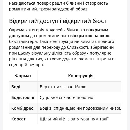
накидаються поверх решти білизни і створюють
романтичний, трохи загадковий образ.
Відкритий доступ і відкритий бюст
Окрема категорія моделей - білизна з
відкритим
доступом
до промежини чи з
відкритою чашкою
бюстгальтера. Така конструкція не вимагає повного
роздягання для переходу до близькості, зберігаючи
при цьому візуальну цілісність образу - популярне
рішення для тих, хто хоче додати елемент інтриги в
сценарій вечора.
Формат
Конструкція
Боді
Верх + низ із застібкою
С
Бодістокінг
Суцільне сітчасте полотно
П
Комбідрес
Боді зі спідницею чи подовженим низом
С
Корсет
Щільний ліф із затягуванням талії
А