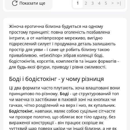
Показати ще
1
2
3
4
5
>
>|
Жіноча еротична білизна будується на одному
простому принципі: повна оголеність позбавлена
інтриги, а от напівпрозоре мереживо, вигідно
підкреслений силует і продумана деталь залишають
простір для уяви - і саме це робить білизну такою
привабливою. «eSexShop» зібрав колекції боді,
бодістокінгів, корсетів, комплектів та інших форматів -
для будь-якої фігури, приводу і рівня сміливості.
Боді і бодістокінг - у чому різниця
Ці два формати часто плутають, хоча влаштовані вони
принципово по-різному.
Боді
- це структурований топ
чи маєчка із застібками в паховій зоні на кнопках чи
гачках, чітко розділений на верх і низ, як купальник.
Бодістокінг
, навпаки, являє собою суцільне сітчасте
чи прозоре полотно, що облягає все тіло одразу, без
вираженої конструкції - він працює скоріше як
чуттєвий шар поверх шкіри чи іншої білизни, а не як