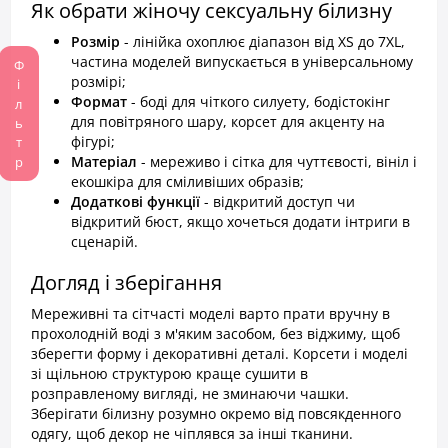
Як обрати жіночу сексуальну білизну
Розмір
- лінійка охоплює діапазон від XS до 7XL,
частина моделей випускається в універсальному
Фільтр
розмірі;
Формат
- боді для чіткого силуету, бодістокінг
для повітряного шару, корсет для акценту на
фігурі;
Матеріал
- мереживо і сітка для чуттєвості, вініл і
екошкіра для сміливіших образів;
Додаткові функції
- відкритий доступ чи
відкритий бюст, якщо хочеться додати інтриги в
сценарій.
Догляд і зберігання
Мереживні та сітчасті моделі варто прати вручну в
прохолодній воді з м'яким засобом, без віджиму, щоб
зберегти форму і декоративні деталі. Корсети і моделі
зі щільною структурою краще сушити в
розправленому вигляді, не зминаючи чашки.
Зберігати білизну розумно окремо від повсякденного
одягу, щоб декор не чіплявся за інші тканини.