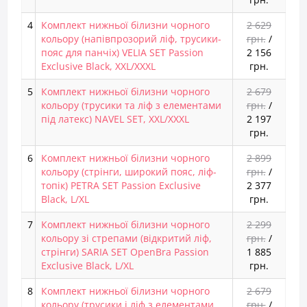
4
Комплект нижньої білизни чорного
2 629
кольору (напівпрозорий ліф, трусики-
грн.
/
пояс для панчіх) VELIA SET Passion
2 156
Exclusive Black, XXL/XXXL
грн.
5
Комплект нижньої білизни чорного
2 679
кольору (трусики та ліф з елементами
грн.
/
під латекс) NAVEL SET, XXL/XXXL
2 197
грн.
6
Комплект нижньої білизни чорного
2 899
кольору (стрінги, широкий пояс, ліф-
грн.
/
топік) PETRA SET Passion Exclusive
2 377
Black, L/XL
грн.
7
Комплект нижньої білизни чорного
2 299
кольору зі стрепами (відкритий ліф,
грн.
/
стрінги) SARIA SET OpenBra Passion
1 885
Exclusive Black, L/XL
грн.
8
Комплект нижньої білизни чорного
2 679
кольору (трусики і ліф з елементами
грн.
/