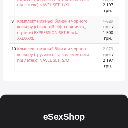
під латекс) NAVEL SET, L/XL
2 197
грн.
9
Комплект нижньої білизни чорного
1 829
кольору (сітчастий ліф, спідничка,,
грн.
/
стрінги) EXPRESSION SET Black,
1 500
XXL/XXXL
грн.
10
Комплект нижньої білизни чорного
2 679
кольору (трусики і ліф з елементами
грн.
/
під латекс) NAVEL SET, S/M
2 197
грн.