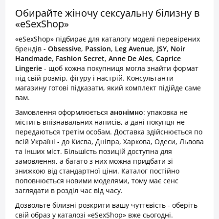
Обирайте жіночу сексуальну білизну в
«eSexShop»
«eSexShop» підбирає для каталогу моделі перевірених
брендів -
Obsessive
,
Passion
,
Leg Avenue
,
JSY
,
Noir
Handmade
,
Fashion Secret
,
Anne De Ales
,
Caprice
Lingerie
- щоб кожна покупниця могла знайти формат
під свій розмір, фігуру і настрій. Консультанти
магазину готові підказати, який комплект підійде саме
вам.
Замовлення оформлюється
анонімно
: упаковка не
містить впізнавальних написів, а дані покупця не
передаються третім особам. Доставка здійснюється по
всій Україні - до Києва, Дніпра, Харкова, Одеси, Львова
та інших міст. Більшість позицій доступна для
замовлення, а багато з них можна придбати зі
знижкою від стандартної ціни. Каталог постійно
поповнюється новими моделями, тому має сенс
заглядати в розділ час від часу.
Дозвольте білизні розкрити вашу чуттєвість - оберіть
свій образ у каталозі «eSexShop» вже сьогодні.