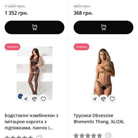
1 649 грн.
449 грн.
1 352 грн.
368 грн.
Знижка
Знижка
Бодістокінг-комбінезон з
Трусики Obsessive
імітацією корсета з
Blomentis Thong, XL/2XL
підтяжками, панчіх і
трусиків, чорний Passion