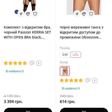
Комплект з відкритим бра,
Чорні мереживні танга з
чорний Passion KERRIA SET
відкритим доступом до
WITH OPEN BRA black,
промежини Obsessive
XXL/XXXL
Contica Crotchless Thong
Black, L/XL
Розмір:
S/M
L/XL
Колір:
1
В наявності
1
В наявності
4 139 грн.
749 грн.
3 394 грн.
614 грн.