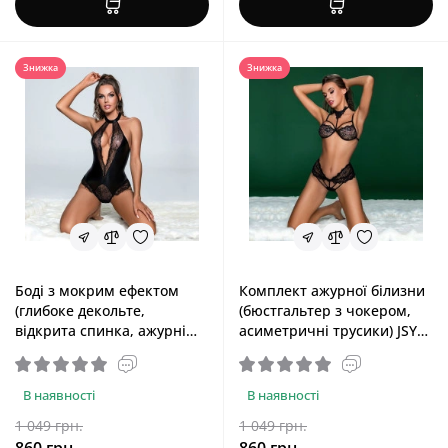
Знижка
Знижка
Боді з мокрим ефектом
Комплект ажурної білизни
(глибоке декольте,
(бюстгальтер з чокером,
відкрита спинка, ажурні
асиметричні трусики) JSY
вставки) JSY Габі, Black, One
Фредеріка, Black, One Size
Size
В наявності
В наявності
1 049 грн.
1 049 грн.