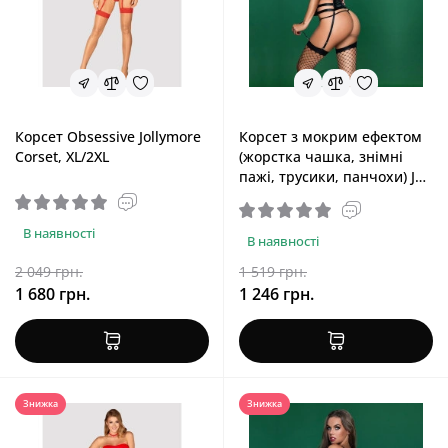
Корсет Obsessive Jollymore
Корсет з мокрим ефектом
Corset, XL/2XL
(жорстка чашка, знімні
пажі, трусики, панчохи) JSY
Віола, One Size, Black
В наявності
В наявності
2 049 грн.
1 519 грн.
1 680 грн.
1 246 грн.
Знижка
Знижка