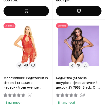
860 грн.
860 грн.
Знижка
Знижка
Мереживний бодістокінг із
Боді-сітка (атласна
сіткою і стразами,
шнурівка, флористичний
червоний Leg Avenue
декор) JSY 7955, Black, One
Rhinestone Lace and Net
Size
Bodystocking Red, One Size
В наявності
В наявності