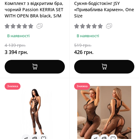
Комплект з відкритим бра,
Сукня-бодістокінг JSY
чорний Passion KERRIA SET
«Приваблива Кармен», One
WITH OPEN BRA black, S/M
Size
В наявності
В наявності
4 139 грн.
519 грн.
3 394 грн.
426 грн.
Знижка
Знижка