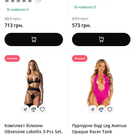
BS052 Black
В наявності
В наявності
869 грн.
699 грн.
713 грн.
573 грн.
Знижка
Знижка
Комплект білизни
Пурпурне боді Leg Avenue
Obsessive Lobellis 3-Pcs Set,
Opaque Racer Tank