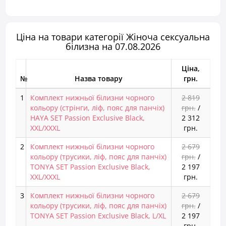
Ціна на товари категорії Жіноча сексуальна
білизна на 07.08.2026
Ціна,
№
Назва товару
грн.
1
Комплект нижньої білизни чорного
2 819
кольору (стрінги, ліф, пояс для панчіх)
грн.
/
HAYA SET Passion Exclusive Black,
2 312
XXL/XXXL
грн.
2
Комплект нижньої білизни чорного
2 679
кольору (трусики, ліф, пояс для панчіх)
грн.
/
TONYA SET Passion Exclusive Black,
2 197
XXL/XXXL
грн.
3
Комплект нижньої білизни чорного
2 679
кольору (трусики, ліф, пояс для панчіх)
грн.
/
TONYA SET Passion Exclusive Black, L/XL
2 197
грн.