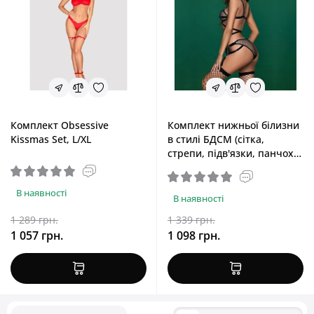
Комплект Obsessive
Комплект нижньої білизни
Kissmas Set, L/XL
в стилі БДСМ (сітка,
стрепи, підв'язки, панчохи)
JSY Сільві, One Size, Black
В наявності
В наявності
1 289 грн.
1 339 грн.
1 057 грн.
1 098 грн.