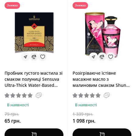
Знижка
Знижка
Пробник густого мастила зі
Розігріваюче їстівне
смаком полуниці Sensuva
масажне масло з
Ultra-Thick Water-Based
малиновим смаком Shunga
Strawberry, 6 ml
Aphrodisiac Warming Oil
Raspberry Feeling, 100 ml
В наявності
В наявності
79 грн.
1 339 грн.
65 грн.
1 098 грн.