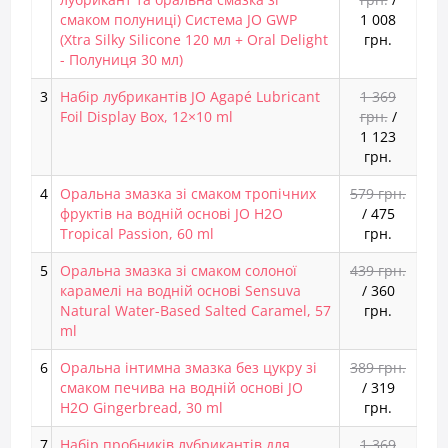
смаком полуниці) Система JO GWP
1 008
(Xtra Silky Silicone 120 мл + Oral Delight
грн.
- Полуниця 30 мл)
3
Набір лубрикантів JO Agapé Lubricant
1 369
Foil Display Box, 12×10 ml
грн.
/
1 123
грн.
4
Оральна змазка зі смаком тропічних
579 грн.
фруктів на водній основі JO H2O
/
475
Tropical Passion, 60 ml
грн.
5
Оральна змазка зі смаком солоної
439 грн.
карамелі на водній основі Sensuva
/
360
Natural Water-Based Salted Caramel, 57
грн.
ml
6
Оральна інтимна змазка без цукру зі
389 грн.
смаком печива на водній основі JO
/
319
H2O Gingerbread, 30 ml
грн.
7
Набір пробників лубрикантів для
1 369