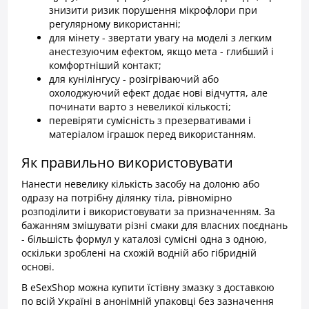
знизити ризик порушення мікрофлори при
регулярному використанні;
для мінету - звертати увагу на моделі з легким
анестезуючим ефектом, якщо мета - глибший і
комфортніший контакт;
для кунілінгусу - розігріваючий або
охолоджуючий ефект додає нові відчуття, але
починати варто з невеликої кількості;
перевіряти сумісність з презервативами і
матеріалом іграшок перед використанням.
Як правильно використовувати
Нанести невелику кількість засобу на долоню або
одразу на потрібну ділянку тіла, рівномірно
розподілити і використовувати за призначенням. За
бажанням змішувати різні смаки для власних поєднань
- більшість формул у каталозі сумісні одна з одною,
оскільки зроблені на схожій водній або гібридній
основі.
В eSexShop можна купити їстівну змазку з доставкою
по всій Україні в анонімній упаковці без зазначення