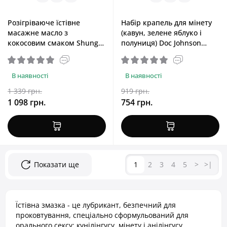
Розігріваюче їстівне
Набір крапель для мінету
масажне масло з
(кавун, зелене яблуко і
кокосовим смаком Shunga
полуниця) Doc Johnson
Aphrodisiac Warming Oil
GoodHead Tingle Drops Set,
Coconut Thrills, 100 ml
3*29,6 ml
В наявності
В наявності
1 339 грн.
919 грн.
1 098 грн.
754 грн.
Показати ще
1
2
3
4
5
>
>|
Їстівна змазка - це лубрикант, безпечний для
проковтування, спеціально сформульований для
орального сексу: кунілінгусу, мінету і анілінгусу.