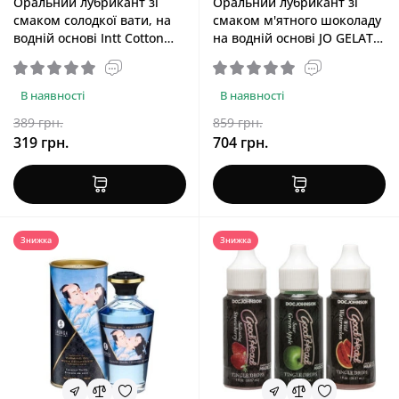
Оральний лубрикант зі
Оральний лубрикант зі
смаком солодкої вати, на
смаком м'ятного шоколаду
водній основі Intt Cotton
на водній основі JO GELATO
Candy, 100 ml
Mint Chocolate, 120 ml
В наявності
В наявності
389 грн.
859 грн.
319 грн.
704 грн.
Знижка
Знижка