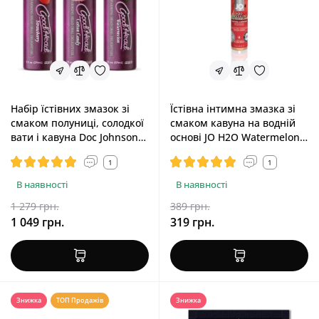
Набір їстівних змазок зі
Їстівна інтимна змазка зі
смаком полуниці, солодкої
смаком кавуна на водній
вати і кавуна Doc Johnson
основі JO H2O Watermelon,
GoodHead Warming Head 3
30 ml
1
1
Pack, 2 fl. oz.
В наявності
В наявності
1 279 грн.
389 грн.
1 049 грн.
319 грн.
Знижка
ТОП Продажів
Знижка