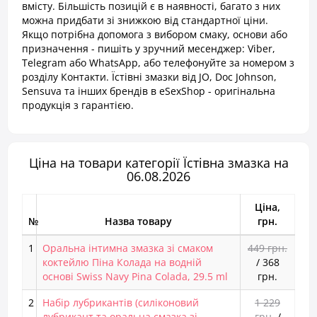
вмісту. Більшість позицій є в наявності, багато з них
можна придбати зі знижкою від стандартної ціни.
Якщо потрібна допомога з вибором смаку, основи або
призначення - пишіть у зручний месенджер: Viber,
Telegram або WhatsApp, або телефонуйте за номером з
розділу Контакти. Їстівні змазки від JO, Doc Johnson,
Sensuva та інших брендів в eSexShop - оригінальна
продукція з гарантією.
Ціна на товари категорії Їстівна змазка на
06.08.2026
Ціна,
№
Назва товару
грн.
1
Оральна інтимна змазка зі смаком
449 грн.
коктейлю Піна Колада на водній
/
368
основі Swiss Navy Pina Colada, 29.5 ml
грн.
2
Набір лубрикантів (силіконовий
1 229
лубрикант та оральна смазка зі
грн.
/