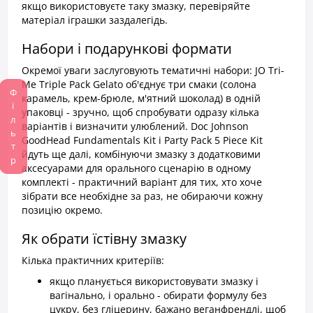
якщо використовуєте таку змазку, перевіряйте
матеріал іграшки заздалегідь.
Набори і подарункові формати
Окремої уваги заслуговують тематичні набори: JO Tri-
Me Triple Pack Gelato об'єднує три смаки (солона
Фільтр
карамель, крем-брюле, м'ятний шоколад) в одній
упаковці - зручно, щоб спробувати одразу кілька
варіантів і визначити улюблений. Doc Johnson
GoodHead Fundamentals Kit і Party Pack 5 Piece Kit
йдуть ще далі, комбінуючи змазку з додатковими
аксесуарами для орального сценарію в одному
комплекті - практичний варіант для тих, хто хоче
зібрати все необхідне за раз, не обираючи кожну
позицію окремо.
Як обрати їстівну змазку
Кілька практичних критеріїв:
якщо планується використовувати змазку і
вагінально, і орально - обирати формулу без
цукру, без гліцерину, бажано веганфрендлі, щоб