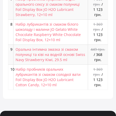
орального сексу зі смаком полуниці
грн.
/
Foil Display Box JO H2O Lubricant
1 123
Strawberry, 12×10 ml
грн.
8
Набір лубрикантів зі смаком білого
1 369
шоколаду і малини JO Gelato White
грн.
/
Chocolate Raspberry White Chocolate
1 123
Foil Display Box, 12×10 ml
грн.
9
Оральна інтимна змазка зі смаком
449 грн.
полуниці та ківі на водній основі Swiss
/
368
Navy Strawberry Kiwi, 29.5 ml
грн.
10
Набір пробників оральних
1 369
лубрикантів зі смаком солодкої вати
грн.
/
Foil Display Box JO H2O Lubricant
1 123
Cotton Candy, 12×10 ml
грн.