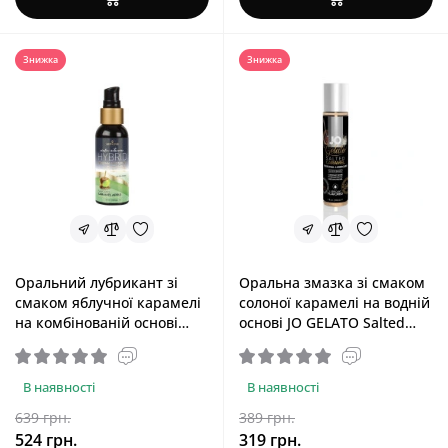
Знижка
Знижка
Оральний лубрикант зі
Оральна змазка зі смаком
смаком яблучної карамелі
солоної карамелі на водній
на комбінованій основі
основі JO GELATO Salted
Sensuva Hybrid Caramel
Caramel, 30 ml
Apple, 57 ml
В наявності
В наявності
639 грн.
389 грн.
524 грн.
319 грн.