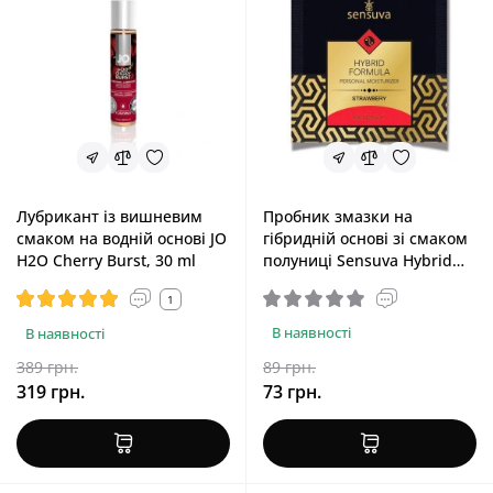
Лубрикант із вишневим
Пробник змазки на
смаком на водній основі JO
гібридній основі зі смаком
H2O Cherry Burst, 30 ml
полуниці Sensuva Hybrid
Formula Strawberry, 6 ml
1
В наявності
В наявності
389 грн.
89 грн.
319 грн.
73 грн.