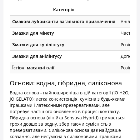
Категорія
Смакові лубриканти загального призначення
Універса
Змазки для мінету
Часто з 
Змазки для кунілінгусу
Розігрів
Змазки для анілінгусу
Допомаг
Їстівні масажні олії
Розігрів
Основи: водна, гібридна, силіконова
Водна основа - найпоширеніша в цій категорії (JO H2O,
JO GELATO): легка консистенція, сумісна з будь-якими
іграшками і латексними презервативами, але
потребує частішого оновлення в процесі контакту.
Гібридна основа (лінійка Sensuva Hybrid) тримається
трохи довше за водну, зберігаючи сумісність з
презервативами. Силіконова основа дає найдовше
ковзання, але несумісна з силіконовими іграшками -