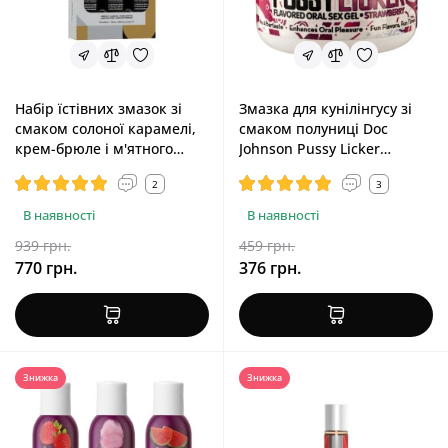
Набір їстівних змазок зі
Змазка для кунілінгусу зі
смаком солоної карамелі,
смаком полуниці Doc
крем-брюле і м'ятного
Johnson Pussy Licker
шоколаду JO Tri-Me Triple
Strawberry, 56 g
2
3
Pack Gelato, 3x30 ml
В наявності
В наявності
939 грн.
459 грн.
770 грн.
376 грн.
Знижка
Знижка