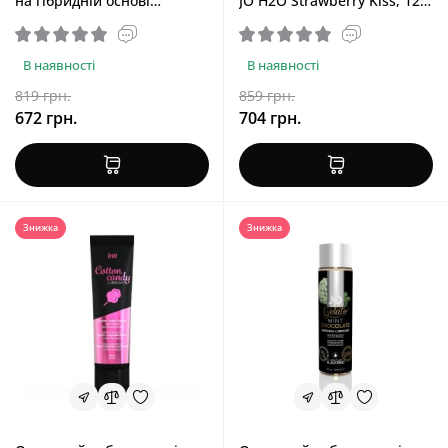
на гібридній основі
JO H2O Strawberry Kiss, 120
Sensuva Ultra-Stimulating
ml
On Insane Caramel Apple,
57 мл
В наявності
В наявності
819 грн.
859 грн.
672 грн.
704 грн.
Знижка
Знижка