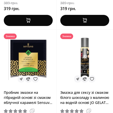
389 грн.
389 грн.
319 грн.
319 грн.
Знижка
Знижка
Пробник змазки на
Змазка для сексу зі смаком
гібридній основі зі смаком
білого шоколаду з малиною
яблучної карамелі Sensuva
на водній основі JO GELATO
Hybrid Formula Caramel
White Chocolate Raspberry,
Apple, 6 ml
30 ml