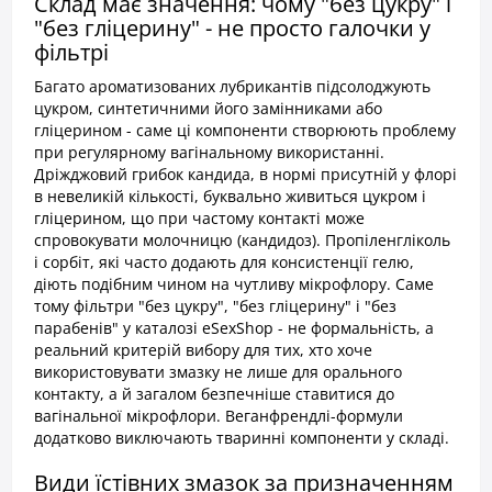
Склад має значення: чому "без цукру" і
"без гліцерину" - не просто галочки у
фільтрі
Багато ароматизованих лубрикантів підсолоджують
цукром, синтетичними його замінниками або
гліцерином - саме ці компоненти створюють проблему
при регулярному вагінальному використанні.
Дріжджовий грибок кандида, в нормі присутній у флорі
в невеликій кількості, буквально живиться цукром і
гліцерином, що при частому контакті може
спровокувати молочницю (кандидоз). Пропіленгліколь
і сорбіт, які часто додають для консистенції гелю,
діють подібним чином на чутливу мікрофлору. Саме
тому фільтри "без цукру", "без гліцерину" і "без
парабенів" у каталозі eSexShop - не формальність, а
реальний критерій вибору для тих, хто хоче
використовувати змазку не лише для орального
контакту, а й загалом безпечніше ставитися до
вагінальної мікрофлори. Веганфрендлі-формули
додатково виключають тваринні компоненти у складі.
Види їстівних змазок за призначенням