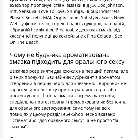
eSexShop пропонує їстівні змазки від JO, Doc Johnson,
Intt, Sensuva, Love To Love, Shunga, Bijoux Indiscrets,
Plaisirs Secrets, MAI, Orgie, Liebe, Satisfyer, Swiss Navy і
Wet - у формі гелю, спрею і навіть цукерок, на водній,
гібридній і силіконовій основі, у десятках смаків від
класичної полуниці до коктейльних Pina Colada і Sex
On The Beach.
Чому не будь-яка ароматизована
змазка підходить для орального сексу
Важливо розрізняти два схожих на перший погляд, але
різних продукти. Звичайний лубрикант з ароматом
створений в першу чергу для ковзання, і виробник не
гарантує його безпеку при потраплянні в рот або
проковтуванні. Їстівна змазка - окрема категорія,
спеціально протестована і промаркована як безпечна
для орального застосування: саме тому на всіх
позиціях у цьому розділі eSexShop чесно вказано
"їстівна" або "для орального сексу", а не просто "зі
смаком".