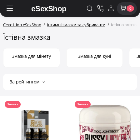
0
Секс Шоп eSexShop
Інтимні змазки та лубриканти
Їстівна змазка
Їстівна змазка
Змазка для мінету
Змазка для куні
З
За рейтингом
Знижка
Знижка