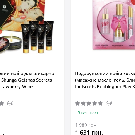
вий набір для шикарної
Подарунковий набір косм
 Shunga Geishas Secrets
(масажне масло, гель, блис
Strawberry Wine
Indiscrets Bubblegum Play K
і
В наявності
1 989 грн.
н.
1 631 грн.