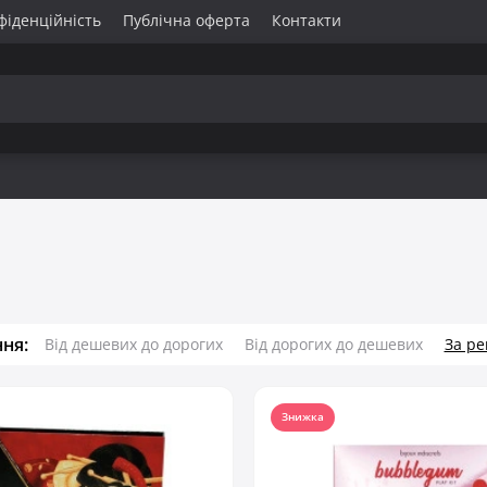
фіденційність
Публічна оферта
Контакти
ня:
Від дешевих до дорогих
Від дорогих до дешевих
За р
Знижка