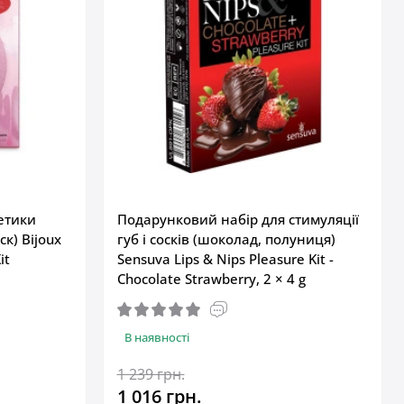
етики
Подарунковий набір для стимуляції
к) Bijoux
губ і сосків (шоколад, полуниця)
it
Sensuva Lips & Nips Pleasure Kit -
Chocolate Strawberry, 2 × 4 g
В наявності
1 239 грн.
1 016 грн.