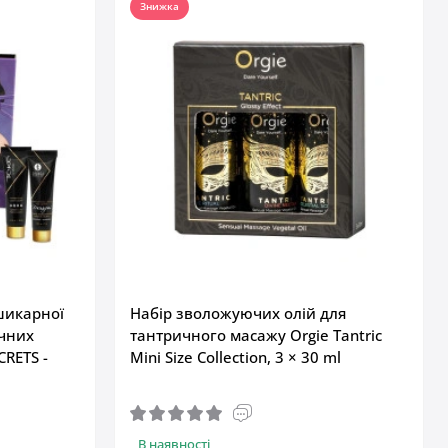
Знижка
шикарної
Набір зволожуючих олій для
ичних
тантричного масажу Orgie Tantric
CRETS -
Mini Size Collection, 3 × 30 ml
В наявності