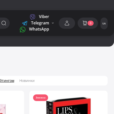
Viber
Telegram
0
UA
WhatsApp
ейтингом
Новинки
Знижка