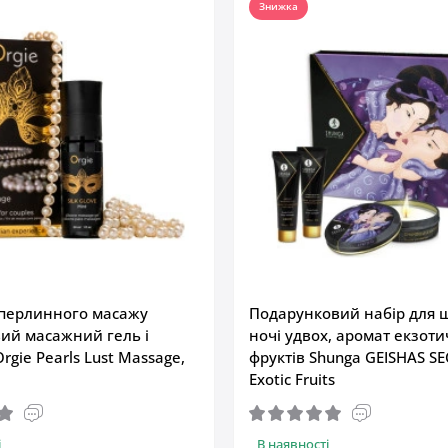
Знижка
 перлинного масажу
Подарунковий набір для 
вий масажний гель і
ночі удвох, аромат екзот
rgie Pearls Lust Massage,
фруктів Shunga GEISHAS SE
Exotic Fruits
і
В наявності