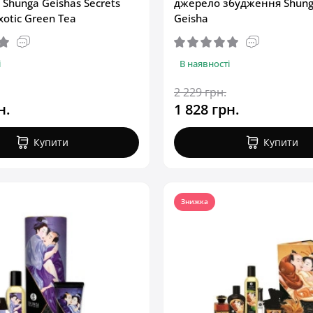
 Shunga Geishas Secrets
джерело збудження Shung
xotic Green Tea
Geisha
і
В наявності
2 229 грн.
н.
1 828 грн.
Купити
Купити
Знижка