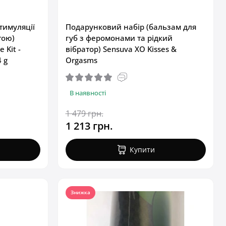
тимуляції
Подарунковий набір (бальзам для
тою)
губ з феромонами та рідкий
 Kit -
вібратор) Sensuva XO Kisses &
4 g
Orgasms
В наявності
1 479 грн.
1 213 грн.
Купити
Знижка