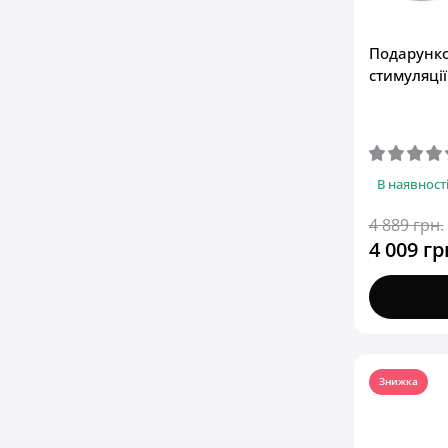
Подарунко
стимуляції
В наявност
4 889 грн.
4 009 гр
Знижка