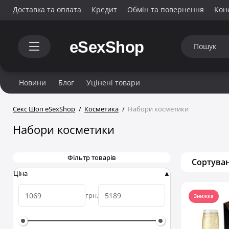
Доставка та оплата
Кредит
Обмін та повернення
Кон
Новини
Блог
Уцінені товари
Секс Шоп eSexShop
Косметика
Набори косметики
Набори косметики
Фільтр товарів
Сортуван
Ціна
грн.
Знижка