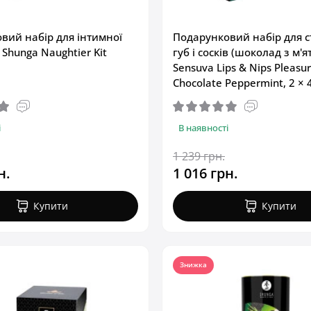
вий набір для інтимної
Подарунковий набір для с
 Shunga Naughtier Kit
губ і сосків (шоколад з м'я
Sensuva Lips & Nips Pleasure
Chocolate Peppermint, 2 × 
і
В наявності
1 239 грн.
н.
1 016 грн.
Купити
Купити
Знижка