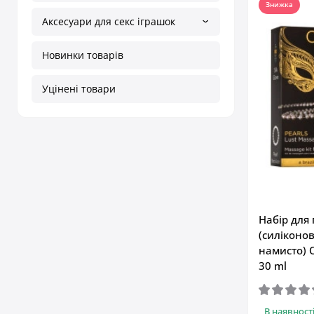
Знижка
Аксесуари для секс іграшок
Новинки товарів
Уцінені товари
Набір для
(силіконо
намисто) O
30 ml
В наявност