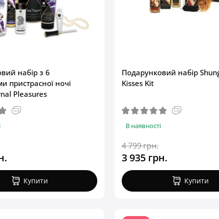
вий набір з 6
Подарунковий набір Shun
и пристрасної ночі
Kisses Kit
nal Pleasures
і
В наявності
4 799 грн.
н.
3 935 грн.
Купити
Купити