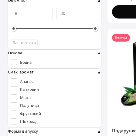
Об'єм, мл
Знижка
Застосувати
Основа
Водна
Смак, аромат
Ананас
Квітковий
М'ята
Полуниця
Фруктовий
Шоколад
Подарунко
Форма випуску