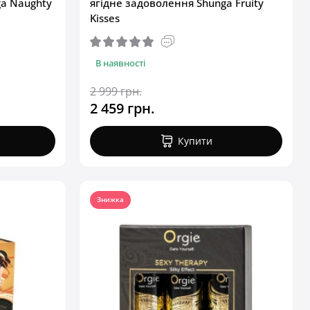
a Naughty
ягідне задоволення Shunga Fruity
Kisses
В наявності
2 999 грн.
2 459 грн.
Купити
Знижка