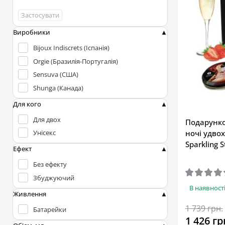
Застосувати
Виробники
Bijoux Indiscrets (Іспанія)
Orgie (Бразилія-Португалія)
Sensuva (США)
Shunga (Канада)
Для кого
Для двох
Подарунко
ночі удвох
Унісекс
Sparkling 
Ефект
Без ефекту
Збуджуючий
В наявност
Живлення
1 739 грн.
Батарейки
1 426 гр