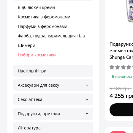
Відбілюючі креми
Косметика з феромонами
Парфуми з феромонами
Фарба, пудра, карамель для тіла
Подарунко
Шимери
елементам
Набори косметики
Shunga Car
Настільні ігри
В наявност
Аксесуари для сексу
5 189 грн.
4 255 гр
Секс-аптека
Подарунки, приколи
Література