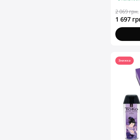
2 069 грн.
1 697 гр
Знижка