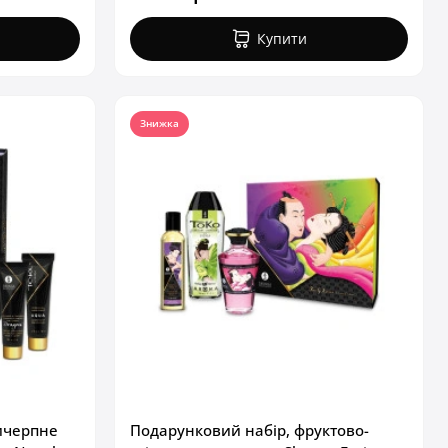
Купити
Знижка
ичерпне
Подарунковий набір, фруктово-