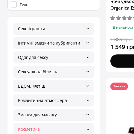
ночі удвох
Гель
Organica E
В наявност
Секс-іграшки
1 889 грн.
Інтимні змазки та лубриканти
1 549 гр
Одяг для сексу
Сексуальна білизна
БДСМ, Фетіш
Знижка
Романтична атмосфера
Змазка для масажу
Косметика