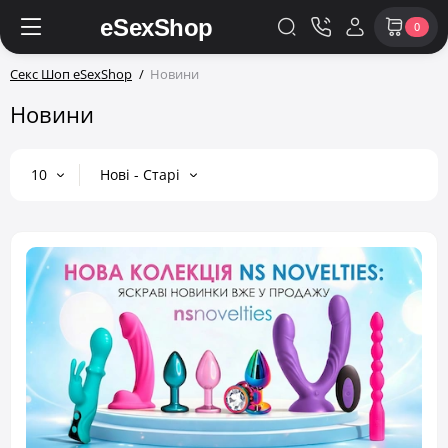
0
Секс Шоп eSexShop
Новини
Новини
10
Нові - Старі