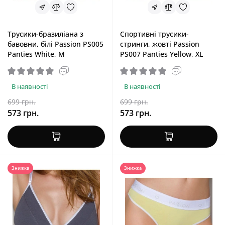
Трусики-бразиліана з
Спортивні трусики-
бавовни, білі Passion PS005
стринги, жовті Passion
Panties White, M
PS007 Panties Yellow, XL
В наявності
В наявності
699 грн.
699 грн.
573 грн.
573 грн.
Знижка
Знижка