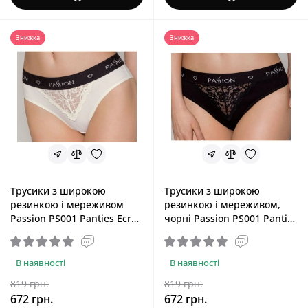
Знижка
Знижка
Трусики з широкою
Трусики з широкою
резинкою і мереживом
резинкою і мереживом,
Passion PS001 Panties Ecru,
чорні Passion PS001 Panties
розмір S
Black, розмір M
В наявності
В наявності
819 грн.
819 грн.
672 грн.
672 грн.