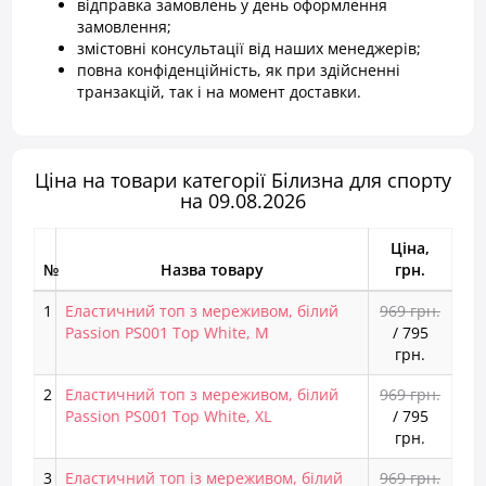
відправка замовлень у день оформлення
замовлення;
змістовні консультації від наших менеджерів;
повна конфіденційність, як при здійсненні
транзакцій, так і на момент доставки.
Ціна на товари категорії Білизна для спорту
на 09.08.2026
Ціна,
№
Назва товару
грн.
1
Еластичний топ з мереживом, білий
969 грн.
Passion PS001 Top White, M
/
795
грн.
2
Еластичний топ з мереживом, білий
969 грн.
Passion PS001 Top White, XL
/
795
грн.
3
Еластичний топ із мереживом, білий
969 грн.