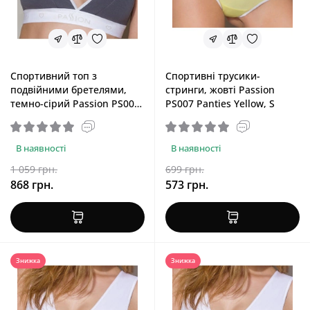
Спортивний топ з
Спортивні трусики-
подвійними бретелями,
стринги, жовті Passion
темно-сірий Passion PS007
PS007 Panties Yellow, S
Top Dark Grey, L
В наявності
В наявності
1 059 грн.
699 грн.
868 грн.
573 грн.
Знижка
Знижка