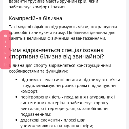
варіанти трусиків мають зручний крій, який
забезпечує комфорт і захист.
Компресійна білизна
Такі моделі відмінно підтримують м'язи, покращуючи
кровообіг і знижуючи втому. Ця білизна ідеальна для
Фільтр
занять з великими фізичними навантаженнями.
Чим відрізняється спеціалізована
спортивна білизна від звичайної?
Білизна для спорту відрізняється конструкційними
особливостями та функціями:
підтримка - еластичні вставки підтримують м'язи
і груди, мінімізуючи ризик травм і підвищуючи
комфорт;
повітропроникність - поєднання натуральних і
синтетичних матеріалів забезпечує хорошу
вентиляцію і терморегуляцію, запобігаючи
подразненням;
додаткові елементи - плоскі шви
унеможливлюють натирання шкіри;