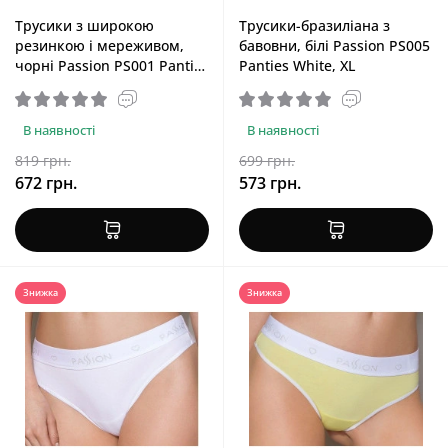
Трусики з широкою
Трусики-бразиліана з
резинкою і мереживом,
бавовни, білі Passion PS005
чорні Passion PS001 Panties
Panties White, XL
Black, розмір S
В наявності
В наявності
819 грн.
699 грн.
672 грн.
573 грн.
Знижка
Знижка