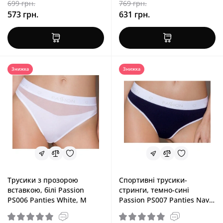
699 грн.
769 грн.
573 грн.
631 грн.
Знижка
Знижка
Трусики з прозорою
Спортивні трусики-
вставкою, білі Passion
стринги, темно-сині
PS006 Panties White, M
Passion PS007 Panties Navy
Blue, L