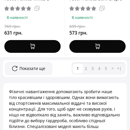
В наявності
В наявності
769 грн.
699 грн.
631 грн.
573 грн.
Показати ще
1
2
3
4
5
>
>|
Фізичні навантаження допомагають зробити наше
тіло красивішим і здоровішим. Однак вони вимагають
від спортсменів максимальної віддачі та високої
концентрації. Для того, щоб одяг не сковував рухів, і
ніщо не відволікало від занять, важливо відповідально
підійти до вибору гардероба, особливо спідньої
білизни. Спеціалізовані моделі мають більш