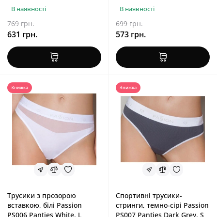
В наявності
В наявності
769 грн.
699 грн.
631 грн.
573 грн.
Знижка
Знижка
Трусики з прозорою
Спортивні трусики-
вставкою, білі Passion
стринги, темно-сірі Passion
PS006 Panties White, L
PS007 Panties Dark Grey, S