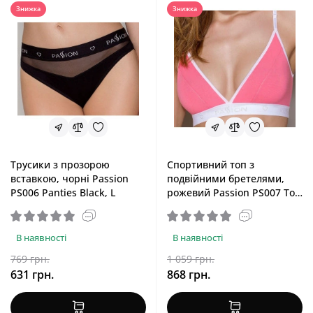
Знижка
Знижка
Трусики з прозорою
Спортивний топ з
вставкою, чорні Passion
подвійними бретелями,
PS006 Panties Black, L
рожевий Passion PS007 Top
Pink, S
В наявності
В наявності
769 грн.
1 059 грн.
631 грн.
868 грн.