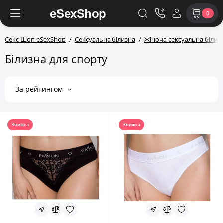
0
Секс Шоп eSexShop
Сексуальна білизна
Жіноча сексуальна білиз
Білизна для спорту
За рейтингом
Знижка
Знижка