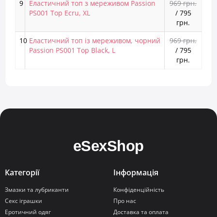
9
Еластичний топ з мереживом Passion
969 грн.
PS001 Top Ecru, XL
/
795
грн.
10
Еластичний топ із мереживом, чорний
969 грн.
Passion PS001 Top Black, L
/
795
грн.
Категорії
Інформація
Змазки та лубриканти
Конфіденційність
Секс іграшки
Про нас
Еротичний одяг
Доставка та оплата