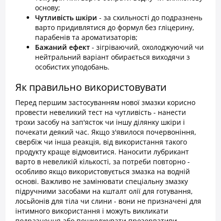
основу;
Чутливість шкіри
- за схильності до подразнень
варто придивлятися до формул без гліцерину,
парабенів та ароматизаторів;
Бажаний ефект
- зігріваючий, охолоджуючий чи
нейтральний варіант обирається виходячи з
особистих уподобань.
Як правильно використовувати
Перед першим застосуванням нової змазки корисно
провести невеликий тест на чутливість - нанести
трохи засобу на зап'ясток чи іншу ділянку шкіри і
почекати деякий час. Якщо з'явилося почервоніння,
свербіж чи інша реакція, від використання такого
продукту краще відмовитися. Наносити лубрикант
варто в невеликій кількості, за потреби повторно -
особливо якщо використовується змазка на водній
основі. Важливо не замінювати спеціальну змазку
підручними засобами на кшталт олії для готування,
лосьйонів для тіла чи слини - вони не призначені для
інтимного використання і можуть викликати
подразнення або пошкоджувати презервативи.