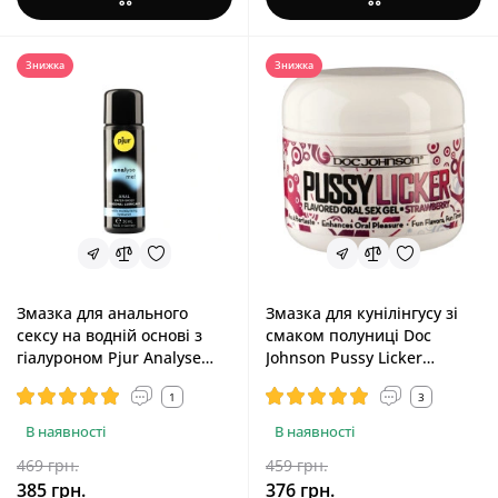
Знижка
Знижка
Змазка для анального
Змазка для кунілінгусу зі
сексу на водній основі з
смаком полуниці Doc
гіалуроном Pjur Analyse
Johnson Pussy Licker
Me! Comfort Water Glide, 30
Strawberry, 56 g
1
3
ml
В наявності
В наявності
469 грн.
459 грн.
385 грн.
376 грн.