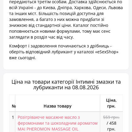
передаються третім особам. Доставка здійснюється по
всій Україні - до Києва, Дніпра, Харкова, Одеси, Львова
та інших міст. Більшість позицій доступна для
замовлення, а багато з них можна придбати зі
знижкою від стандартної ціни. Каталог постійно
поповнюється новими формулами, тому має сенс
заглядати в розділ час від часу.
Комфорт і задоволення починаються з дрібниць -
оберіть відповідний лубрикант у каталозі «eSexShop»
вже сьогодні.
Ціна на товари категорії Інтимні змазки та
лубриканти на 08.08.2026
Ціна,
№
Назва товару
грн.
1
Розігріваюче масажне масло з
559 грн.
феромонами та шоколадним ароматом
/
458
MAI PHEROMON MASSAGE OIL
грн.