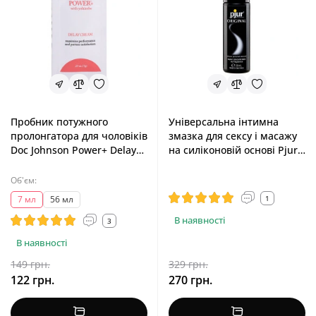
Пробник потужного
Універсальна інтимна
пролонгатора для чоловіків
змазка для сексу і масажу
Doc Johnson Power+ Delay
на силіконовій основі Pjur
Cream For Men, 7 ml
Original, 30 ml
Об'єм:
1
7 мл
56 мл
В наявності
3
В наявності
149 грн.
329 грн.
122 грн.
270 грн.