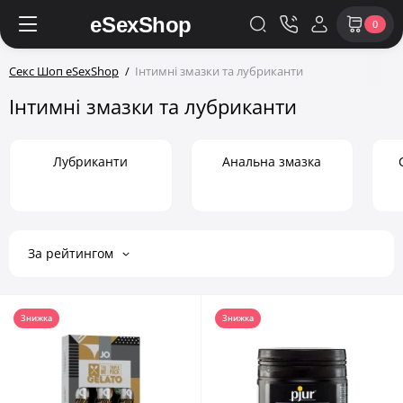
0
Секс Шоп eSexShop
Інтимні змазки та лубриканти
Інтимні змазки та лубриканти
Лубриканти
Анальна змазка
За рейтингом
Знижка
Знижка