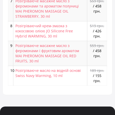
7
Розігріваюче масажне масло з
559 грн.
феромонами та ароматом полуниці
/
458
MAI PHEROMON MASSAGE OIL
грн.
STRAWBERRY, 30 ml
8
Розігріваючий крем-змазка з
519 грн.
кокосовою олією JO Silicone Free
/
426
Hybrid WARMING, 30 ml
грн.
9
Розігріваюче масажне масло з
559 грн.
феромонами і фруктовим ароматом
/
458
MAI PHEROMON MASSAGE OIL RED
грн.
FRUITS, 30 ml
10
Розігріваюче масло на водній основі
189 грн.
Swiss Navy Warming, 10 ml
/
155
грн.