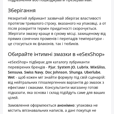
Зберігання
Незкритий лубрикант зазвичай зберігає властивості
протягом тривалого строку, вказаного на упаковці, а от
після розкриття термін придатності скорочується.
Зберігати змазку краще в сухому місці, захищеному від
прямих сонячних променів і перепадів температури -
це стосується як флаконів, так і тюбиків.
Обирайте інтимні змазки в «eSexShop»
«eSexShop» підбирає для каталогу лубриканти
перевірених брендів -
Pjur
,
System JO
,
Lubrix
,
MixGliss
,
Sensuva
,
Swiss Navy
,
Doc Johnson
,
Shunga
,
Uberlube
,
Wet
- щоб кожен міг знайти формулу під свій сценарій:
від нейтральних гіпоалергенних варіантів до змазок з
ефектами і смаками. Консультанти магазину готові
підказати, яка основа і склад підійдуть саме для ваших
цілей.
Замовлення оформлюється
анонімно
: упаковка не
містить впізнавальних написів, а дані покупця не