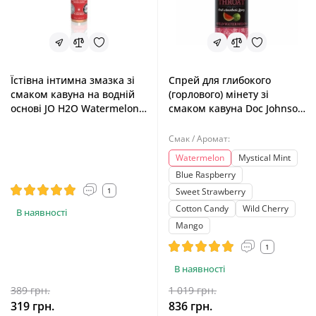
Їстівна інтимна змазка зі
Спрей для глибокого
смаком кавуна на водній
(горлового) мінету зі
основі JO H2O Watermelon,
смаком кавуна Doc Johnson
30 ml
GoodHead DeepThroat
Spray Watermelon, 59 ml
Смак / Аромат:
Watermelon
Mystical Mint
Blue Raspberry
1
Sweet Strawberry
Cotton Candy
Wild Cherry
В наявності
Mango
1
В наявності
389 грн.
1 019 грн.
319 грн.
836 грн.