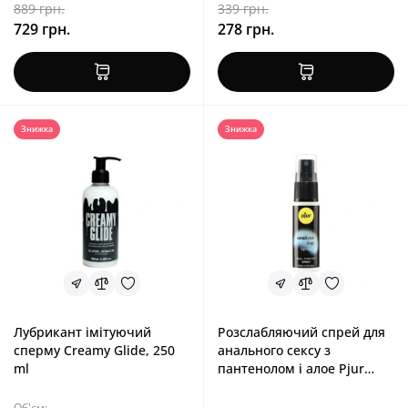
889 грн.
339 грн.
729 грн.
278 грн.
Знижка
Знижка
Лубрикант імітуючий
Розслабляючий спрей для
сперму Creamy Glide, 250
анального сексу з
ml
пантенолом і алое Pjur
Analyse Me!, 20 ml
Об'єм: