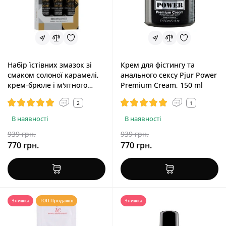
Набір їстівних змазок зі
Крем для фістингу та
смаком солоної карамелі,
анального сексу Pjur Power
крем-брюле і м'ятного
Premium Cream, 150 ml
шоколаду JO Tri-Me Triple
2
1
Pack Gelato, 3x30 ml
В наявності
В наявності
939 грн.
939 грн.
770 грн.
770 грн.
Знижка
ТОП Продажів
Знижка