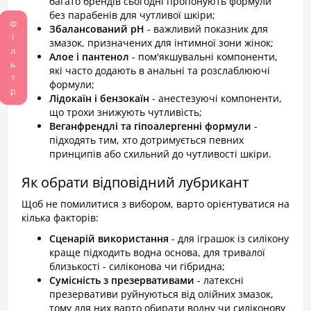
багато брендів сьогодні пропонують формули
без парабенів для чутливої шкіри;
Фільтр
Збалансований pH
- важливий показник для
змазок, призначених для інтимної зони жінок;
Алое і пантенол
- пом'якшувальні компоненти,
які часто додають в анальні та розслаблюючі
формули;
Лідокаїн і бензокаїн
- анестезуючі компоненти,
що трохи знижують чутливість;
Веганфрендлі та гіпоалергенні формули
-
підходять тим, хто дотримується певних
принципів або схильний до чутливості шкіри.
Як обрати відповідний лубрикант
Щоб не помилитися з вибором, варто орієнтуватися на
кілька факторів:
Сценарій використання
- для іграшок із силікону
краще підходить водна основа, для тривалої
близькості - силіконова чи гібридна;
Сумісність з презервативами
- латексні
презервативи руйнуються від олійних змазок,
тому для них варто обирати водну чи силіконову