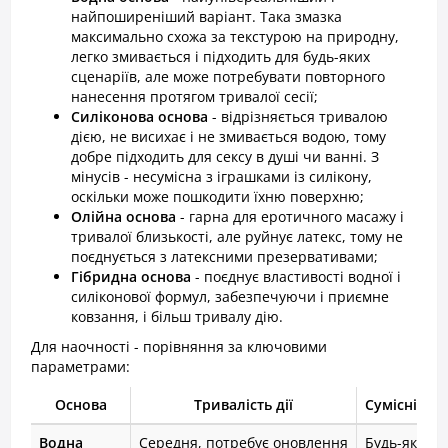
найпоширеніший варіант. Така змазка
максимально схожа за текстурою на природну,
легко змивається і підходить для будь-яких
сценаріїв, але може потребувати повторного
нанесення протягом тривалої сесії;
Силіконова основа
- відрізняється тривалою
дією, не висихає і не змивається водою, тому
добре підходить для сексу в душі чи ванні. З
мінусів - несумісна з іграшками із силікону,
оскільки може пошкодити їхню поверхню;
Олійна основа
- гарна для еротичного масажу і
тривалої близькості, але руйнує латекс, тому не
поєднується з латексними презервативами;
Гібридна основа
- поєднує властивості водної і
силіконової формул, забезпечуючи і приємне
ковзання, і більш тривалу дію.
Для наочності - порівняння за ключовими
параметрами:
Основа
Тривалість дії
Сумісність
Водна
Середня, потребує оновлення
Будь-які п