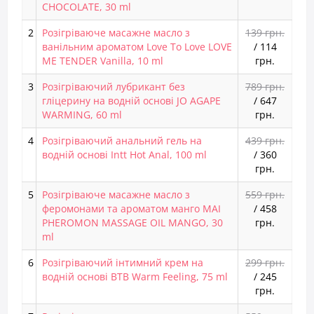
CHOCOLATE, 30 ml
2
Розігріваюче масажне масло з
139 грн.
ванільним ароматом Love To Love LOVE
/
114
ME TENDER Vanilla, 10 ml
грн.
3
Розігріваючий лубрикант без
789 грн.
гліцерину на водній основі JO AGAPE
/
647
WARMING, 60 ml
грн.
4
Розігріваючий анальний гель на
439 грн.
водній основі Intt Hot Anal, 100 ml
/
360
грн.
5
Розігріваюче масажне масло з
559 грн.
феромонами та ароматом манго MAI
/
458
PHEROMON MASSAGE OIL MANGO, 30
грн.
ml
6
Розігріваючий інтимний крем на
299 грн.
водній основі BTB Warm Feeling, 75 ml
/
245
грн.