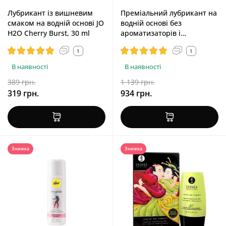
Лубрикант із вишневим
Преміальний лубрикант на
смаком на водній основі JO
водній основі без
H2O Cherry Burst, 30 ml
ароматизаторів і
консервантів Pjur Infinity
1
1
Water-Based, 50 ml
В наявності
В наявності
389 грн.
1 139 грн.
319 грн.
934 грн.
Знижка
Знижка