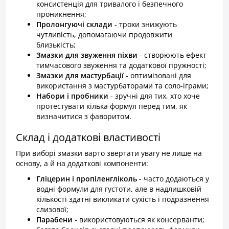
консистенція для тривалого і безпечного
проникнення;
Пролонгуючі склади
- трохи знижують
чутливість, допомагаючи продовжити
близькість;
Змазки для звуження піхви
- створюють ефект
тимчасового звуження та додаткової пружності;
Змазки для мастурбації
- оптимізовані для
використання з мастурбаторами та соло-іграми;
Набори і пробники
- зручні для тих, хто хоче
протестувати кілька формул перед тим, як
визначитися з фаворитом.
Склад і додаткові властивості
При виборі змазки варто звертати увагу не лише на
основу, а й на додаткові компоненти:
Гліцерин і пропіленгліколь
- часто додаються у
водні формули для густоти, але в надлишковій
кількості здатні викликати сухість і подразнення
слизової;
Парабени
- використовуються як консерванти;