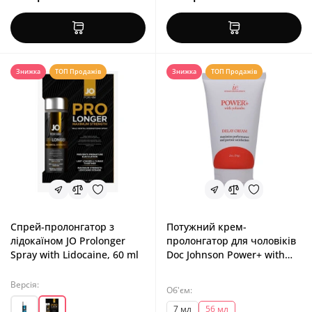
Знижка
ТОП Продажів
Знижка
ТОП Продажів
Спрей-пролонгатор з
Потужний крем-
лідокаїном JO Prolonger
пролонгатор для чоловіків
Spray with Lidocaine, 60 ml
Doc Johnson Power+ with
Yohimbe Delay Cream For
Men, 56 ml
Версія:
Об'єм:
7 мл
56 мл