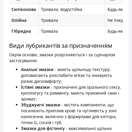
Силіконова
Тривала, водостійка
Будь-які п
Олійна
Тривала
Не поєднуєт
Гібридна
Тривала
Будь-які п
Види лубрикантів за призначенням
Окрім основи, змазки розрізняються і за сценарієм
застосування:
Анальні змазки
- мають щільнішу текстуру,
допомагають розслабити м'язи та знижують
ризик дискомфорту;
Їстівні змазки
- призначені для орального сексу,
кунілінгусу та риммінгу, мають приємний смак і
аромат;
Збуджуючі змазки
- містять компоненти, що
посилюють приплив крові та чутливість у зоні
нанесення, включно з формулами для клітора,
точки G, сосків і губ;
Змазки для фістингу
- максимально щільна