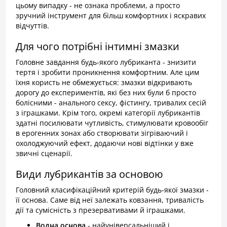
цьому випадку - не ознака проблеми, а просто
зручний інструмент для більш комфортних і яскравих
відчуттів.
Для чого потрібні інтимні змазки
Головне завдання будь-якого лубриканта - знизити
тертя і зробити проникнення комфортним. Але цим
їхня користь не обмежується: змазки відкривають
дорогу до експериментів, які без них були б просто
болісними - анального сексу, фістингу, тривалих сесій
з іграшками. Крім того, окремі категорії лубрикантів
здатні посилювати чутливість, стимулювати кровообіг
в ерогенних зонах або створювати зігріваючий і
охолоджуючий ефект, додаючи нові відтінки у вже
звичні сценарії.
Види лубрикантів за основою
Головний класифікаційний критерій будь-якої змазки -
її основа. Саме від неї залежать ковзання, тривалість
дії та сумісність з презервативами й іграшками.
Водна основа
- найуніверсальніший і