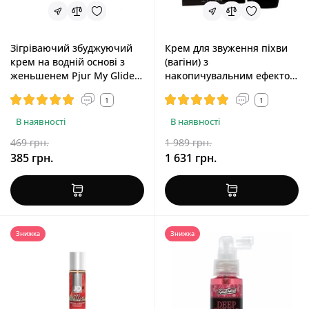
Зігріваючий збуджуючий
Крем для звуження піхви
крем на водній основі з
(вагіни) з
женьшенем Pjur My Glide,
накопичувальним ефектом
30 ml
Shunga HOLD ME TIGHT, 30
1
1
ml
В наявності
В наявності
469 грн.
1 989 грн.
385 грн.
1 631 грн.
Знижка
Знижка