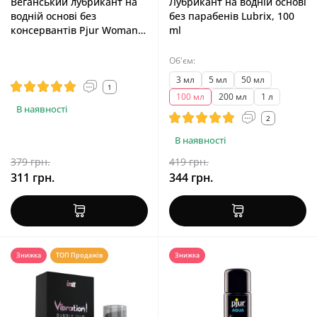
Веганський лубрикант на
Лубрикант на водній основі
водній основі без
без парабенів Lubrix, 100
консервантів Pjur Woman
ml
Vegan, 30 ml
Об'єм:
3 мл
5 мл
50 мл
1
100 мл
200 мл
1 л
В наявності
2
В наявності
379 грн.
419 грн.
311 грн.
344 грн.
Знижка
ТОП Продажів
Знижка