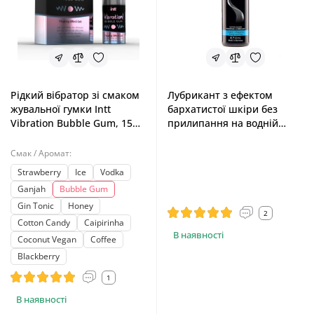
Рідкий вібратор зі смаком
Лубрикант з ефектом
жувальної гумки Intt
бархатистої шкіри без
Vibration Bubble Gum, 15
прилипання на водній
ml
основі Pjur Aqua, 30 ml
Смак / Аромат:
Strawberry
Ice
Vodka
Ganjah
Bubble Gum
Gin Tonic
Honey
2
Cotton Candy
Caipirinha
В наявності
Coconut Vegan
Coffee
Blackberry
1
В наявності