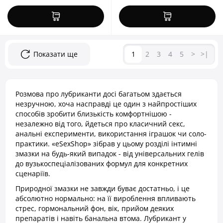
Показати ще
1
2
3
4
5
>
>|
Розмова про лубриканти досі багатьом здається
незручною, хоча насправді це один з найпростіших
способів зробити близькість комфортнішою -
незалежно від того, йдеться про класичний секс,
анальні експерименти, використання іграшок чи соло-
практики. «eSexShop» зібрав у цьому розділі інтимні
змазки на будь-який випадок - від універсальних гелів
до вузькоспеціалізованих формул для конкретних
сценаріїв.
Природної змазки не завжди буває достатньо, і це
абсолютно нормально: на її вироблення впливають
стрес, гормональний фон, вік, прийом деяких
препаратів і навіть банальна втома. Лубрикант у