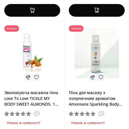
Знижка
Знижка
Зволожуюча масажна піна
Піна для масажу з
Love To Love TICKLE MY
полуничним ароматом
BODY SWEET ALMONDS, 150
Amoreane Sparkling Body
ml
Foam Strawberry
Champagne, 150 ml
Немає в наявності
Немає в наявності