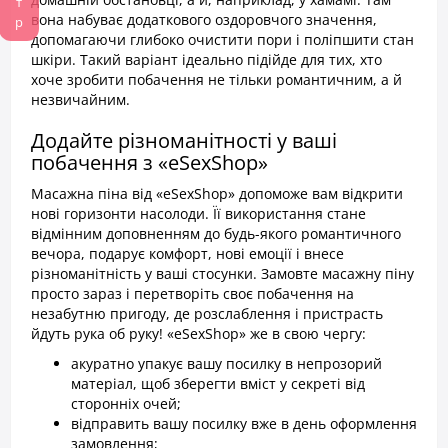
вона набуває додаткового оздоровчого значення,
допомагаючи глибоко очистити пори і поліпшити стан
шкіри. Такий варіант ідеально підійде для тих, хто
хоче зробити побачення не тільки романтичним, а й
незвичайним.
Додайте різноманітності у ваші
побачення з «eSexShop»
Масажна піна від «eSexShop» допоможе вам відкрити
нові горизонти насолоди. Її використання стане
відмінним доповненням до будь-якого романтичного
вечора, подарує комфорт, нові емоції і внесе
різноманітність у ваші стосунки. Замовте масажну піну
просто зараз і перетворіть своє побачення на
незабутню пригоду, де розслаблення і пристрасть
йдуть рука об руку! «eSexShop» же в свою чергу:
акуратно упакує вашу посилку в непрозорий
матеріал, щоб зберегти вміст у секреті від
сторонніх очей;
відправить вашу посилку вже в день оформлення
замовлення;