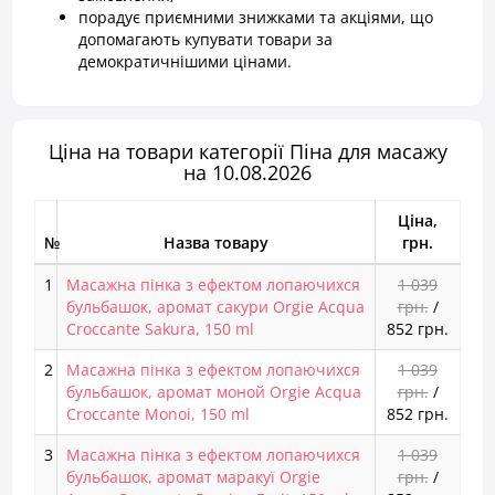
порадує приємними знижками та акціями, що
допомагають купувати товари за
демократичнішими цінами.
Ціна на товари категорії Піна для масажу
на 10.08.2026
Ціна,
№
Назва товару
грн.
1
Масажна пінка з ефектом лопаючихся
1 039
бульбашок, аромат сакури Orgie Acqua
грн.
/
Croccante Sakura, 150 ml
852 грн.
2
Масажна пінка з ефектом лопаючихся
1 039
бульбашок, аромат моной Orgie Acqua
грн.
/
Croccante Monoi, 150 ml
852 грн.
3
Масажна пінка з ефектом лопаючихся
1 039
бульбашок, аромат маракуї Orgie
грн.
/