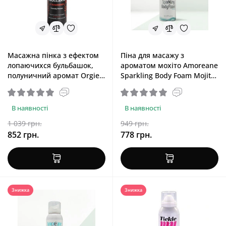
Масажна пінка з ефектом
Піна для масажу з
лопаючихся бульбашок,
ароматом мохіто Amoreane
полуничний аромат Orgie
Sparkling Body Foam Mojito,
Acqua Croccante
150 ml
Strawberry, 150 ml
В наявності
В наявності
1 039 грн.
949 грн.
852 грн.
778 грн.
Знижка
Знижка