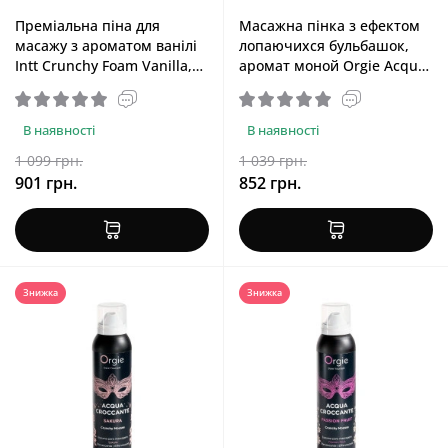
Преміальна піна для
Масажна пінка з ефектом
масажу з ароматом ванілі
лопаючихся бульбашок,
Intt Crunchy Foam Vanilla,
аромат моной Orgie Acqua
150 ml
Croccante Monoi, 150 ml
В наявності
В наявності
1 099 грн.
1 039 грн.
901 грн.
852 грн.
Знижка
Знижка