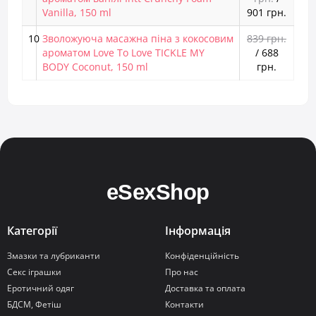
Vanilla, 150 ml
901 грн.
10
Зволожуюча масажна піна з кокосовим
839 грн.
ароматом Love To Love TICKLE MY
/
688
BODY Coconut, 150 ml
грн.
Категорії
Інформація
Змазки та лубриканти
Конфіденційність
Секс іграшки
Про нас
Еротичний одяг
Доставка та оплата
БДСМ, Фетіш
Контакти