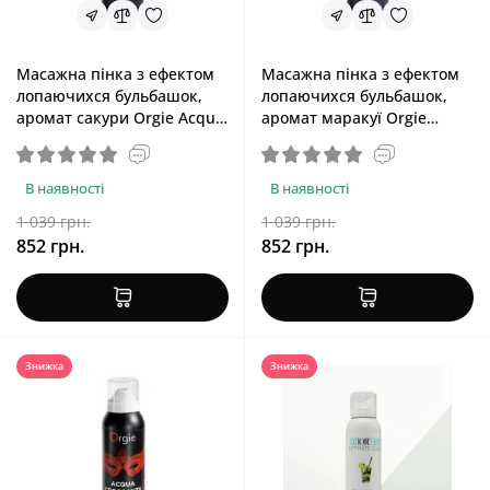
Масажна пінка з ефектом
Масажна пінка з ефектом
лопаючихся бульбашок,
лопаючихся бульбашок,
аромат сакури Orgie Acqua
аромат маракуї Orgie
Croccante Sakura, 150 ml
Acqua Croccante Passion
Fruit, 150 ml
В наявності
В наявності
1 039 грн.
1 039 грн.
852 грн.
852 грн.
Знижка
Знижка