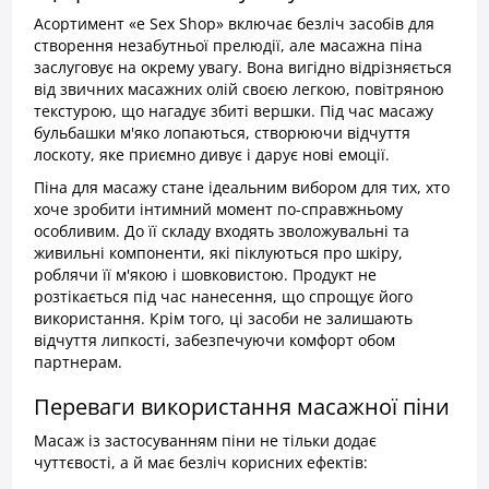
Асортимент «e Sex Shop» включає безліч засобів для
створення незабутньої прелюдії, але масажна піна
заслуговує на окрему увагу. Вона вигідно відрізняється
від звичних масажних олій своєю легкою, повітряною
текстурою, що нагадує збиті вершки. Під час масажу
бульбашки м'яко лопаються, створюючи відчуття
лоскоту, яке приємно дивує і дарує нові емоції.
Піна для масажу стане ідеальним вибором для тих, хто
хоче зробити інтимний момент по-справжньому
особливим. До її складу входять зволожувальні та
живильні компоненти, які піклуються про шкіру,
роблячи її м'якою і шовковистою. Продукт не
розтікається під час нанесення, що спрощує його
використання. Крім того, ці засоби не залишають
відчуття липкості, забезпечуючи комфорт обом
партнерам.
Переваги використання масажної піни
Масаж із застосуванням піни не тільки додає
чуттєвості, а й має безліч корисних ефектів: