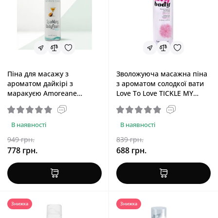
Піна для масажу з
Зволожуюча масажна піна
ароматом дайкірі з
з ароматом солодкої вати
маракуєю Amoreane
Love To Love TICKLE MY
Sparkling Body Foam
BODY Cotton Candy, 150 мл
Passionfruit Daiquiri, 150 ml
В наявності
В наявності
949 грн.
839 грн.
778 грн.
688 грн.
Знижка
Знижка