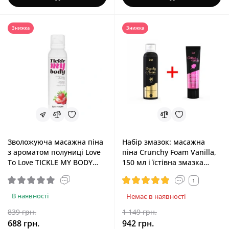
Знижка
Знижка
Зволожуюча масажна піна
Набір змазок: масажна
з ароматом полуниці Love
піна Crunchy Foam Vanilla,
To Love TICKLE MY BODY
150 мл і їстівна змазка
Strawberry, 150 ml
Cotton Candy, 100 мл INTT
1
Promo 2
В наявності
Немає в наявності
839 грн.
1 149 грн.
688 грн.
942 грн.