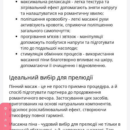
максимальна релаксація - легка текстура та
зігрівальний ефект допомагають зняти напругу
та налаштуватися на романтичну хвилю;
поліпшення кровообігу - легкі масажні рухи
активізують кровотік, сприяючи поліпшенню
загального самопочуття;
прогрівання м'язів і зв'язок - маніпуляції
допоможуть позбутися напруги та підготувати
тіло до подальшої насолоди;
стимуляція обмінних процесів - використання
масажної піни благотворно впливає на шкіру,
допомагаючи її очищенню і відновленню.
Ідеальний вибір для прелюдії
Пінний масаж - це не просто приємна процедура, а й
спосіб підготувати партнера до продовження
романтичного вечора. Застосування цих засобів,
приготованих на основі натуральних компонентів,
Фільтр
підсилює розслаблювальний ефект, створюючи
атмосферу повної гармонії.
Масажна піна - чудовий вибір для прелюдії не тільки в
домашній обстановці, а й, наприклад, у хамамі. Там