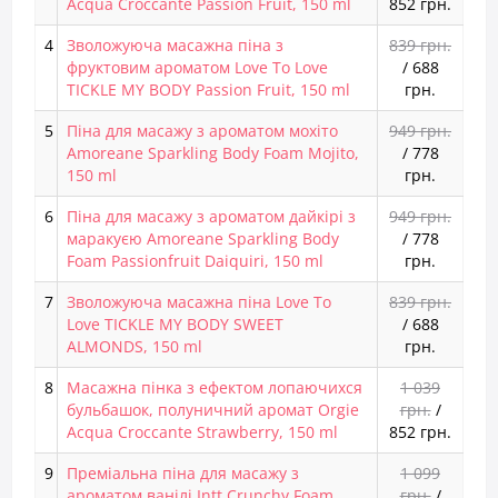
Acqua Croccante Passion Fruit, 150 ml
852 грн.
4
Зволожуюча масажна піна з
839 грн.
фруктовим ароматом Love To Love
/
688
TICKLE MY BODY Passion Fruit, 150 ml
грн.
5
Піна для масажу з ароматом мохіто
949 грн.
Amoreane Sparkling Body Foam Mojito,
/
778
150 ml
грн.
6
Піна для масажу з ароматом дайкірі з
949 грн.
маракуєю Amoreane Sparkling Body
/
778
Foam Passionfruit Daiquiri, 150 ml
грн.
7
Зволожуюча масажна піна Love To
839 грн.
Love TICKLE MY BODY SWEET
/
688
ALMONDS, 150 ml
грн.
8
Масажна пінка з ефектом лопаючихся
1 039
бульбашок, полуничний аромат Orgie
грн.
/
Acqua Croccante Strawberry, 150 ml
852 грн.
9
Преміальна піна для масажу з
1 099
ароматом ванілі Intt Crunchy Foam
грн.
/