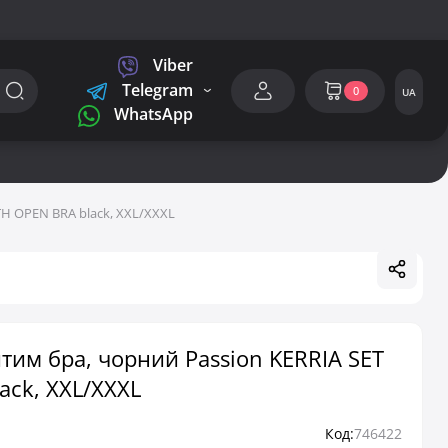
Viber
Telegram
0
UA
WhatsApp
TH OPEN BRA black, XXL/XXXL
тим бра, чорний Passion KERRIA SET
ack, XXL/XXXL
Код:
746422