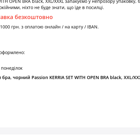
ITH OPEN BRA black, XXL/XXXL запакуємо у непрозору упаковку, б
окійними, ніхто не буде знати, що їде в посилці.
тавка безкоштовно
000 грн. з оплатою онлайн / на карту / IBAN.
 оформлено:
 понеділок
бра, чорний Passion KERRIA SET WITH OPEN BRA black, XXL/XX