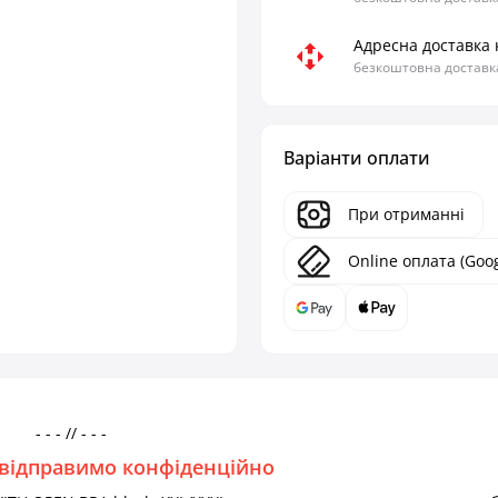
Адресна доставка 
безкоштовна доставка
Варіанти оплати
При отриманні
Online оплата (Goog
- - - // - - -
відправимо конфіденційно