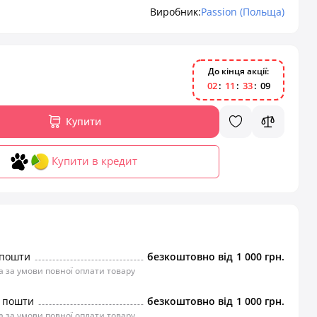
Виробник:
Passion (Польща)
До кінця акції:
0
2
1
1
3
3
0
8
Купити
Купити в кредит
 пошти
безкоштовно від
1 000 грн.
 за умови повної оплати товару
ї пошти
безкоштовно від
1 000 грн.
 за умови повної оплати товару