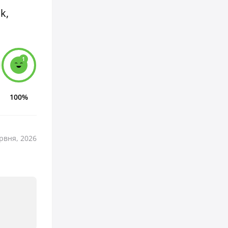
k,
1
100%
рвня, 2026