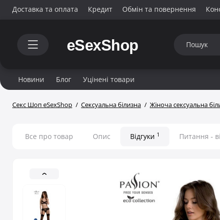
Доставка та оплата
Кредит
Обмін та повернення
Кон
Новини
Блог
Уцінені товари
Секс Шоп eSexShop
Сексуальна білизна
Жіноча сексуальна біл
1
Все про товар
Опис
Відгуки
Питання - в