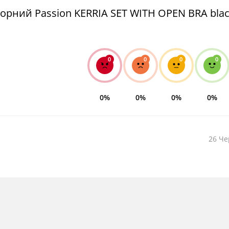
чорний Passion KERRIA SET WITH OPEN BRA blac
0
0
0
0
0%
0%
0%
0%
26 Че