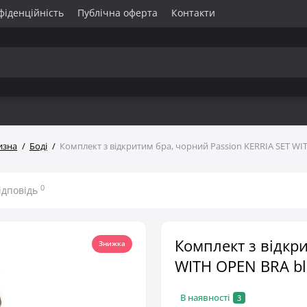
фіденційність
Публічна оферта
Контакти
изна
Боді
Комплект з відкритим бра, чорний Passion KERRIA SET WI
0
ідповідь
Комплект з відкри
Знижка
WITH OPEN BRA bl
В наявності
3