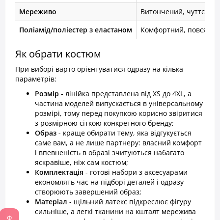
Мереживо
Витончений, чуттєвий
Поліамід/поліестер з еластаном
Комфортний, повсякд
Як обрати костюм
При виборі варто орієнтуватися одразу на кілька
параметрів:
Розмір
- лінійка представлена від XS до 4XL, а
частина моделей випускається в універсальному
розмірі, тому перед покупкою корисно звіритися
з розмірною сіткою конкретного бренду;
Образ
- краще обирати тему, яка відгукується
саме вам, а не лише партнеру: власний комфорт
і впевненість в образі зчитуються набагато
яскравіше, ніж сам костюм;
Комплектація
- готові набори з аксесуарами
економлять час на підборі деталей і одразу
створюють завершений образ;
Матеріал
- щільний латекс підкреслює фігуру
сильніше, а легкі тканини на кшталт мережива