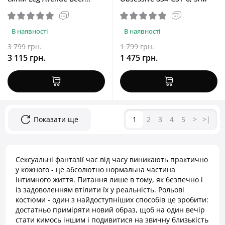
Garden Babe Blue, M
В наявності
В наявності
3 799 грн.
1 799 грн.
3 115 грн.
1 475 грн.
Показати ще
1
2
3
4
5
>
>|
Сексуальні фантазії час від часу виникають практично
у кожного - це абсолютно нормальна частина
інтимного життя. Питання лише в тому, як безпечно і
із задоволенням втілити їх у реальність. Рольові
костюми - один з найдоступніших способів це зробити:
достатньо приміряти новий образ, щоб на один вечір
стати кимось іншим і подивитися на звичну близькість