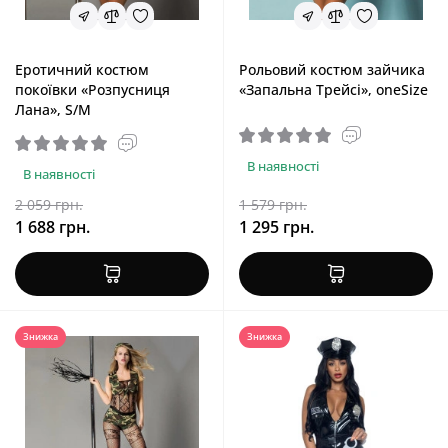
Еротичний костюм
Рольовий костюм зайчика
покоївки «Розпусниця
«Запальна Трейсі», oneSize
Лана», S/M
В наявності
В наявності
2 059 грн.
1 579 грн.
1 688 грн.
1 295 грн.
Знижка
Знижка