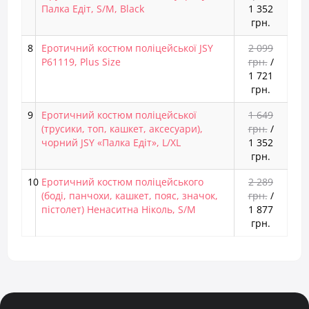
Палка Едіт, S/M, Black
1 352
грн.
8
Еротичний костюм поліцейської JSY
2 099
P61119, Plus Size
грн.
/
1 721
грн.
9
Еротичний костюм поліцейської
1 649
(трусики, топ, кашкет, аксесуари),
грн.
/
чорний JSY «Палка Едіт», L/XL
1 352
грн.
10
Еротичний костюм поліцейського
2 289
(боді, панчохи, кашкет, пояс, значок,
грн.
/
пістолет) Ненаситна Ніколь, S/M
1 877
грн.