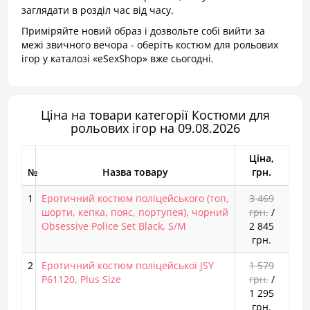
заглядати в розділ час від часу.
Приміряйте новий образ і дозвольте собі вийти за
межі звичного вечора - оберіть костюм для рольових
ігор у каталозі «eSexShop» вже сьогодні.
Ціна на товари категорії Костюми для
рольових ігор на 09.08.2026
Ціна,
№
Назва товару
грн.
1
Еротичний костюм поліцейського (топ,
3 469
шорти, кепка, пояс, портупея), чорний
грн.
/
Obsessive Police Set Black, S/M
2 845
грн.
2
Еротичний костюм поліцейської JSY
1 579
P61120, Plus Size
грн.
/
1 295
грн.