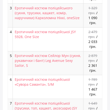
3
Еротичний костюм поліцейського
1 329
(сукня, трусики, кашкет, комір,
грн.
/
наручники) Карколомна Ніккі, oneSize
1 090
грн.
4
Еротичний костюм поліцейської JSY
2 479
5928, One Size
грн.
/
2 033
грн.
5
Еротичний костюм Сейлор Мун (сукня,
2 879
рукавички і бант) Leg Avenue Sexy
грн.
/
Sailor, S
2 361
грн.
6
Еротичний костюм поліцейської
1 789
«Сувора Саманта», S/M
грн.
/
1 467
грн.
7
Еротичний костюм поліцейської
1 649
(трусики, топ, кашкет, аксесуари) JSY
грн.
/