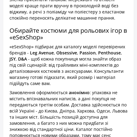
моделі краще прати вручну в прохолодній воді без
віджиму, а речі з поліаміду чи поліестеру з еластаном
спокійно переносять делікатне машинне прання.
Обирайте костюми для рольових ігор в
«eSexShop»
«eSexShop» підбирає для каталогу моделі перевірених
брендів -
Leg Avenue
,
Obsessive
,
Passion
,
Penthouse
,
JSY
,
D&A
- щоб кожна покупниця могла знайти образ
під свій сценарій: від грайливих міні-комплектів до
деталізованих костюмів з аксесуарами. Консультанти
магазину готові підказати, який розмір і матеріал
підійдуть саме вам.
Замовлення оформлюється
анонімно
: упаковка не
містить впізнавальних написів, а дані покупця не
передаються третім особам. Доставка здійснюється по
всій Україні - до Києва, Дніпра, Харкова, Одеси, Львова
та інших міст. Більшість позицій доступна для
замовлення, а багато з них можна придбати зі
знижкою від стандартної ціни. Каталог постійно
поповнюється новими образами, тому має сенс