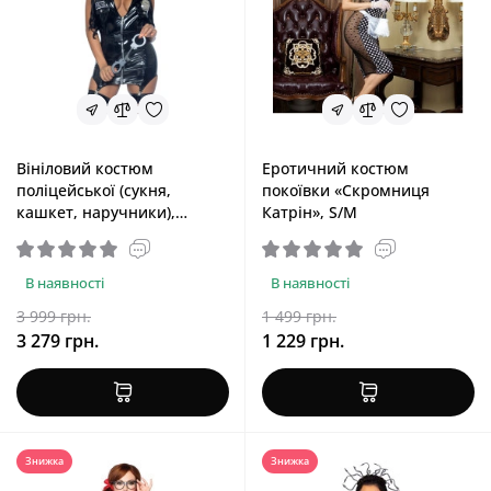
Вініловий костюм
Еротичний костюм
поліцейської (сукня,
покоївки «Скромниця
кашкет, наручники),
Катрін», S/M
чорний Leg Avenue Vinyl
Vinyl Naughty Cop Black, XS
В наявності
В наявності
3 999 грн.
1 499 грн.
3 279 грн.
1 229 грн.
Знижка
Знижка