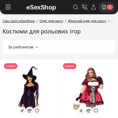
0
Секс Шоп eSexShop
Одяг для сексу
Жіночий одяг для сексу
Кос
Костюми для рольових ігор
За рейтингом
Знижка
Знижка