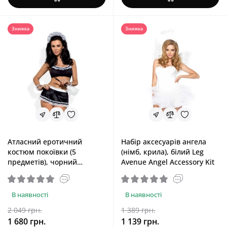
Знижка
Знижка
Атласний еротичний
Набір аксесуарів ангела
костюм покоївки (5
(німб, крила), білий Leg
предметів), чорний
Avenue Angel Accessory Kit
Obsessive Maid Set Black,
S/M
В наявності
В наявності
2 049 грн.
1 389 грн.
1 680 грн.
1 139 грн.