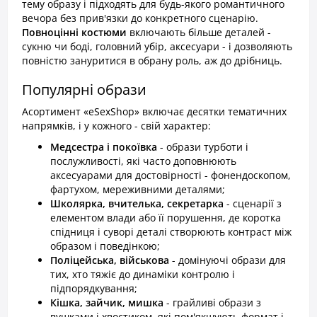
тему образу і підходять для будь-якого романтичного
вечора без прив'язки до конкретного сценарію.
Повноцінні костюми
включають більше деталей -
сукню чи боді, головний убір, аксесуари - і дозволяють
повністю зануритися в обрану роль, аж до дрібниць.
Популярні образи
Асортимент «eSexShop» включає десятки тематичних
напрямків, і у кожного - свій характер:
Медсестра і покоївка
- образи турботи і
послужливості, які часто доповнюють
аксесуарами для достовірності - фонендоскопом,
фартухом, мереживними деталями;
Школярка, вчителька, секретарка
- сценарії з
елементом влади або її порушення, де коротка
спідниця і суворі деталі створюють контраст між
образом і поведінкою;
Поліцейська, військова
- домінуючі образи для
тих, хто тяжіє до динаміки контролю і
підпорядкування;
Кішка, зайчик, мишка
- грайливі образи з
вушками і хвостиком, які пом'якшують формат і