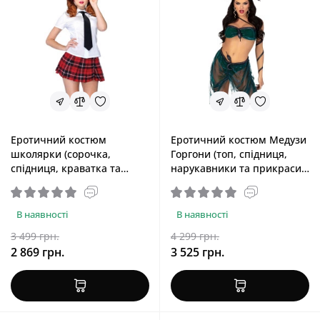
Еротичний костюм
Еротичний костюм Медузи
школярки (сорочка,
Горгони (топ, спідниця,
спідниця, краватка та
нарукавники та прикраси)
оправа) Leg Avenue Private
Leg Avenue Medusa
School Sweetie, L
Costume, S
В наявності
В наявності
3 499 грн.
4 299 грн.
2 869 грн.
3 525 грн.