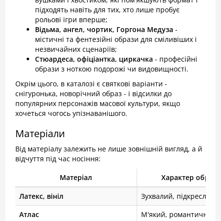
підходять навіть для тих, хто лише пробує
рольові ігри вперше;
Відьма, ангел, чортик, Горгона Медуза
-
містичні та фентезійні образи для сміливіших і
незвичайних сценаріїв;
Стюардеса, офіціантка, циркачка
- професійні
образи з ноткою подорожі чи видовищності.
Окрім цього, в каталозі є святкові варіанти -
снігуронька, новорічний образ - і відсилки до
популярних персонажів масової культури, якщо
хочеться чогось упізнаванішого.
Матеріали
Від матеріалу залежить не лише зовнішній вигляд, а й
відчуття під час носіння:
Матеріал
Характер образу
Латекс, вініл
Зухвалий, підкреслює 
Атлас
М'який, романтичний