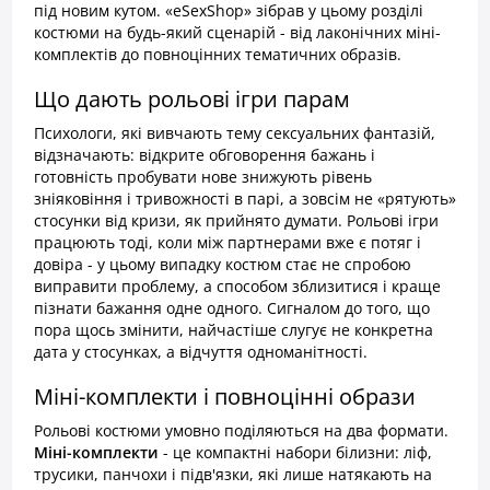
під новим кутом. «eSexShop» зібрав у цьому розділі
костюми на будь-який сценарій - від лаконічних міні-
комплектів до повноцінних тематичних образів.
Що дають рольові ігри парам
Психологи, які вивчають тему сексуальних фантазій,
відзначають: відкрите обговорення бажань і
готовність пробувати нове знижують рівень
зніяковіння і тривожності в парі, а зовсім не «рятують»
стосунки від кризи, як прийнято думати. Рольові ігри
працюють тоді, коли між партнерами вже є потяг і
довіра - у цьому випадку костюм стає не спробою
виправити проблему, а способом зблизитися і краще
пізнати бажання одне одного. Сигналом до того, що
пора щось змінити, найчастіше слугує не конкретна
дата у стосунках, а відчуття одноманітності.
Міні-комплекти і повноцінні образи
Рольові костюми умовно поділяються на два формати.
Міні-комплекти
- це компактні набори білизни: ліф,
трусики, панчохи і підв'язки, які лише натякають на