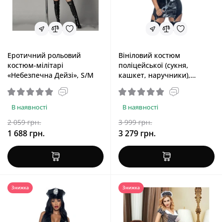
Еротичний рольовий
Вініловий костюм
костюм-мілітарі
поліцейської (сукня,
«Небезпечна Дейзі», S/M
кашкет, наручники),
чорний Leg Avenue Vinyl
Naughty Cop Black, M
В наявності
В наявності
2 059 грн.
3 999 грн.
1 688 грн.
3 279 грн.
Знижка
Знижка