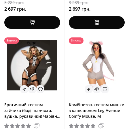
3 289 грн.
3 289 грн.
2 697 грн.
2 697 грн.
Знижка
Знижка
Еротичний костюм
Комбінезон-костюм мишки
зайчика (боді, панчохи,
з капюшоном Leg Avenue
вушка, рукавички) Чарівна
Comfy Mouse, M
Сільві JSY, One Size