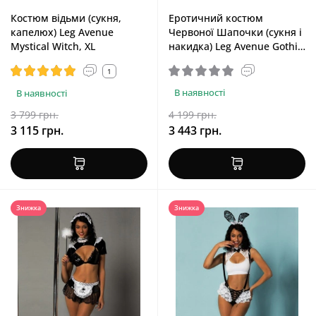
Костюм відьми (сукня,
Еротичний костюм
капелюх) Leg Avenue
Червоної Шапочки (сукня і
Mystical Witch, XL
накидка) Leg Avenue Gothic
Red Riding Hood, 3X-4X
1
В наявності
В наявності
3 799 грн.
4 199 грн.
3 115 грн.
3 443 грн.
Знижка
Знижка