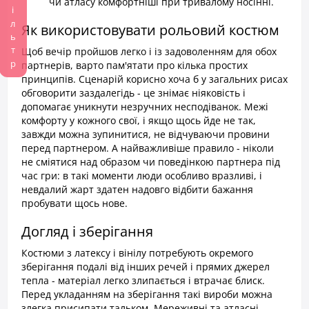
Фільтр
чи атласу комфортніші при тривалому носінні.
Як використовувати рольовий костюм
Щоб вечір пройшов легко і із задоволенням для обох
партнерів, варто пам'ятати про кілька простих
принципів. Сценарій корисно хоча б у загальних рисах
обговорити заздалегідь - це знімає ніяковість і
допомагає уникнути незручних несподіванок. Межі
комфорту у кожного свої, і якщо щось йде не так,
завжди можна зупинитися, не відчуваючи провини
перед партнером. А найважливіше правило - ніколи
не сміятися над образом чи поведінкою партнера під
час гри: в такі моменти люди особливо вразливі, і
невдалий жарт здатен надовго відбити бажання
пробувати щось нове.
Догляд і зберігання
Костюми з латексу і вінілу потребують окремого
зберігання подалі від інших речей і прямих джерел
тепла - матеріал легко злипається і втрачає блиск.
Перед укладанням на зберігання такі вироби можна
злегка присипати тальком. Мереживні та атласні