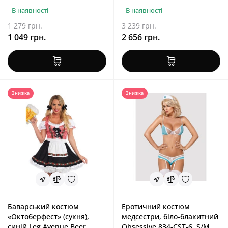
В наявності
В наявності
1 279 грн.
3 239 грн.
1 049 грн.
2 656 грн.
Знижка
Знижка
Баварський костюм
Еротичний костюм
«Октоберфест» (сукня),
медсестри, біло-блакитний
синій Leg Avenue Beer
Obsessive 834-CST-6, S/M