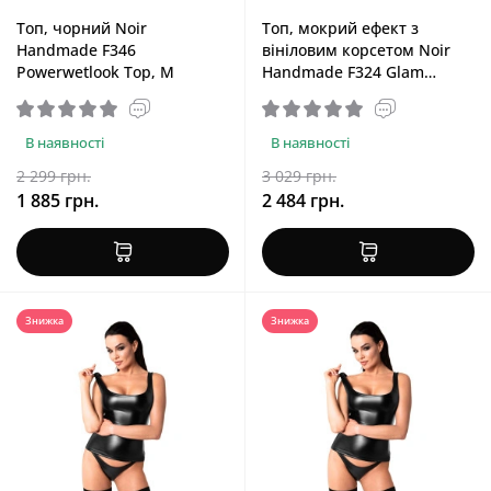
Топ, чорний Noir
Топ, мокрий ефект з
Handmade F346
вініловим корсетом Noir
Powerwetlook Top, M
Handmade F324 Glam
Wetlook Top with Vinyl
Corset, XL
В наявності
В наявності
2 299 грн.
3 029 грн.
1 885 грн.
2 484 грн.
Знижка
Знижка