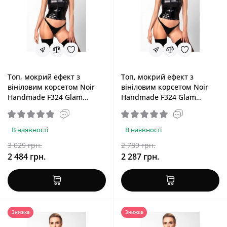
Топ, мокрий ефект з
Топ, мокрий ефект з
вініловим корсетом Noir
вініловим корсетом Noir
Handmade F324 Glam
Handmade F324 Glam
Wetlook Top with Vinyl
Wetlook Top with Vinyl
Corset, 3XL
Corset, L
В наявності
В наявності
3 029 грн.
2 789 грн.
2 484 грн.
2 287 грн.
Знижка
Знижка