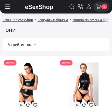
0
Секс Шоп eSexShop
Сексуальна білизна
Жіноча сексуальна білиз
Топи
За рейтингом
Знижка
Знижка