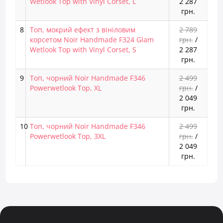
Wetlook Top with Vinyl Corset, L
2 287
грн.
8
Топ, мокрий ефект з вініловим
2 789
корсетом Noir Handmade F324 Glam
грн.
/
Wetlook Top with Vinyl Corset, S
2 287
грн.
9
Топ, чорний Noir Handmade F346
2 499
Powerwetlook Top, XL
грн.
/
2 049
грн.
10
Топ, чорний Noir Handmade F346
2 499
Powerwetlook Top, 3XL
грн.
/
2 049
грн.