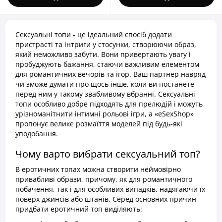
Сексуальні топи - це ідеальний спосіб додати
пристрасті та інтриги у стосунки, створюючи образ,
який неможливо забути. Вони привертають увагу і
пробуджують бажання, стаючи важливим елементом
для романтичних вечорів та ігор. Ваш партнер навряд
чи зможе думати про щось інше, коли ви постанете
перед ним у такому звабливому вбранні. Сексуальні
топи особливо добре підходять для прелюдій і можуть
урізноманітнити інтимні рольові ігри, а «eSexShop»
пропонує велике розмаїття моделей під будь-які
уподобання.
Чому варто вибрати сексуальний топ?
В еротичних топах можна створити неймовірно
привабливі образи, причому, як для романтичного
побачення, так і для особливих випадків, надягаючи їх
поверх джинсів або штанів. Серед основних причин
придбати еротичний топ виділяють: