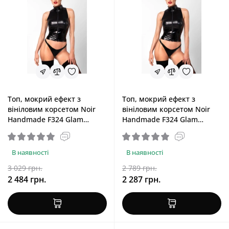
Топ, мокрий ефект з
Топ, мокрий ефект з
вініловим корсетом Noir
вініловим корсетом Noir
Handmade F324 Glam
Handmade F324 Glam
Wetlook Top with Vinyl
Wetlook Top with Vinyl
Corset, XXL
Corset, S
В наявності
В наявності
3 029 грн.
2 789 грн.
2 484 грн.
2 287 грн.