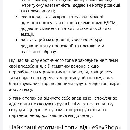
інтригуючу елегантність, додаючи нотку розкоші
та спокусливості;
еко-шкіра - такі яскраві та зухвалі моделі
відмінно впишуться в ігри з елементами БДСМ,
додаючи сміливості та викликаючи особливі
емоції.
латекс - цей матеріал підкреслює фігуру,
додаючи нотку провокації та посилюючи
чуттєвість образу.
Під час вибору еротичного топа враховуйте не тільки
свої вподобання, а й тематику вечора. Якщо
передбачається романтична прелюдія, краще все-
таки віддавати перевагу мереживу або шовку, а для
більш зухвалих ігор ідеальними будуть моделі зі шкіри
або латексу.
У таких топах ви відчуєте себе впевнено і спокусливо,
адже вони не сковують рухів і знімаються за частку
секунди, що дає змогу вам сконцентруватися на
партнері, не відволікаючись на дрібниці.
Найкращі еротичні топи від «eSexShop»