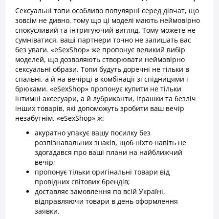
Сексуальні топи особливо популярні серед дівчат, що
зовсім не дивно, тому що ці моделі мають неймовірно
спокусливий та інтригуючий вигляд. Тому можете не
сумніватися, ваші партнери точно не залишать вас
без уваги. «eSexShop» же пропонує великий вибір
моделей, що дозволяють створювати неймовірно
сексуальні образи. Топи будуть доречні не тільки в
спальні, а й на вечірці в комбінації зі спідницями і
брюками. «eSexShop» пропонує купити не тільки
інтимні аксесуари, а й лубриканти, іграшки та безліч
інших товарів, які допоможуть зробити ваш вечір
незабутнім. «eSexShop» ж:
акуратно упакує вашу посилку без
розпізнавальних знаків, щоб ніхто навіть не
здогадався про ваші плани на найближчий
вечір;
пропонує тільки оригінальні товари від
провідних світових брендів;
доставляє замовлення по всій Україні,
відправляючи товари в день оформлення
заявки.