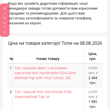
Якщо вас цікавить додаткова інформація, наші
Фільтр
менеджери завжди готові допомогти вам корисними
порадами та рекомендаціями. Для цього вам
достатньо зателефонувати за номером телефону,
вказаним на екрані.
Ціна на товари категорії Топи на 08.08.2026
Ціна,
№
Назва товару
грн.
1
Топ, мокрий ефект з вініловим
3 029
корсетом Noir Handmade F324 Glam
грн.
/
Wetlook Top with Vinyl Corset, 3XL
2 484
грн.
2
Топ, чорний Noir Handmade F346
2 299
Powerwetlook Top, M
грн.
/
1 885
грн.