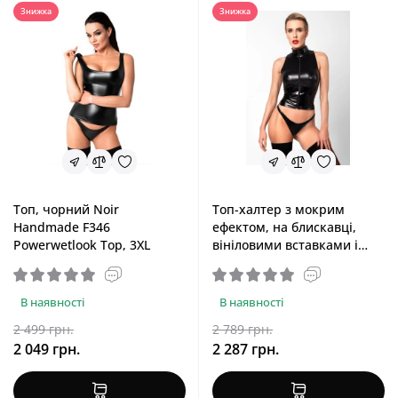
Знижка
Знижка
Топ, чорний Noir
Топ-халтер з мокрим
Handmade F346
ефектом, на блискавці,
Powerwetlook Top, 3XL
вініловими вставками і
коміром-стійкою Noir
Handmade F324 Glam Black,
M
В наявності
В наявності
2 499 грн.
2 789 грн.
2 049 грн.
2 287 грн.