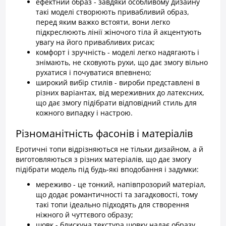
ефектний образ - завдяки особливому дизайну
такі моделі створюють привабливий образ,
перед яким важко встояти, вони легко
підкреслюють лінії жіночого тіла й акцентують
увагу на його привабливих рисах;
комфорт і зручність - моделі легко надягають і
знімають, не сковують рухи, що дає змогу вільно
рухатися і почуватися впевнено;
широкий вибір стилів - вироби представлені в
різних варіантах, від мереживних до латексних,
що дає змогу підібрати відповідний стиль для
кожного випадку і настрою.
Різноманітність фасонів і матеріалів
Еротичні топи відрізняються не тільки дизайном, а й
виготовляються з різних матеріалів, що дає змогу
підібрати модель під будь-які вподобання і задумки:
мереживо - це тонкий, напівпрозорий матеріал,
що додає романтичності та загадковості, тому
такі топи ідеально підходять для створення
ніжного й чуттєвого образу;
шовк - блискуча текстура шовку надає образу