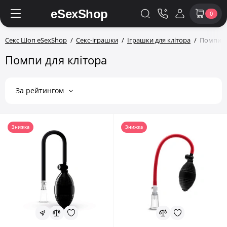
0
Секс Шоп eSexShop
Секс-іграшки
Іграшки для клітора
Помпи д
Помпи для клітора
За рейтингом
Знижка
Знижка