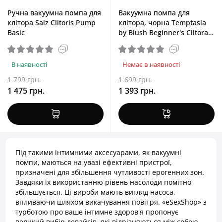
Ручна вакуумна помпа для
Вакуумна помпа для
клітора Saiz Clitoris Pump
клітора, чорна Temptasia
Basic
by Blush Beginner's Clitoral
Pumping System Black
В наявності
Немає в наявності
1 799 грн.
1 699 грн.
1 475 грн.
1 393 грн.
Під такими інтимними аксесуарами, як вакуумні
помпи, маються на увазі ефективні пристрої,
призначені для збільшення чутливості ерогенних зон.
Завдяки їх використанню рівень насолоди помітно
збільшується. Ці вироби мають вигляд насоса,
впливаючи шляхом викачування повітря. «eSexShop» з
турботою про ваше інтимне здоров'я пропонує
великий вибір девайсів, які відрізняються між собою