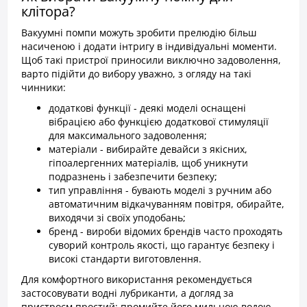
клітора?
Вакуумні помпи можуть зробити прелюдію більш
насиченою і додати інтригу в індивідуальні моменти.
Щоб такі пристрої приносили виключно задоволення,
варто підійти до вибору уважно, з огляду на такі
чинники:
додаткові функції - деякі моделі оснащені
вібрацією або функцією додаткової стимуляції
для максимального задоволення;
матеріали - вибирайте девайси з якісних,
гіпоалергенних матеріалів, щоб уникнути
подразнень і забезпечити безпеку;
тип управління - бувають моделі з ручним або
автоматичним відкачуванням повітря, обирайте,
виходячи зі своїх уподобань;
бренд - вироби відомих брендів часто проходять
суворий контроль якості, що гарантує безпеку і
високі стандарти виготовлення.
Для комфортного використання рекомендується
застосовувати водні лубриканти, а догляд за
пристроєм простий: промийте його мильною водою