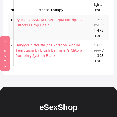
Ціна,
№
Назва товару
грн.
1
Ручна вакуумна помпа для клітора Saiz
1 799
Clitoris Pump Basic
грн.
/
1 475
грн.
Фільтр
2
Вакуумна помпа для клітора, чорна
1 699
Temptasia by Blush Beginner's Clitoral
грн.
/
Pumping System Black
1 393
грн.