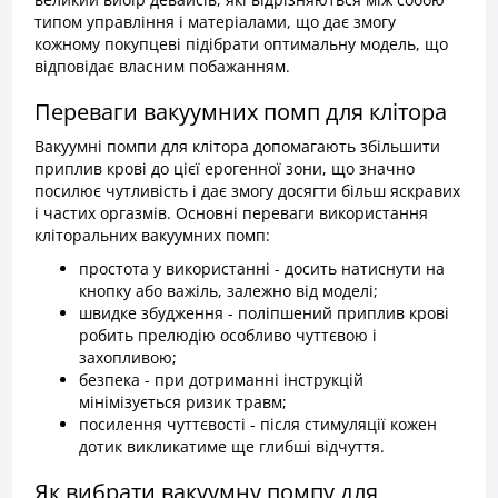
типом управління і матеріалами, що дає змогу
кожному покупцеві підібрати оптимальну модель, що
відповідає власним побажанням.
Переваги вакуумних помп для клітора
Вакуумні помпи для клітора допомагають збільшити
приплив крові до цієї ерогенної зони, що значно
посилює чутливість і дає змогу досягти більш яскравих
і частих оргазмів. Основні переваги використання
кліторальних вакуумних помп:
простота у використанні - досить натиснути на
кнопку або важіль, залежно від моделі;
швидке збудження - поліпшений приплив крові
робить прелюдію особливо чуттєвою і
захопливою;
безпека - при дотриманні інструкцій
мінімізується ризик травм;
посилення чуттєвості - після стимуляції кожен
дотик викликатиме ще глибші відчуття.
Як вибрати вакуумну помпу для