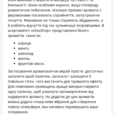
близькості. Вони особливо корисні, якщо попереду
романтичне побачення, оскільки приємні аромати з
феромонами посилюють сприйняття, загострюючи
почуття. Феромони не тільки сприяють збудженню, а
й роблять відчуття під час кульмінації яскравішими. В
асортименті «eSexShop» представлено безліч
ароматів, таких як:
кориця,
манго,
шоколад,
ваніль,
фруктові мікси.
Застосування аромапаличок вкрай просте: достатньо
запалити край палички, загасити і залишити її
повільно тліти, чого вистачить для тривалого ефекту.
Для невеликих приміщень краще використовувати
одну паличку, щоб уникнути запаморочення від
надмірного аромату. На додаток до цих ароматів
можна додати спокусливе вбрання для створення
повної атмосфери, яка напевно перевершить ваші
очікування.