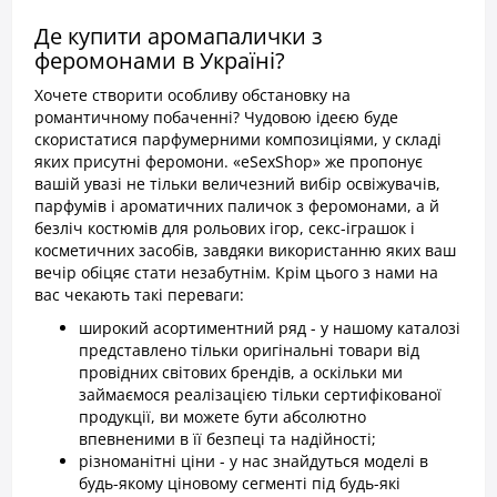
Де купити аромапалички з
феромонами в Україні?
Хочете створити особливу обстановку на
романтичному побаченні? Чудовою ідеєю буде
скористатися парфумерними композиціями, у складі
яких присутні феромони. «eSexShop» же пропонує
вашій увазі не тільки величезний вибір освіжувачів,
парфумів і ароматичних паличок з феромонами, а й
безліч костюмів для рольових ігор, секс-іграшок і
косметичних засобів, завдяки використанню яких ваш
вечір обіцяє стати незабутнім. Крім цього з нами на
вас чекають такі переваги:
широкий асортиментний ряд - у нашому каталозі
представлено тільки оригінальні товари від
провідних світових брендів, а оскільки ми
займаємося реалізацією тільки сертифікованої
продукції, ви можете бути абсолютно
впевненими в її безпеці та надійності;
різноманітні ціни - у нас знайдуться моделі в
будь-якому ціновому сегменті під будь-які