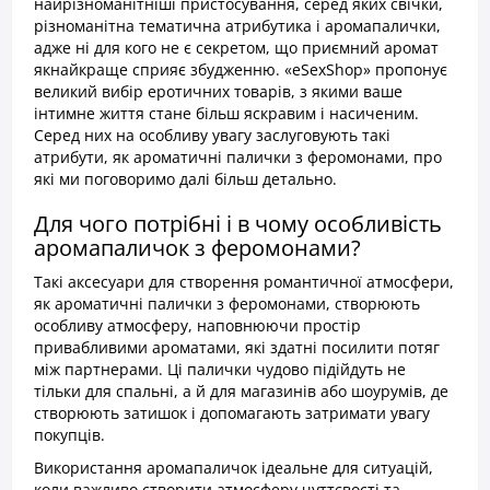
найрізноманітніші пристосування, серед яких свічки,
різноманітна тематична атрибутика і аромапалички,
адже ні для кого не є секретом, що приємний аромат
якнайкраще сприяє збудженню. «eSexShop» пропонує
великий вибір еротичних товарів, з якими ваше
інтимне життя стане більш яскравим і насиченим.
Серед них на особливу увагу заслуговують такі
атрибути, як ароматичні палички з феромонами, про
які ми поговоримо далі більш детально.
Для чого потрібні і в чому особливість
аромапаличок з феромонами?
Такі аксесуари для створення романтичної атмосфери,
як ароматичні палички з феромонами, створюють
особливу атмосферу, наповнюючи простір
привабливими ароматами, які здатні посилити потяг
між партнерами. Ці палички чудово підійдуть не
тільки для спальні, а й для магазинів або шоурумів, де
створюють затишок і допомагають затримати увагу
покупців.
Використання аромапаличок ідеальне для ситуацій,
коли важливо створити атмосферу чуттєвості та