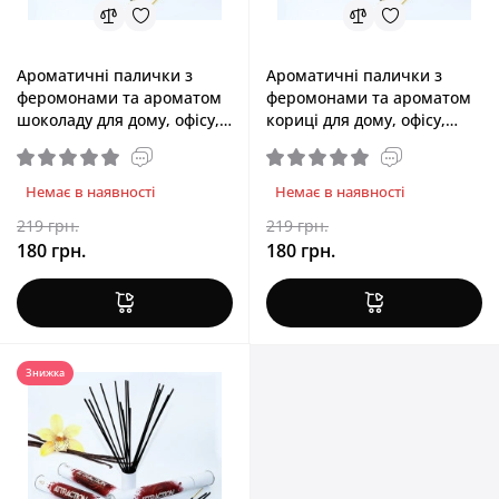
Ароматичні палички з
Ароматичні палички з
феромонами та ароматом
феромонами та ароматом
шоколаду для дому, офісу,
кориці для дому, офісу,
магазину MAI Chocolate, 20
магазину MAI Cinnamon, 20
шт Ароматичні палички з
шт
феромонами та ароматом
Немає в наявності
Немає в наявності
шоколаду для дому, офісу,
219 грн.
219 грн.
магазину MAI Chocolate, 20
180 грн.
180 грн.
шт , офісу, магазину MAI
Chocolate, 20 шт
Знижка