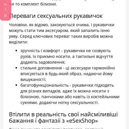
Фільтр
чи то комплект білизни.
Переваги сексуальних рукавичок
Чоловіки, як відомо, закохуються очима, і рукавички
можуть стати тим аксесуаром, який запалить їхню
уяву. Серед ключових переваг таких виробів можна
виділити:
зручність і комфорт - рукавички не сковують
рухів, їх приємно носити, а тактильні відчуття
додають задоволення;
стильне доповнення - ці аксесуари гармонійно
вписуються в будь-який образ, надаючи йому
вишуканості;
багатофункціональність - рукавички підходять
для різних випадків, адже їх можна носити з
білизною, панчохами або навіть із коктейльними
сукнями, додаючи нотку сексуальності.
Втілити в реальність свої найсміливіші
бажання і фантазії з «eSexShop»