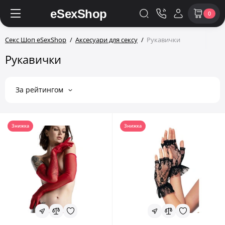
0
Секс Шоп eSexShop
Аксесуари для сексу
Рукавички
Рукавички
За рейтингом
Знижка
Знижка