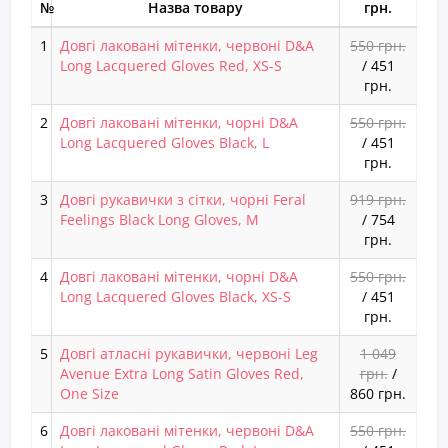
№
Назва товару
грн.
1
Довгі лаковані мітенки, червоні D&A
550 грн.
Long Lacquered Gloves Red, XS-S
/
451
грн.
2
Довгі лаковані мітенки, чорні D&A
550 грн.
Long Lacquered Gloves Black, L
/
451
грн.
3
Довгі рукавички з сітки, чорні Feral
919 грн.
Feelings Black Long Gloves, M
/
754
грн.
4
Довгі лаковані мітенки, чорні D&A
550 грн.
Long Lacquered Gloves Black, XS-S
/
451
грн.
5
Довгі атласні рукавички, червоні Leg
1 049
Avenue Extra Long Satin Gloves Red,
грн.
/
One Size
860 грн.
6
Довгі лаковані мітенки, червоні D&A
550 грн.