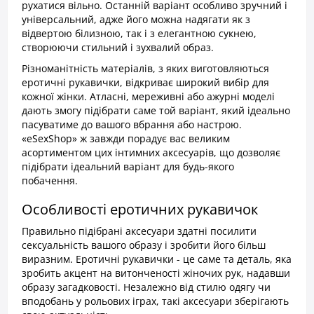
рухатися вільно. Останній варіант особливо зручний і
універсальний, адже його можна надягати як з
відвертою білизною, так і з елегантною сукнею,
створюючи стильний і зухвалий образ.
Різноманітність матеріалів, з яких виготовляються
еротичні рукавички, відкриває широкий вибір для
кожної жінки. Атласні, мереживні або ажурні моделі
дають змогу підібрати саме той варіант, який ідеально
пасуватиме до вашого вбрання або настрою.
«eSexShop» ж завжди порадує вас великим
асортиментом цих інтимних аксесуарів, що дозволяє
підібрати ідеальний варіант для будь-якого
побачення.
Особливості еротичних рукавичок
Правильно підібрані аксесуари здатні посилити
сексуальність вашого образу і зробити його більш
виразним. Еротичні рукавички - це саме та деталь, яка
зробить акцент на витонченості жіночих рук, надавши
образу загадковості. Незалежно від стилю одягу чи
вподобань у рольових іграх, такі аксесуари зберігають