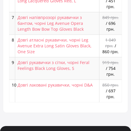
Long Lacquered Gloves Red, L
/
451
грн.
7
Довгі напівпрозорі рукавички з
849 грн.
бантом, чорні Leg Avenue Opera
/
696
Length Bow Bow Top Gloves Black
грн.
8
Довгі атласні рукавички, чорні Leg
1 049
Avenue Extra Long Satin Gloves Black,
грн.
/
One Size
860 грн.
9
Довгі рукавички з сітки, чорні Feral
919 грн.
Feelings Black Long Gloves, S
/
754
грн.
10
Довгі лаковані рукавички, чорні D&A
850 грн.
/
697
грн.