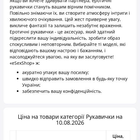
Якщо ви хочете здивувати партнера, еротичні
рукавички стануть вашим вірним помічником.
Повільно знімаючи їх, ви створите атмосферу інтриги і
хвилюючого очікування. Цей жест приверне увагу,
викличе фантазії та залишить незабутнє враження.
Еротичні рукавички - це аксесуар, який здатний
підкреслити вашу індивідуальність, зробити образ
спокусливим і неповторним. Вибирайте ті моделі, які
відповідають вашому настрою і бажанням, і
насолоджуйтеся увагою, на яку ви заслуговуєте!
«eSexShop» ж:
акуратно упакує вашу посилку;
швидко відправить замовлення в будь-яку точку
України;
забезпечить вашу конфіденційність.
Ціна на товари категорії Рукавички на
10.08.2026
Ціна,