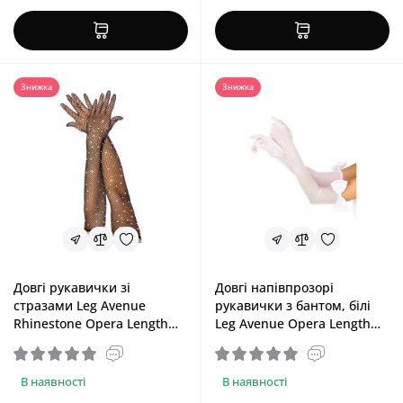
Знижка
Знижка
Довгі рукавички зі
Довгі напівпрозорі
стразами Leg Avenue
рукавички з бантом, білі
Rhinestone Opera Length
Leg Avenue Opera Length
Gloves
Bow Top Gloves White Opera
Length Bow Top Gloves
White
В наявності
В наявності