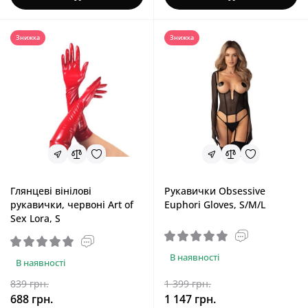
Знижка
Знижка
Глянцеві вінілові
Рукавички Obsessive
рукавички, червоні Art of
Euphori Gloves, S/M/L
Sex Lora, S
В наявності
В наявності
839 грн.
1 399 грн.
688 грн.
1 147 грн.