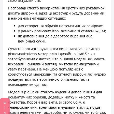
свою актуальність.
Насправді спектр використання еротичних рукавичок
досить широкий, адже ці аксесуари будуть доречними
в найрізноманітніших ситуаціях:
для створення образів на тематичних вечірках;
у рамках рольових ігор, включно зі стилем БДСМ;
як доповнення до відвертого вбрання або
вечірньої сукні.
Сучасні еротичні рукавички вирізняються великою
різноманітністю матеріалів і дизайнів. Найбільш
затребуваними є латексні та вінілові моделі, які мають
яскравий і сміливий вигляд, миттєво привертаючи
увагу партнера. Не меншою популярністю
користуються мереживні та сітчасті вироби, які чудово
поєднуються як з еротичною білизною, так і з
повсякденним одягом.
Моделі з рюшами стануть чудовим доповненням для
романтичних образів, додавши нотку ніжності та
кокетства. Короткі варіанти, зі свого боку, є
універсальними: вони мають чудовий вигляд з будь-
якими елементами гардероба, чи то сукня, чи то блуза,