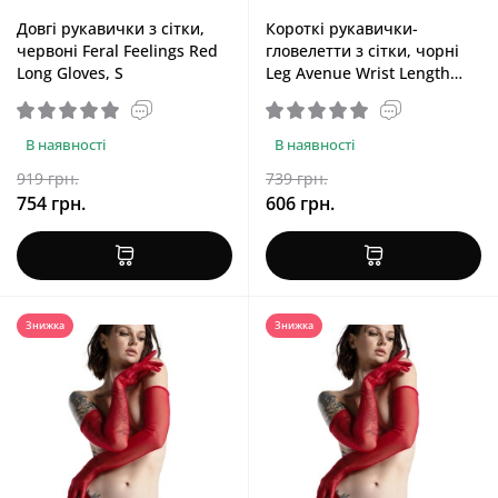
Довгі рукавички з сітки,
Короткі рукавички-
червоні Feral Feelings Red
гловелетти з сітки, чорні
Long Gloves, S
Leg Avenue Wrist Length
Fingerless Gloves Black, One
Size
В наявності
В наявності
919 грн.
739 грн.
754 грн.
606 грн.
Знижка
Знижка