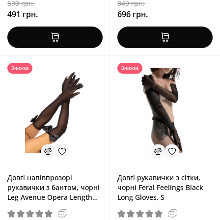
599 грн.
849 грн.
491 грн.
696 грн.
Знижка
Знижка
Довгі напівпрозорі
Довгі рукавички з сітки,
рукавички з бантом, чорні
чорні Feral Feelings Black
Leg Avenue Opera Length
Long Gloves, S
Bow Bow Top Gloves Black