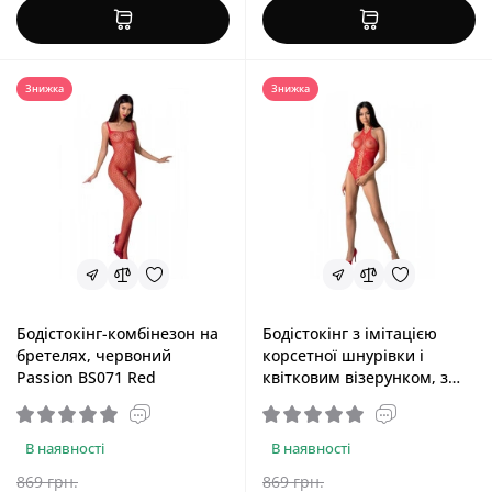
Знижка
Знижка
Бодістокінг-комбінезон на
Бодістокінг з імітацією
бретелях, червоний
корсетної шнурівки і
Passion BS071 Red
квітковим візерунком, з
відкритим доступом до
промежини, червоний
Passion BS094 Red, One Size
В наявності
В наявності
869 грн.
869 грн.