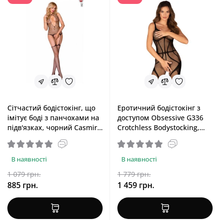
Сітчастий бодістокінг, що
Еротичний бодістокінг з
імітує боді з панчохами на
доступом Obsessive G336
підв'язках, чорний Casmir
Crotchless Bodystocking,
CA003
S/M/L
В наявності
В наявності
1 079 грн.
1 779 грн.
885 грн.
1 459 грн.