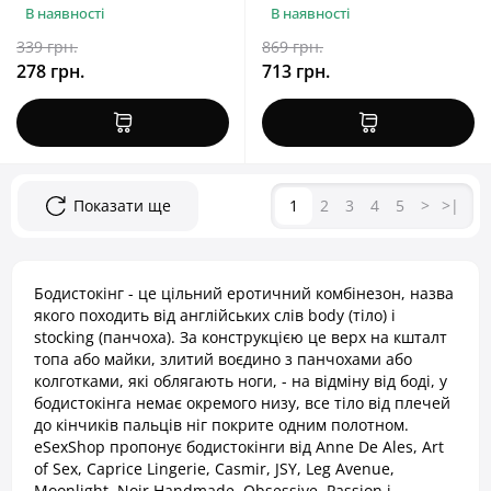
В наявності
В наявності
339 грн.
869 грн.
278 грн.
713 грн.
Показати ще
1
2
3
4
5
>
>|
Бодистокінг - це цільний еротичний комбінезон, назва
якого походить від англійських слів body (тіло) і
stocking (панчоха). За конструкцією це верх на кшталт
топа або майки, злитий воєдино з панчохами або
колготками, які облягають ноги, - на відміну від боді, у
бодистокінга немає окремого низу, все тіло від плечей
до кінчиків пальців ніг покрите одним полотном.
eSexShop пропонує бодистокінги від Anne De Ales, Art
of Sex, Caprice Lingerie, Casmir, JSY, Leg Avenue,
Moonlight, Noir Handmade, Obsessive, Passion і