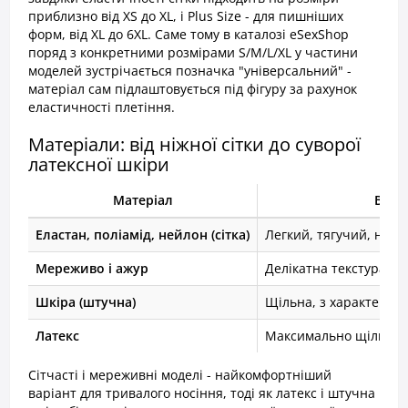
приблизно від XS до XL, і Plus Size - для пишніших
форм, від XL до 6XL. Саме тому в каталозі eSexShop
поряд з конкретними розмірами S/M/L/XL у частини
моделей зустрічається позначка "універсальний" -
матеріал сам підлаштовується під фігуру за рахунок
еластичності плетіння.
Матеріали: від ніжної сітки до суворої
латексної шкіри
Матеріал
Відч
Еластан, поліамід, нейлон (сітка)
Легкий, тягучий, нап
Мереживо і ажур
Делікатна текстура з
Шкіра (штучна)
Щільна, з характерни
Латекс
Максимально щільне 
Сітчасті і мереживні моделі - найкомфортніший
варіант для тривалого носіння, тоді як латекс і штучна