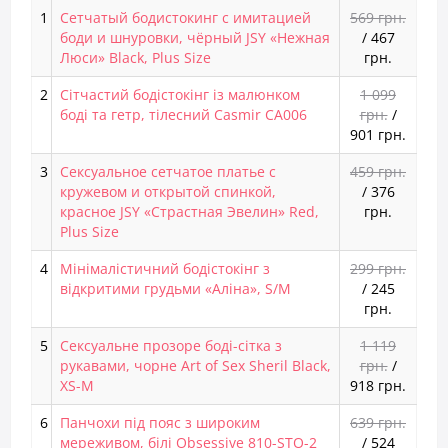
1
Сетчатый бодистокинг с имитацией
569 грн.
боди и шнуровки, чёрный JSY «Нежная
/
467
Люси» Black, Plus Size
грн.
2
Сітчастий бодістокінг із малюнком
1 099
боді та гетр, тілесний Casmir CA006
грн.
/
901 грн.
3
Сексуальное сетчатое платье с
459 грн.
кружевом и открытой спинкой,
/
376
красное JSY «Страстная Эвелин» Red,
грн.
Plus Size
4
Мінімалістичний бодістокінг з
299 грн.
відкритими грудьми «Аліна», S/M
/
245
грн.
5
Сексуальне прозоре боді-сітка з
1 119
рукавами, чорне Art of Sex Sheril Black,
грн.
/
XS-M
918 грн.
6
Панчохи під пояс з широким
639 грн.
мереживом, білі Obsessive 810-STO-2
/
524