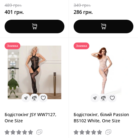
489 грн.
349 грн.
401 грн.
286 грн.
Знижка
Знижка
Бодістокінг JSY WW7127,
Бодістокінг, білий Passion
One Size
BS102 White, One Size