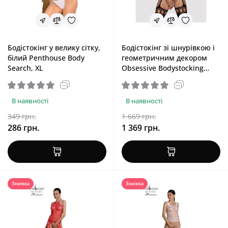
Бодістокінг у велику сітку,
Бодістокінг зі шнурівкою і
білий Penthouse Body
геометричним декором
Search, XL
Obsessive Bodystocking
G313, S/M/L
В наявності
В наявності
349 грн.
1 669 грн.
286 грн.
1 369 грн.
Знижка
Знижка