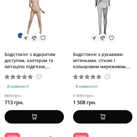
Бодістокінг з відкритим
Бодістокінг з рукавами-
доступом, халтером та
мітенками, сіткою і
імітацією підв'язок,
кольоровим мереживом,
червоний Passion ECO
чорний Obsessive
BS006 Red , халтером та
Bodystocking F210 Black,
імітацією підв'язок, білий
S/M/L
В наявності
В наявності
Passion ECO BS006 White
869 грн.
1 839 грн.
713 грн.
1 508 грн.
Знижка
Знижка