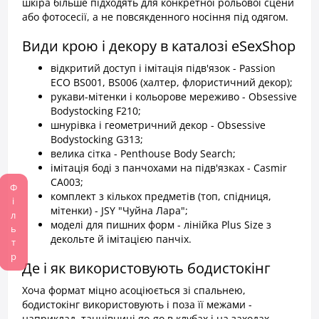
шкіра більше підходять для конкретної рольової сцени
або фотосесії, а не повсякденного носіння під одягом.
Види крою і декору в каталозі eSexShop
відкритий доступ і імітація підв'язок - Passion
ECO BS001, BS006 (халтер, флористичний декор);
рукави-мітенки і кольорове мереживо - Obsessive
Bodystocking F210;
шнурівка і геометричний декор - Obsessive
Bodystocking G313;
велика сітка - Penthouse Body Search;
імітація боді з панчохами на підв'язках - Casmir
CA003;
Фільтр
комплект з кількох предметів (топ, спідниця,
мітенки) - JSY "Чуйна Лара";
моделі для пишних форм - лінійка Plus Size з
декольте й імітацією панчіх.
Де і як використовують бодистокінг
Хоча формат міцно асоціюється зі спальнею,
бодистокінг використовують і поза її межами -
наприклад, танцівниці go-go в клубах і на заходах