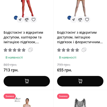
Бодістокінг з відкритим
Бодістокінг з відкритим
доступом, халтером та
доступом, імітацією
імітацією підв'язок,
підв'язок і флористичним
червоний Passion ECO
декором, білий Passion ECO
BS006 Red
BS001 White, One Size
В наявності
В наявності
869 грн.
799 грн.
713 грн.
655 грн.
Знижка
Знижка