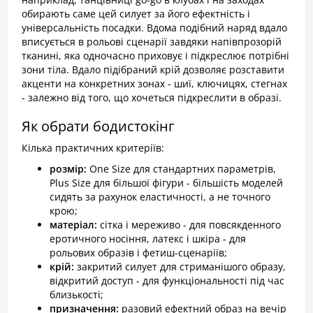
обирають саме цей силует за його ефектність і
універсальність посадки. Вдома подібний наряд вдало
вписується в рольові сценарії завдяки напівпрозорій
тканині, яка одночасно приховує і підкреслює потрібні
зони тіла. Вдало підібраний крій дозволяє розставити
акценти на конкретних зонах - шиї, ключицях, стегнах
- залежно від того, що хочеться підкреслити в образі.
Як обрати бодистокінг
Кілька практичних критеріїв:
розмір:
One Size для стандартних параметрів,
Plus Size для більшої фігури - більшість моделей
сидять за рахунок еластичності, а не точного
крою;
матеріал:
сітка і мереживо - для повсякденного
еротичного носіння, латекс і шкіра - для
рольових образів і фетиш-сценаріїв;
крій:
закритий силует для стриманішого образу,
відкритий доступ - для функціональності під час
близькості;
призначення:
разовий ефектний образ на вечір