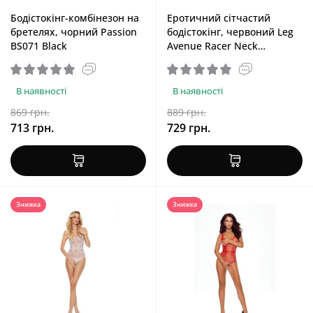
Бодістокінг-комбінезон на
Еротичний сітчастий
бретелях, чорний Passion
бодістокінг, червоний Leg
BS071 Black
Avenue Racer Neck
Bodystocking Red
В наявності
В наявності
869 грн.
889 грн.
713 грн.
729 грн.
Знижка
Знижка