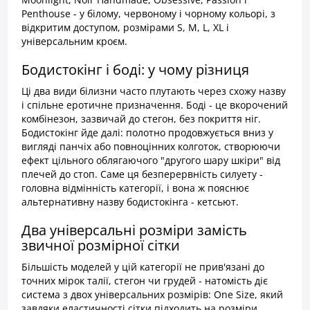
Penthouse - у білому, червоному і чорному кольорі, з
відкритим доступом, розмірами S, M, L, XL і
універсальним кроєм.
Бодистокінг і боді: у чому різниця
Ці два види білизни часто плутають через схожу назву
і спільне еротичне призначення. Боді - це вкорочений
комбінезон, зазвичай до стегон, без покриття ніг.
Бодистокінг йде далі: полотно продовжується вниз у
вигляді панчіх або повноцінних колготок, створюючи
ефект цільного облягаючого "другого шару шкіри" від
плечей до стоп. Саме ця безперервність силуету -
головна відмінність категорії, і вона ж пояснює
альтернативну назву бодистокінга - кетсьют.
Два універсальні розміри замість
звичної розмірної сітки
Більшість моделей у цій категорії не прив'язані до
точних мірок талії, стегон чи грудей - натомість діє
система з двох універсальних розмірів: One Size, який
завдяки еластичності сітки підходить на розміри