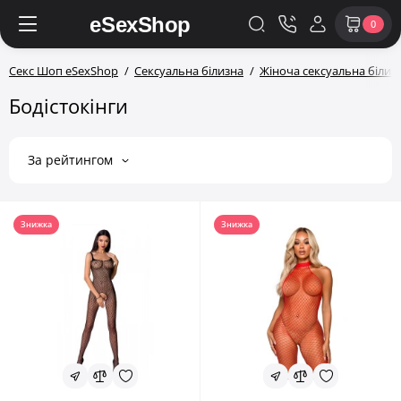
0
Секс Шоп eSexShop
Сексуальна білизна
Жіноча сексуальна білиз
Бодістокінги
За рейтингом
Знижка
Знижка