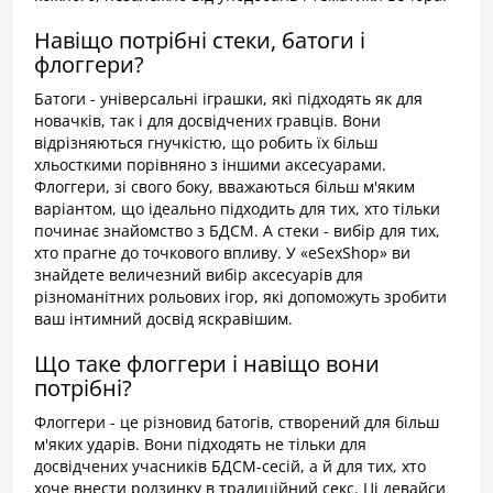
Навіщо потрібні стеки, батоги і
флоггери?
Батоги - універсальні іграшки, які підходять як для
новачків, так і для досвідчених гравців. Вони
відрізняються гнучкістю, що робить їх більш
хльосткими порівняно з іншими аксесуарами.
Флоггери, зі свого боку, вважаються більш м'яким
варіантом, що ідеально підходить для тих, хто тільки
починає знайомство з БДСМ. А стеки - вибір для тих,
хто прагне до точкового впливу. У «eSexShop» ви
знайдете величезний вибір аксесуарів для
різноманітних рольових ігор, які допоможуть зробити
ваш інтимний досвід яскравішим.
Що таке флоггери і навіщо вони
потрібні?
Флоггери - це різновид батогів, створений для більш
м'яких ударів. Вони підходять не тільки для
досвідчених учасників БДСМ-сесій, а й для тих, хто
хоче внести родзинку в традиційний секс. Ці девайси