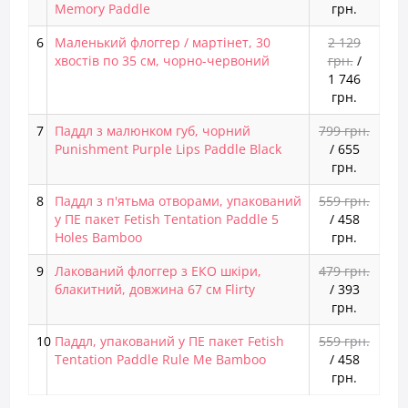
Memory Paddle
грн.
6
Маленький флоггер / мартінет, 30
2 129
хвостів по 35 см, чорно-червоний
грн.
/
1 746
грн.
7
Паддл з малюнком губ, чорний
799 грн.
Punishment Purple Lips Paddle Black
/
655
грн.
8
Паддл з п'ятьма отворами, упакований
559 грн.
у ПЕ пакет Fetish Tentation Paddle 5
/
458
Holes Bamboo
грн.
9
Лакований флоггер з ЕКО шкіри,
479 грн.
блакитний, довжина 67 см Flirty
/
393
грн.
10
Паддл, упакований у ПЕ пакет Fetish
559 грн.
Tentation Paddle Rule Me Bamboo
/
458
грн.