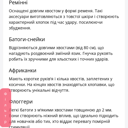
Ремінні
Оснащені довгим хвостом у формі ременя. Такі
аксесуари виготовляються з товстої шкіри і створюють
характерний хлопок під час удару, посилюючи
збудження.
Батоги-снейки
Відрізняються довгими хвостами (від 80 см), що
нагадують роздвоєний зміїний язик. Гнучка рукоять
робить їх зручними для хльостких і точних ударів.
Африканки
Мають коротке руків'я і кілька хвостів, заплетених у
косички. На кінцях хвостів знаходяться хлопавки, що
створюють унікальні відчуття.
Фільтр
Флоггери
Легкі батоги з м'якими хвостами товщиною до 2 мм.
Вони створюють ніжний вплив, що ідеально підходить
для новачків або тих, хто віддає перевагу помірній
стимуляції.