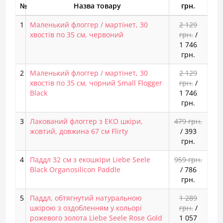
№
Назва товару
грн.
1
Маленький флоггер / мартінет, 30
2 129
хвостів по 35 см, червоний
грн.
/
1 746
грн.
2
Маленький флоггер / мартінет, 30
2 129
хвостів по 35 см, чорний Small Flogger
грн.
/
Black
1 746
грн.
3
Лакований флоггер з ЕКО шкіри,
479 грн.
жовтий, довжина 67 см Flirty
/
393
грн.
4
Паддл 32 см з екошкіри Liebe Seele
959 грн.
Black Organosilicon Paddle
/
786
грн.
5
Паддл, обтягнутий натуральною
1 289
шкірою з оздобленням у кольорі
грн.
/
рожевого золота Liebe Seele Rose Gold
1 057