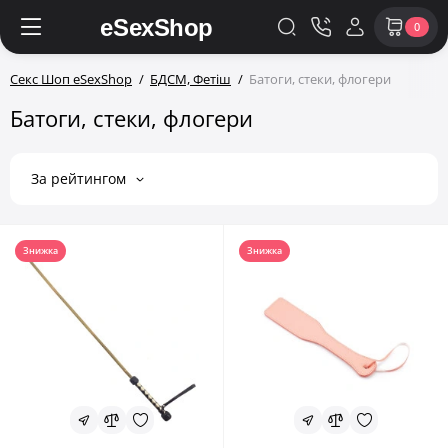
0
Секс Шоп eSexShop
БДСМ, Фетіш
Батоги, стеки, флогери
Батоги, стеки, флогери
За рейтингом
Знижка
Знижка