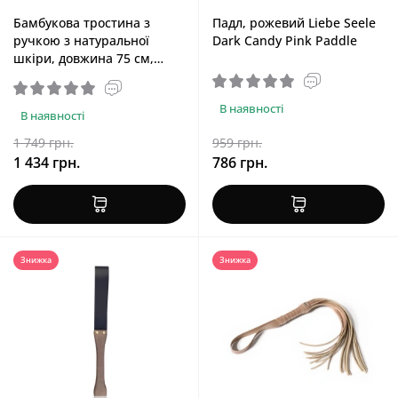
Бамбукова тростина з
Падл, рожевий Liebe Seele
ручкою з натуральної
Dark Candy Pink Paddle
шкіри, довжина 75 см,
чорно-золота Bamboo Cane
75 cm Black-Gold
В наявності
В наявності
1 749 грн.
959 грн.
1 434 грн.
786 грн.
Знижка
Знижка