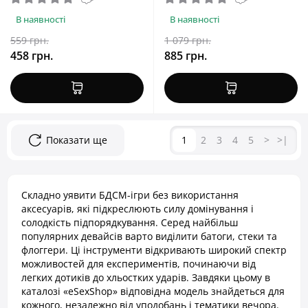
В наявності
В наявності
559 грн.
1 079 грн.
458 грн.
885 грн.
Показати ще
1
2
3
4
5
>
>|
Складно уявити БДСМ-ігри без використання
аксесуарів, які підкреслюють силу домінування і
солодкість підпорядкування. Серед найбільш
популярних девайсів варто виділити батоги, стеки та
флоггери. Ці інструменти відкривають широкий спектр
можливостей для експериментів, починаючи від
легких дотиків до хльостких ударів. Завдяки цьому в
каталозі «eSexShop» відповідна модель знайдеться для
кожного, незалежно від уподобань і тематики вечора.