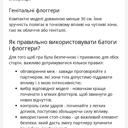
Генітальні флоггери
Компактні моделі довжиною менше 30 см. Їхня
зручність полягає в точковому впливі на чутливі зони,
такі як обличчя або геніталії.
Як правильно використовувати батоги
і флоггери?
Для того щоб гра була безпечною і приємною для обох
сторін, важливо дотримуватися кількох правил:
обговорення меж - завжди проговорюйте з
партнером, які зони тіла допустимо піддавати
впливу і з якою інтенсивністю;
вибір відповідної моделі - новачкам краще
починати з м'яких флоггерів, щоб звикнути до
нових відчуттів;
контроль сили ударів - починайте з легких
дотиків, поступово збільшуючи силу впливу.
використання стоп-слова - це важливий елемент
безпеки, який дасть змогу партнеру зупинити