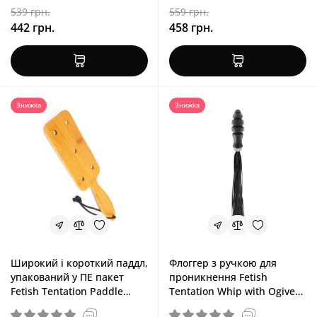
539 грн.
559 грн.
442 грн.
458 грн.
Знижка
Знижка
Широкий і короткий паддл,
Флоггер з ручкою для
упакований у ПЕ пакет
проникнення Fetish
Fetish Tentation Paddle
Tentation Whip with Ogive
Wide and Short Bamboo
Handle