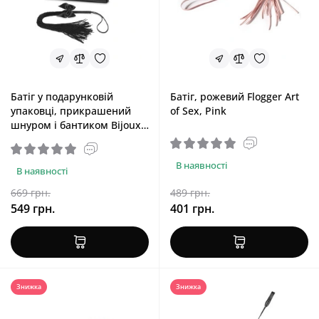
Батіг у подарунковій
Батіг, рожевий Flogger Art
упаковці, прикрашений
of Sex, Pink
шнуром і бантиком Bijoux
Indiscrets Lilly Fringe Whip
В наявності
В наявності
669 грн.
489 грн.
549 грн.
401 грн.
Знижка
Знижка