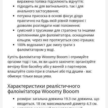
виражена голівка підсилюють відчуття;
підходить як для вагінального, так і для
анального застосування;
потужна присоска в основі фіксує ділдо
практично на будь-якій рівній поверхні і
дозволяє розглядати нові положення;
сумісний з трусиками для страпона та іншими
кріпленнями для фалоімітатора, оснащеними
кільцем, через яке протягується секс-іграшка;
100% водозахист дає змогу грати з
фалоімітатором у воді.
Купіть фалоімітатор Wooomy Booom і отримуйте
оргазми тоді і так, як ви цього захочете: організуйте
вечірку біля басейну або у ванній з партнером,
влаштуйте соло-ігри в спальні або під душем - вас
обмежує тільки ваша уява.
Характеристики реалістичного
фалоімітатора Wooomy Booom
розміри: загальна довжина 19,3 см; довжина, що
вводиться, 18 см; максимальний діаметр 4,3 см.