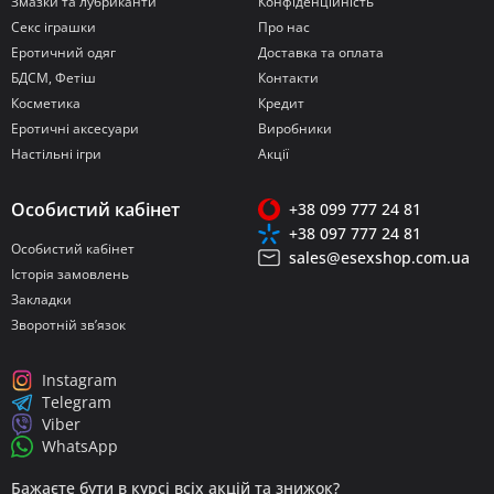
Змазки та лубриканти
Конфіденційність
Секс іграшки
Про нас
Еротичний одяг
Доставка та оплата
БДСМ, Фетіш
Контакти
Косметика
Кредит
Еротичні аксесуари
Виробники
Настільні ігри
Акції
Особистий кабінет
+38 099 777 24 81
+38 097 777 24 81
Особистий кабінет
sales@esexshop.com.ua
Історія замовлень
Закладки
Зворотній зв’язок
Instagram
Telegram
Viber
WhatsApp
Бажаєте бути в курсі всіх акцій та знижок?