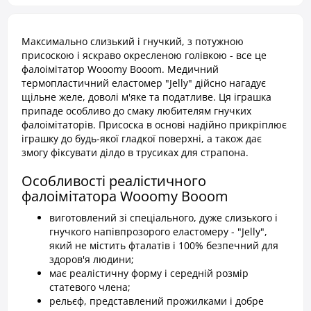
Максимально слизький і гнучкий, з потужною
присоскою і яскраво окресленою голівкою - все це
фалоімітатор Wooomy Booom. Медичний
термопластичний еластомер "Jelly" дійсно нагадує
щільне желе, доволі м'яке та податливе. Ця іграшка
припаде особливо до смаку любителям гнучких
фалоімітаторів. Присоска в основі надійно прикріплює
іграшку до будь-якої гладкої поверхні, а також дає
змогу фіксувати ділдо в трусиках для страпона.
Особливості реалістичного
фалоімітатора Wooomy Booom
виготовлений зі спеціального, дуже слизького і
гнучкого напівпрозорого еластомеру - "Jelly",
який не містить фталатів і 100% безпечний для
здоров'я людини;
має реалістичну форму і середній розмір
статевого члена;
рельєф, представлений прожилками і добре