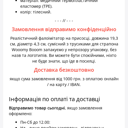
матеріал: медичний термопластичний
еластомер (TPE).
колір: тілесний.
- - - // - - -
Замовлення відправимо конфіденційно
Реалістичний фалоімітатор на присосці, довжина 19,3
см, діаметр 4,3 см, сумісний з трусиками для страпона
Wooomy Booom запакуємо у непрозору упаковку, без
назв та логотипів. Ви можете бути спокійними, ніхто
не буде знати, що їде в посилці.
Доставка безкоштовно
якщо сума замовлення від 1000 грн. з оплатою онлайн
/ на карту / IBAN.
Інформація по оплаті та доставці
Відправимо товар
сьогодні
, якщо замовлення
оформлено:
Пн-Сб до 12.00:
Нд - лише прийом замовлень, відправка у