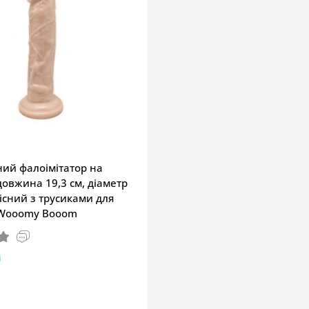
ний фалоімітатор на
довжина 19,3 см, діаметр
місний з трусиками для
 Wooomy Booom
і