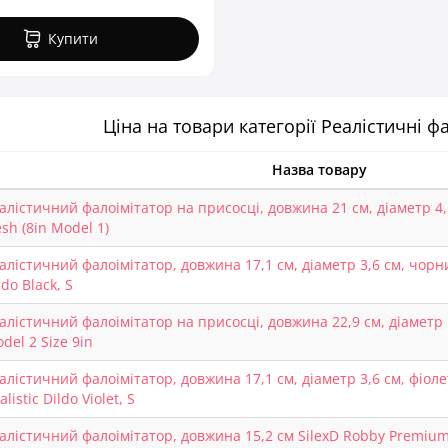
Купити
Ціна на товари категорії Реалістичні ф
Назва товару
алістичний фалоімітатор на присосці, довжина 21 см, діаметр 4,1 
esh (8in Model 1)
алістичний фалоімітатор, довжина 17,1 см, діаметр 3,6 см, чорни
ldo Black, S
алістичний фалоімітатор на присосці, довжина 22,9 см, діаметр 5
del 2 Size 9in
алістичний фалоімітатор, довжина 17,1 см, діаметр 3,6 см, фіол
alistic Dildo Violet, S
алістичний фалоімітатор, довжина 15,2 см SilexD Robby Premium 