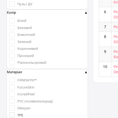
6i
Пульт ДУ
6
Ре
Колір
Di
Білий
7
Ре
Бежевий
Блакитний
8
Ре
Зелений
Di
Коричневий
9
Ре
Прозорий
Ra
Різнокольоровий
10
Ре
Рожевий
De
Матеріал
Синій
FIRMSKYN™
Тілесний
FutureSkin
Фіолетовий
IncrediFeel
Червоний
PVC (полівінілхлорид)
Чорний
Silexpan
TPE