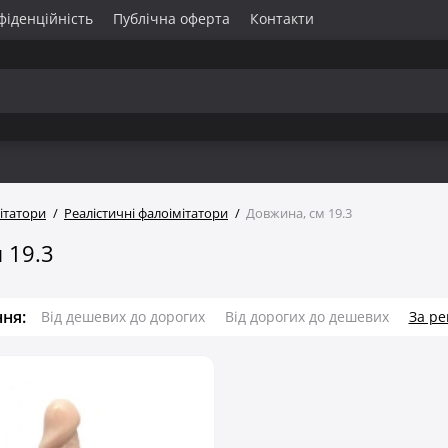
фіденційність
Публічна оферта
Контакти
ітатори
Реалістичні фалоімітатори
Довжина, см 19.3
 19.3
ня:
Від дешевих до дорогих
Від дорогих до дешевих
За р