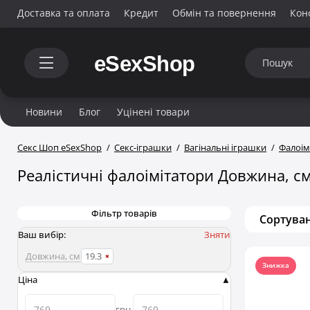
Доставка та оплата
Кредит
Обмін та повернення
Кон
Новини
Блог
Уцінені товари
Секс Шоп eSexShop
Секс-іграшки
Вагінальні іграшки
Фалоім
Реалістичні фалоімітатори Довжина, см
Фільтр товарів
Сортуван
Ваш вибір:
Зняти
Довжина, см
19.3
Знижка
Ціна
грн.