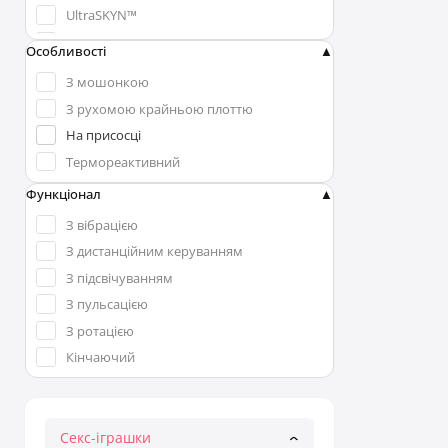
UltraSKYN™
Гель
Особливості
Еластомер
З мошонкою
Силікон
З рухомою крайньою плоттю
На присосці
Термореактивний
Функціонал
З вібрацією
З дистанційним керуванням
З підсвічуванням
З пульсацією
З ротацією
Кінчаючий
Секс-іграшки