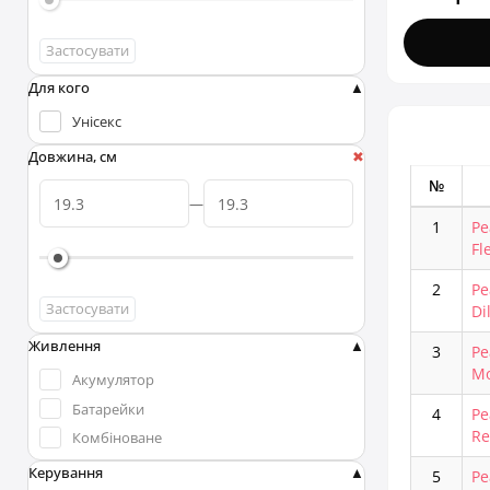
Strap-On-Me (Франція)
Wooomy (Іспанія)
Застосувати
Для кого
Унісекс
Довжина, см
№
1
Ре
Fl
2
Ре
Застосувати
Di
Живлення
3
Ре
Mo
Акумулятор
Батарейки
4
Ре
Re
Комбіноване
Керування
5
Ре