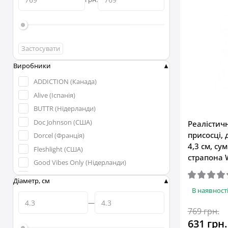
Застосувати
Виробники
ADDICTION (Канада)
Alive (Іспанія)
BUTTR (Нідерланди)
Doc Johnson (США)
Реалістич
присосці, 
Dorcel (Франція)
4,3 см, су
Fleshlight (США)
страпона
Good Vibes Only (Нідерланди)
Hismith (Китай)
Діаметр, см
Lovense (Гонконг)
В наявност
Real Body (Франція)
769 грн.
SILEXD (Іспанія)
631 грн.