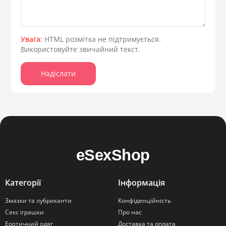
Увага:
HTML розмітка не підтримується.
Використовуйте звичайний текст.
Надіслати
Категорії
Інформація
Змазки та лубриканти
Конфіденційність
Секс іграшки
Про нас
Еротичний одяг
Доставка та оплата