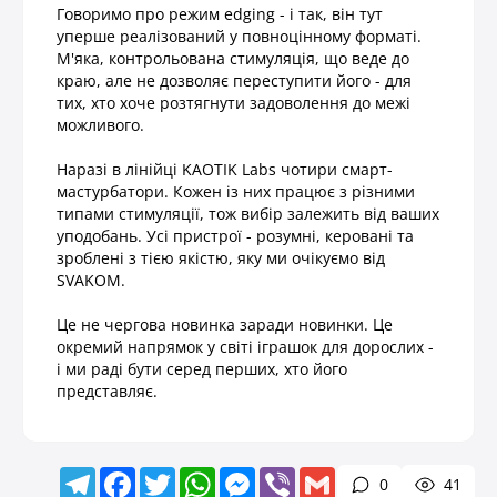
Говоримо про режим edging - і так, він тут
уперше реалізований у повноцінному форматі.
М'яка, контрольована стимуляція, що веде до
краю, але не дозволяє переступити його - для
тих, хто хоче розтягнути задоволення до межі
можливого.
Наразі в лінійці KAOTIK Labs чотири смарт-
мастурбатори. Кожен із них працює з різними
типами стимуляції, тож вибір залежить від ваших
уподобань. Усі пристрої - розумні, керовані та
зроблені з тією якістю, яку ми очікуємо від
SVAKOM.
Це не чергова новинка заради новинки. Це
окремий напрямок у світі іграшок для дорослих -
і ми раді бути серед перших, хто його
представляє.
Telegram
Facebook
Twitter
WhatsApp
Messenger
Viber
Gmail
0
41