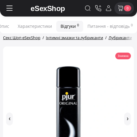
0
0
0
Опис
Характеристики
Відгуки
Питання - відповідь
Секс Шоп eSexShop
Інтимні змазки та лубриканти
Лубриканти
Знижка