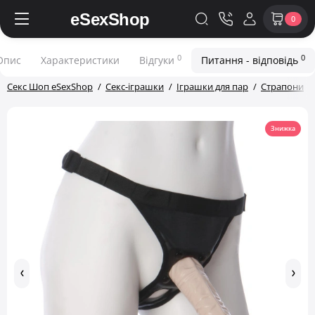
0
0
0
Опис
Характеристики
Відгуки
Питання - відповідь
Секс Шоп eSexShop
Секс-іграшки
Іграшки для пар
Страпони
Знижка