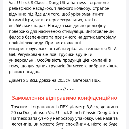
Vac-U-Lock 8 Classic Dong Ultra harness - страпон з
рельєфною насадкою, тілесного кольору. Страпон,
відмінно підійде для того, щоб урізноманітнити
інтимні ігри, як в гетеросексуальних, так і в
лесбійських парах. Насадка має дивно рельєфну
поверхню для насиченою стимуляції. Виготовлений
фалос з безпечного та приємного на дотик матеріалу
полівінілхлориду. При виготовленні
використовувалася антибактеріальна технологія Sil-A-
Gel. Регульовані вінілові трусики зручні й
універсальні. Особливість продукції цієї компанії в
тому, що для одних трусиків Ви можете вибрати кілька
різних насадок.
Діаметр 3,8см, довжина 20,3см, матеріал ПВХ.
- - - // - - -
Замовлення відправимо конфіденційно
Трусики зі страпоном із ПВХ, діаметр 3,8 см, довжина
20 см Doc Johnson Vac-U-Lock 8 Inch Classic Dong Ultra
Harness запакуємо у непрозору упаковку, без назв та
логотипів. Ви можете бути спокійними, ніхто не буде