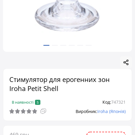
Стимулятор для ерогенних зон
Iroha Petit Shell
Код:
747321
В наявності
5
Виробник:
Iroha (Японія)
469 грн.