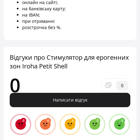
онлайн на сайті;
на банківську карту;
на IBAN;
при отриманні
розстрочка без %.
Відгуки про Стимулятор для ерогенних
зон Iroha Petit Shell
0
0
Написати відгук
0
0
0
0
0