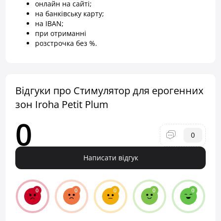
онлайн на сайті;
на банківську карту;
на IBAN;
при отриманні
розстрочка без %.
Відгуки про Стимулятор для ерогенних
зон Iroha Petit Plum
0
0
Написати відгук
0
0
0
0
0