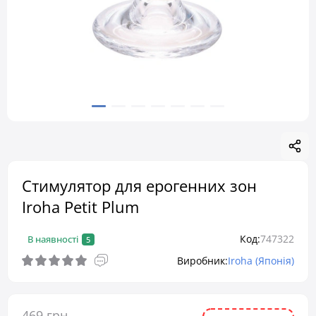
Стимулятор для ерогенних зон
Iroha Petit Plum
Код:
747322
В наявності
5
Виробник:
Iroha (Японія)
469 грн.