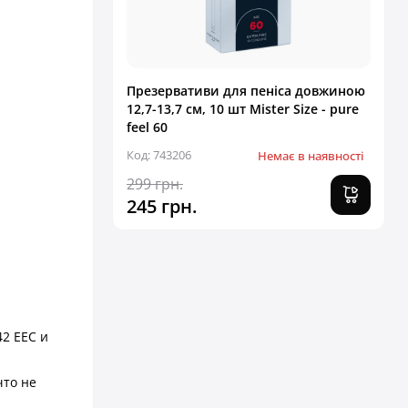
Презервативи для пеніса довжиною
12,7-13,7 см, 10 шт Mister Size - pure
feel 60
Код: 743206
Немає в наявності
299 грн.
245 грн.
2 EEC и
что не