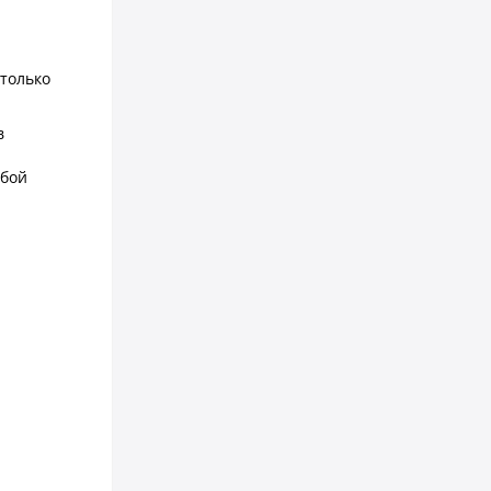
только
в
юбой