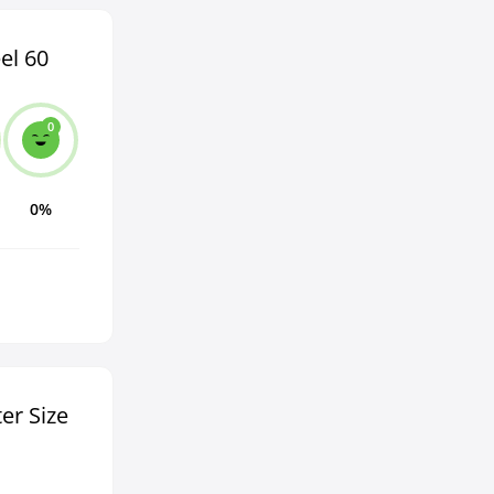
el 60
0
0%
er Size