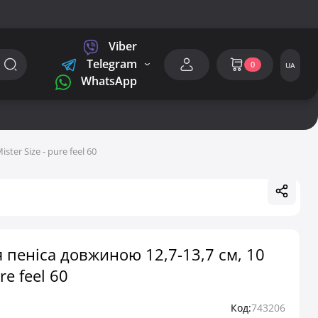
Viber
Telegram
0
UA
WhatsApp
ter Size - pure feel 60
 пеніса довжиною 12,7-13,7 см, 10
re feel 60
Код:
743206