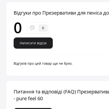
Відгуки про Презервативи для пеніса довж
0
0
Написати відгук
Відгуків про цей товар ще не було.
Питання та відповіді (FAQ) Презервативи
- pure feel 60