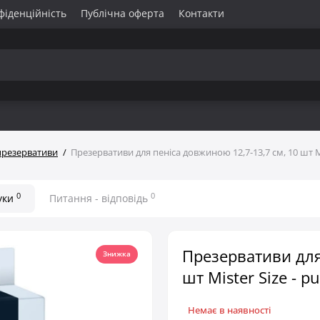
фіденційність
Публічна оферта
Контакти
презервативи
Презервативи для пеніса довжиною 12,7-13,7 см, 10 шт Mis
0
0
уки
Питання - відповідь
Презервативи для
Знижка
шт Mister Size - pu
Немає в наявності