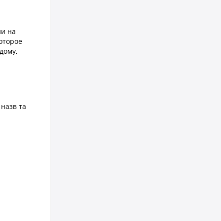
ии на
оторое
дому,
 назв та