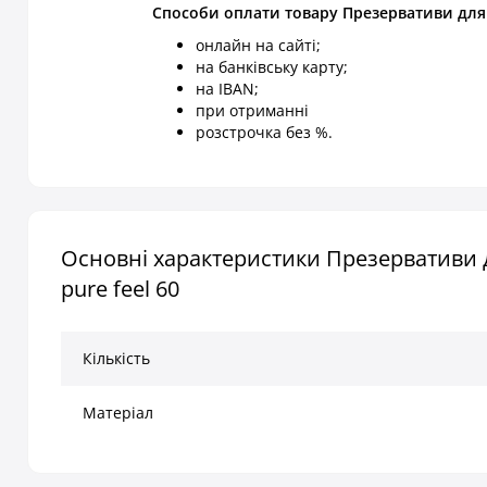
Способи оплати товару Презервативи для пе
онлайн на сайті;
на банківську карту;
на IBAN;
при отриманні
розстрочка без %.
Основні характеристики Презервативи дл
pure feel 60
Кількість
Матеріал