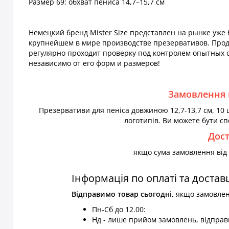
Размер 69: обхват пениса 14,7–15,7 см
Немецкий бренд Mister Size представлен на рынке уже 
крупнейшем в мире производстве презервативов. Прод
регулярно проходит проверку под контролем опытных с
независимо от его форм и размеров!
Замовлення 
Презервативи для пеніса довжиною 12,7-13,7 см, 10 шт
логотипів. Ви можете бути сп
Дос
якщо сума замовлення від 1
Інформація по оплаті та достав
Відправимо товар
сьогодні
, якщо замовле
Пн-Сб до 12.00:
Нд - лише прийом замовлень, відправк