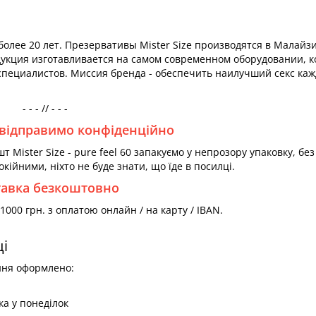
более 20 лет. Презервативы Mister Size производятся в Малайз
укция изготавливается на самом современном оборудовании, к
пециалистов. Миссия бренда - обеспечить наилучший секс каж
- - - // - - -
відправимо конфіденційно
 Mister Size - pure feel 60 запакуємо у непрозору упаковку, без
окійними, ніхто не буде знати, що їде в посилці.
тавка безкоштовно
000 грн. з оплатою онлайн / на карту / IBAN.
ці
ння оформлено:
а у понеділок