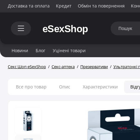
Доставка та оплата
Кредит
Обмін та повернення
Кон
Новини
Блог
Уцінені товари
Секс Шоп eSexShop
Секс-аптека
Презервативи
Ультратонкі 
Все про товар
Опис
Характеристики
Відг