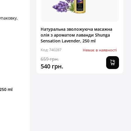
упаковку,
Натуральна зволожуюча масажна
олія з ароматом лаванди Shunga
Sensation Lavender, 250 ml
Код: 740287
Немає в наявності
659 грн.
540 грн.
250 ml