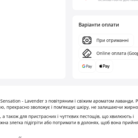
Варіанти оплати
При отриманні
Online оплата (Goog
Sensation - Lavender з повітряним і свіжим ароматом лаванди. 
ню, прекрасно зволожує і пом'якшує шкіру, не залишаючи жирно
 а також для пристрасних і чуттєвих пестощів, що хвилюють і
ожна злегка підігріти або потримати в долонях, щоб вона прийн
- - - // - - -