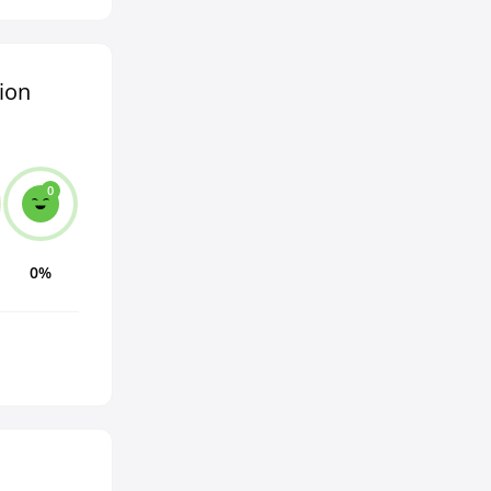
ion
0
0%
и