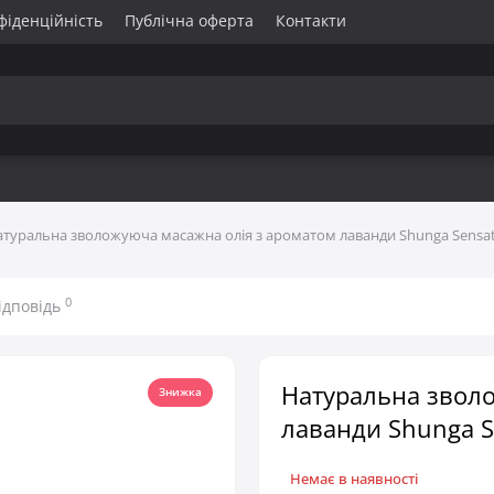
фіденційність
Публічна оферта
Контакти
туральна зволожуюча масажна олія з ароматом лаванди Shunga Sensati
0
ідповідь
Натуральна зволо
Знижка
лаванди Shunga Se
Немає в наявності