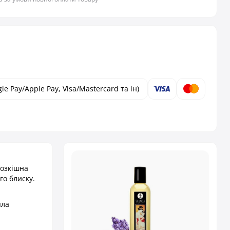
le Pay/Apple Pay, Visa/Mastercard та ін)
Розкішна
го блиску.
яла