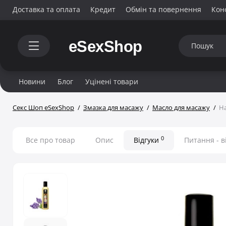
Доставка та оплата
Кредит
Обмін та повернення
Кон
Новини
Блог
Уцінені товари
Секс Шоп eSexShop
Змазка для масажу
Масло для масажу
На
0
Все про товар
Опис
Відгуки
Питання - в