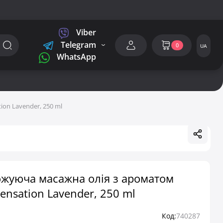
Viber
Telegram
0
UA
WhatsApp
on Lavender, 250 ml
жуюча масажна олія з ароматом
nsation Lavender, 250 ml
Код:
740287