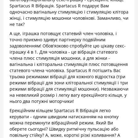
Spartacus R Вібрація. Spartacus R подарує Вам
одночасно вагінальну стимуляцію і стимуляцію клітора
жінці, і стимуляцію мошонки чоловікові. Заманливо, чи
не так?
А ще, іграшка потовщує статевий член чоловіка, і
точно приємно здивує партнерку подвійним
задоволенням! Обов'язково спробуйте цю цікаву секс-
іграшку 4 в 1. Для чоловіка - це вібрація статевого
члена плюс стимуляція мошонки, а для жінки -
вагінальна і кліторальна стимуляція плюс потовщення
статевого члена чоловіка. Spartacus R потішить Вас
трьома режимами вібрації для кожного відростка (три
режими вібрації для зони кліторальної стимуляції і три
режими вібрації для стимуляції мошонки). Незважаючи
на невеликий розмір і легку вагу ерекційного кільця, у
нього два потужні моторчики!
Ерекційним кільцем Spartacus R Вібрація легко
керувати - одним швидким натисканням на кнопку
можна перемкнути вібраційний режим. Який Ви
оберете сьогодні? Швидку ритмічну пульсацію або
повільну стійку? А, може, короткі різкі коливання? А