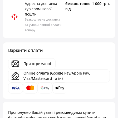
Адресна доставка
безкоштовно
1 000 грн.
кур'єром Нової
від
пошти
безкоштовна доставка
за умови повної оплати
товару
Варіанти оплати
При отриманні
Online оплата (Google Pay/Apple Pay,
Visa/Mastercard та ін)
Пропонуємо Вашій увазі і рекомендуємо купити
багатофункціональну секс-іграшку - ерекційне кільце