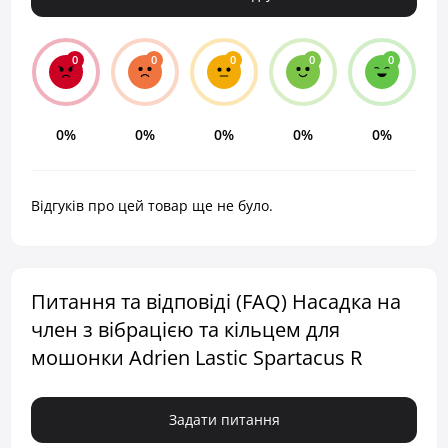
0
0
0
0
0
0%
0%
0%
0%
0%
Відгуків про цей товар ще не було.
Питання та відповіді (FAQ) Насадка на
член з вібрацією та кільцем для
мошонки Adrien Lastic Spartacus R
Задати питання