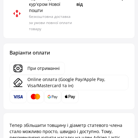
кур'єром Нової
від
пошти
безкоштовна доставка
за умови повної оплати
товару
Варіанти оплати
При отриманні
Online оплата (Google Pay/Apple Pay,
Visa/Mastercard та ін)
Тепер збільшити товщину і діаметр статевого члена
стало можливо просто, швидко і доступно. Тому,
рекомендуємо купити насадку на член Adrien Lastic