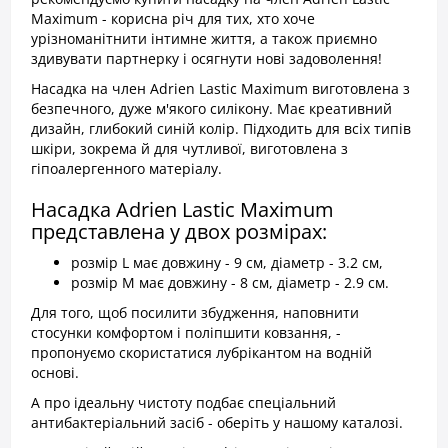
Maximum - корисна річ для тих, хто хоче
урізноманітнити інтимне життя, а також приємно
здивувати партнерку і осягнути нові задоволення!
Насадка на член Adrien Lastic Maximum виготовлена з
безпечного, дуже м'якого силікону. Має креативний
дизайн, глибокий синій колір. Підходить для всіх типів
шкіри, зокрема й для чутливої, виготовлена з
гіпоалергенного матеріалу.
Насадка Adrien Lastic Maximum
представлена у двох розмірах:
розмір L має довжину - 9 см, діаметр - 3.2 см,
розмір M має довжину - 8 см, діаметр - 2.9 см.
Для того, щоб посилити збудження, наповнити
стосунки комфортом і поліпшити ковзання, -
пропонуємо скористатися лубрікантом на водній
основі.
А про ідеальну чистоту подбає спеціальний
антибактеріальний засіб - оберіть у нашому каталозі.