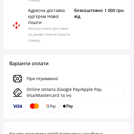
Адресна доставка
безкоштовно
1 000 грн.
кур'єром Нової
від
пошти
безкоштовна доставка
за умови повної оплати
товару
Варіанти оплати
При отриманні
Online оплата (Google Pay/Apple Pay,
Visa/Mastercard та ін)
Хочете доставити своїй партнерці незабутнє