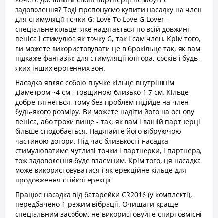
задоволення? Тоді пропонуємо купити насадку на член
для стимуляції точки G: Love To Love G-Lover -
спеціальне кільце, яке надягається по всій довжині
пеніса і стимулює як точку G, так і сам член. Крім того,
ви можете використовувати це віброкільце так, як вам
підкаже фантазія: для стимуляції клітора, сосків і будь-
яких інших ерогенних зон.
Насадка являє собою гнучке кільце внутрішнім
діаметром ~4 см і товщиною близько 1,7 см. Кільце
добре тягнеться, тому без проблем підійде на член
будь-якого розміру. Ви можете надіти його на основу
пеніса, або трохи вище - так, як вам і вашій партнерці
більше сподобається. Надягайте його вібруючою
частиною догори. Під час близькості насадка
стимулюватиме чутливі точки і партнерки, і партнера,
тож задоволення буде взаємним. Крім того, ця насадка
може використовуватися і як ерекційне кільце для
продовження стійкої ерекції.
Працює насадка від батарейки CR2016 (у комплекті),
передбачено 1 режим вібрації. Очищати краще
спеціальним засобом, не використовуйте спиртовмісні