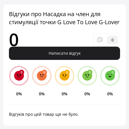
Відгуки про Насадка на член для
стимуляції точки G Love To Love G-Lover
0
0
Написати відгук
0
0
0
0
0
0%
0%
0%
0%
0%
Відгуків про цей товар ще не було.