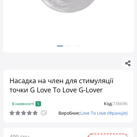
Насадка на член для стимуляції
точки G Love To Love G-Lover
Код:
736696
В наявності
5
Виробник:
Love To Love (Франція)
499 грн.