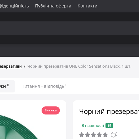
фіденційність
Публічна оферта
Контакти
езервативи
Чорний презерватив ONE Color Sensations Black, 1 шт.
0
0
уки
Питання - відповідь
Чорний презервати
Знижка
В наявності
15