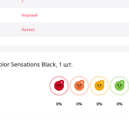
1
Чорний
Латекс
or Sensations Black, 1 шт.
0
0
0
0
0%
0%
0%
0%