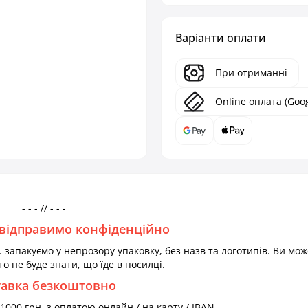
Варіанти оплати
При отриманні
Online оплата (Goog
- - - // - - -
відправимо конфіденційно
 запакуємо у непрозору упаковку, без назв та логотипів. Ви мож
то не буде знати, що їде в посилці.
тавка безкоштовно
000 грн. з оплатою онлайн / на карту / IBAN.