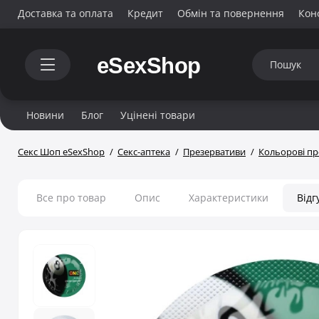
Доставка та оплата
Кредит
Обмін та повернення
Кон
Новини
Блог
Уцінені товари
Секс Шоп eSexShop
Секс-аптека
Презервативи
Кольорові пр
Все про товар
Опис
Характеристики
Відг