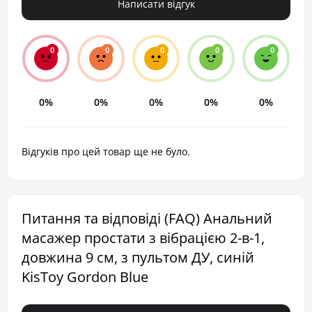
Написати відгук
0
0
0
0
0
0%
0%
0%
0%
0%
Відгуків про цей товар ще не було.
Питання та відповіді (FAQ) Анальний
масажер простати з вібрацією 2-в-1,
довжина 9 см, з пультом ДУ, синій
KisToy Gordon Blue