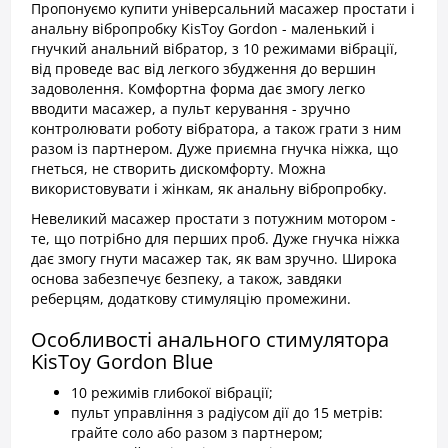
Пропонуємо купити універсальний масажер простати і
анальну вібропробку KisToy Gordon - маленький і
гнучкий анальний вібратор, з 10 режимами вібрації,
від проведе вас від легкого збудження до вершин
задоволення. Комфортна форма дає змогу легко
вводити масажер, а пульт керування - зручно
контролювати роботу вібратора, а також грати з ним
разом із партнером. Дуже приємна гнучка ніжка, що
гнеться, не створить дискомфорту. Можна
використовувати і жінкам, як анальну вібропробку.
Невеликий масажер простати з потужним мотором -
те, що потрібно для перших проб. Дуже гнучка ніжка
дає змогу гнути масажер так, як вам зручно. Широка
основа забезпечує безпеку, а також, завдяки
реберцям, додаткову стимуляцію промежини.
Особливості анального стимулятора
KisToy Gordon Blue
10 режимів глибокої вібрації;
пульт управління з радіусом дії до 15 метрів:
грайте соло або разом з партнером;