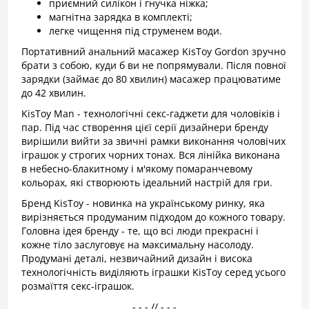
приємний силікон і гнучка ніжка;
магнітна зарядка в комплекті;
легке чищення під струменем води.
Портативний анальний масажер KisToy Gordon зручно
брати з собою, куди б ви не попрямували. Після повної
зарядки (займає до 80 хвилин) масажер працюватиме
до 42 хвилин.
KisToy Man - технологічні секс-гаджети для чоловіків і
пар. Під час створення цієї серії дизайнери бренду
вирішили вийти за звичні рамки виконання чоловічих
іграшок у строгих чорних тонах. Вся лінійка виконана
в небесно-блакитному і м'якому помаранчевому
кольорах, які створюють ідеальний настрій для гри.
Бренд KisToy - новинка на українському ринку, яка
вирізняється продуманим підходом до кожного товару.
Головна ідея бренду - те, що всі люди прекрасні і
кожне тіло заслуговує на максимальну насолоду.
Продумані деталі, незвичайний дизайн і висока
технологічність виділяють іграшки KisToy серед усього
розмаїття секс-іграшок.
- - - // - - -