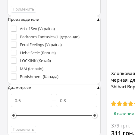
Применить
Производители
Art of Sex (Україна)
Bedroom Fantasies (Нідерланди)
Feral Feelings (Україна)
Liebe Seele (Японія)
LOCKINK (Китай)
MAI (Іспанія)
Хлопковая
Punishment (Канада)
черная, дл
Zalo (США)
Shibari Rop
Диаметр, см
В наличии
379 грн.
Применить
311 грн.