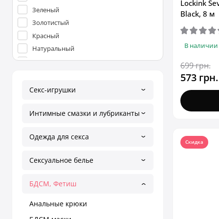
Lockink Se
Зеленый
Black, 8 м
Золотистый
Красный
В наличии
Натуральный
Серый
699 грн.
Синий
573 грн.
Фиолетовый
Секс-игрушки
Чёрный
Интимные смазки и лубриканты
Одежда для секса
Скидка
Сексуальное белье
БДСМ, Фетиш
Анальные крюки