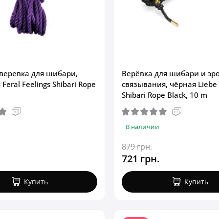
веревка для шибари,
Верёвка для шибари и эр
Feral Feelings Shibari Rope
связывания, чёрная Liebe 
Shibari Rope Black, 10 m
В наличии
879 грн.
721 грн.
Купить
Купить