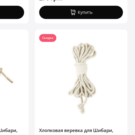
Купить
Скидка
Шибари,
Хлопковая веревка для Шибари,