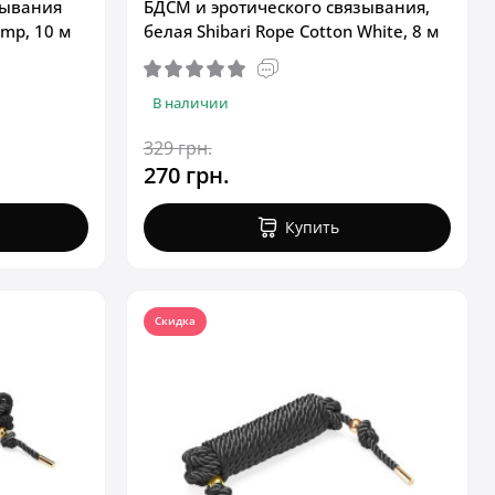
зывания
БДСМ и эротического связывания,
emp, 10 м
белая Shibari Rope Cotton White, 8 м
В наличии
329 грн.
270 грн.
Купить
Скидка