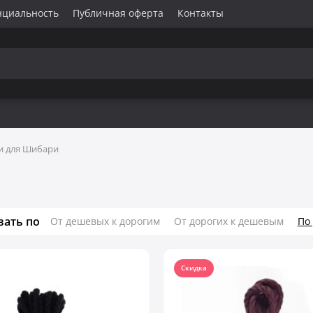
нциальность
Публичная оферта
Контакты
и для Шибари
вать по
От дешевых к дорогим
От дорогих к дешевым
По
Скидка