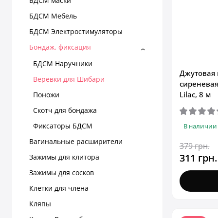
БДСМ маски
БДСМ Мебель
БДСМ Электростимуляторы
Бондаж, фиксация
БДСМ Наручники
Джутовая 
Веревки для Шибари
сиреневая 
Lilac, 8 м
Поножи
Скотч для бондажа
Фиксаторы БДСМ
В наличии
Вагинальные расширители
379 грн.
311 грн.
Зажимы для клитора
Зажимы для сосков
Клетки для члена
Кляпы