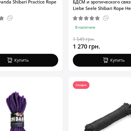
vanda Shibari Practice Rope
БДСМ и эротического свя
Liebe Seele Shibari Rope H
В наличии
1 549 грн.
1 270 грн.
Купить
Купить
Скидка