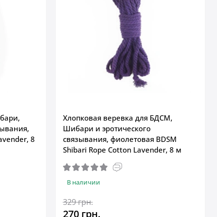
бари,
Хлопковая веревка для БДСМ,
зывания,
Шибари и эротического
avender, 8
связывания, фиолетовая BDSM
Shibari Rope Cotton Lavender, 8 м
В наличии
329 грн.
270 грн.