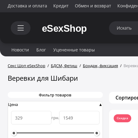
Доставка и оплата
Кредит
Обмен и возврат
Конфиде
Новости
Блог
Уцененные товары
Секс Шоп eSexShop
БДСМ, Фетиш
Бондаж, фиксация
Веревк
Веревки для Шибари
Фильтр товаров
Сортиро
Цена
грн.
Скидка