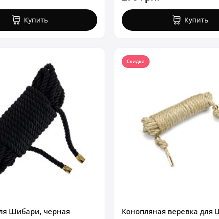
Купить
Купить
Скидка
ля Шибари, черная
Конопляная веревка для 