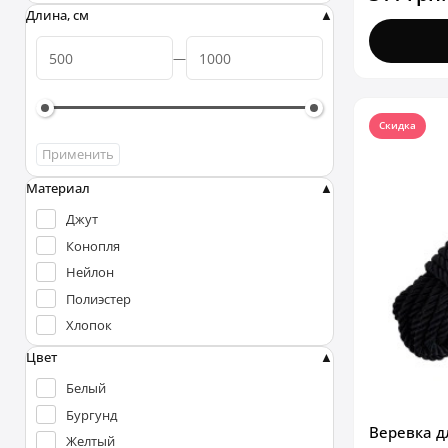
Длина, см
Скидка
Применить
Материал
Джут
Конопля
Нейлон
Полиэстер
Хлопок
Цвет
Белый
Бургунд
Веревка д
Желтый