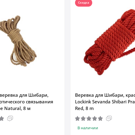
Скидка
веревка для Шибари,
Веревка для Шибари, кра
отического связывания
Lockink Sevanda Shibari Pra
e Natural, 8 м
Red, 8 m
В наличии