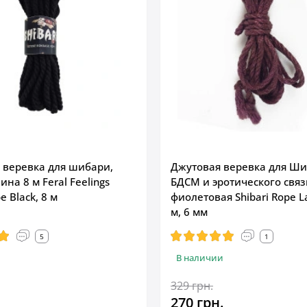
 веревка для шибари,
Джутовая веревка для Ши
ина 8 м Feral Feelings
БДСМ и эротического свя
e Black, 8 м
фиолетовая Shibari Rope L
м, 6 мм
5
1
В наличии
329 грн.
270 грн.