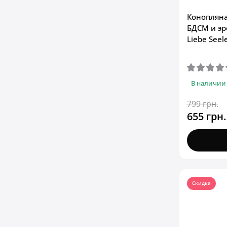
Конопляна
БДСМ и эр
Liebe Seel
В наличии
799 грн.
655 грн.
Скидка