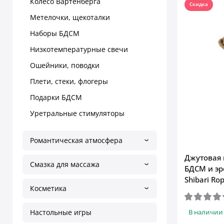
Колесо Вартенберга
Скидка
Метелочки, щекоталки
Наборы БДСМ
Низкотемпературные свечи
Ошейники, поводки
Плети, стеки, флогеры
Подарки БДСМ
Уретральные стимуляторы
Романтическая атмосфера
Джутовая 
Смазка для массажа
БДСМ и эр
Shibari Rop
Косметика
Настольные игры
В наличии