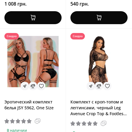
1 008 грн.
540 грн.
Скидка
Скидка
Эротический комплект
Комплект с кроп-топом и
белья JSY 5962, One Size
леггинсами, черный Leg
Avenue Crop Top & Footless
Tights Black, One Size
В наличии