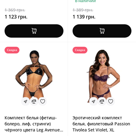
В наличии
1 369 грн.
1 389 грн.
1 123 грн.
1 139 грн.
Скидка
Скидка
Комплект белья (фетиш-
Эротический комплект
болеро, лиф, стринги)
белья, фиолетовый Passion
чёрного цвета Leg Avenue
Tivolea Set Violet, XL
Bikini Top, G-String & Shrug