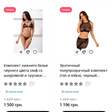
Скидка
Скидка
Комплект нижнего белья
Эротичный
чёрного цвета (лиф со
полупрозрачный комплект
шнуровкой и трусики-
(топ и юбка), черный
стринги) MELISSA BIKINI
Obsessive Heavenly K101
Black, XXL/XXXL
Top & Skirt Black, S/M/L
В наличии
В наличии
1 829 грн.
1 459 грн.
1 500 грн.
1 196 грн.