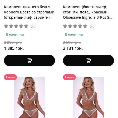
Комплект нижнего белья
Комплект (бюстгальтер,
черного цвета со стрэпами
стринги, пояс), красный
(открытый лиф, стринги)
Obsessive Ingridia 3-Pcs Set
SARIA SET OpenBra Passion
Red, XS/S
Exclusive Black, XXL/XXXL
В наличии
В наличии
2 299 грн.
2 599 грн.
1 885 грн.
2 131 грн.
Скидка
Скидка