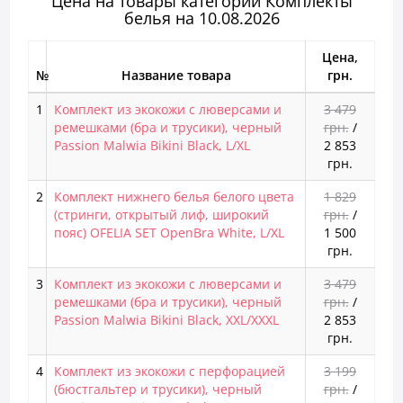
Цена на товары категории Комплекты
белья на 10.08.2026
Цена,
№
Название товара
грн.
1
Комплект из экокожи с люверсами и
3 479
ремешками (бра и трусики), черный
грн.
/
Passion Malwia Bikini Black, L/XL
2 853
грн.
2
Комплект нижнего белья белого цвета
1 829
(стринги, открытый лиф, широкий
грн.
/
пояс) OFELIA SET OpenBra White, L/XL
1 500
грн.
3
Комплект из экокожи с люверсами и
3 479
ремешками (бра и трусики), черный
грн.
/
Passion Malwia Bikini Black, XXL/XXXL
2 853
грн.
4
Комплект из экокожи с перфорацией
3 199
(бюстгальтер и трусики), черный
грн.
/