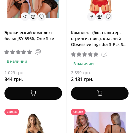
Эротический комплект
Комплект (бюстгальтер,
белья JSY 5966, One Size
стринги, пояс), красный
Obsessive Ingridia 3-Pcs Set
Red, XL/2XL
В наличии
В наличии
1 029 грн.
2 599 грн.
844 грн.
2 131 грн.
Скидка
Скидка