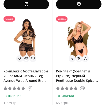
Скидка
Скидка
Комплект с бюстгальтером
Комплект (браллет и
и шортами, черный Leg
стринги), черный
Avenue Wrap Around Bra
Penthouse Double Spice,
Top & Boy Shorts Black, One
L/XL
Size
В наличии
В наличии
1 229 грн.
659 грн.