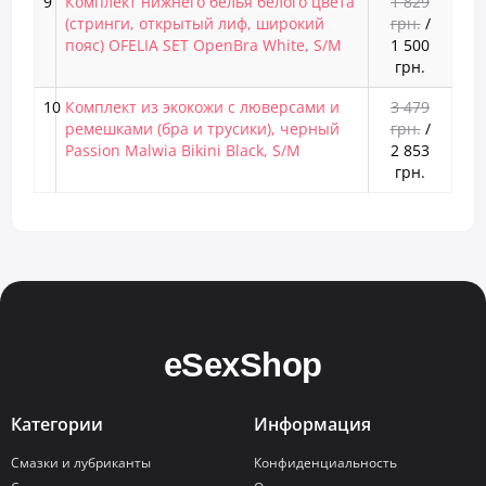
9
Комплект нижнего белья белого цвета
1 829
(стринги, открытый лиф, широкий
грн.
/
пояс) OFELIA SET OpenBra White, S/M
1 500
грн.
10
Комплект из экокожи с люверсами и
3 479
ремешками (бра и трусики), черный
грн.
/
Passion Malwia Bikini Black, S/M
2 853
грн.
Категории
Информация
Смазки и лубриканты
Конфиденциальность