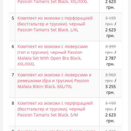
Passion Tamaris Set Black, XXL/XXXL
2 623
грн.
5
Комплект из экокожи с перфорацией
3 199
(бюстгальтер и трусики), черный
грн.
/
Passion Tamaris Set Black, L/XL
2 623
грн.
6
Комплект из экокожи с люверсами
3 399
(топ и трусики), черный Passion
грн.
/
Malwia Set With Open Bra Black,
2 787
XXL/XXXL
грн.
7
Комплект из экокожи с люверсами и
3 969
ремешками (бра и трусики) Passion
грн.
/
Malwia Bikini Black, 6XL/7XL
3 255
грн.
8
Комплект из экокожи с перфорацией
3 199
(бюстгальтер и трусики), черный
грн.
/
Passion Tamaris Set Black, S/M
2 623
грн.