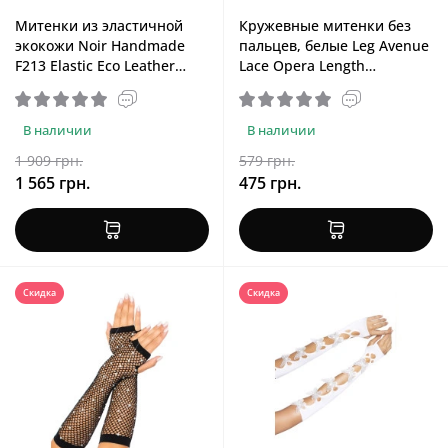
Митенки из эластичной
Кружевные митенки без
экокожи Noir Handmade
пальцев, белые Leg Avenue
F213 Elastic Eco Leather
Lace Opera Length
Fingerless Gloves, XL
Fingerless Gloves White
В наличии
В наличии
1 909 грн.
579 грн.
1 565 грн.
475 грн.
Скидка
Скидка