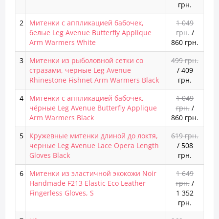
грн.
2
Митенки с аппликацией бабочек,
1 049
белые Leg Avenue Butterfly Applique
грн.
/
Arm Warmers White
860 грн.
3
Митенки из рыболовной сетки со
499 грн.
стразами, черные Leg Avenue
/
409
Rhinestone Fishnet Arm Warmers Black
грн.
4
Митенки с аппликацией бабочек,
1 049
чёрные Leg Avenue Butterfly Applique
грн.
/
Arm Warmers Black
860 грн.
5
Кружевные митенки длиной до локтя,
619 грн.
черные Leg Avenue Lace Opera Length
/
508
Gloves Black
грн.
6
Митенки из эластичной экокожи Noir
1 649
Handmade F213 Elastic Eco Leather
грн.
/
Fingerless Gloves, S
1 352
грн.