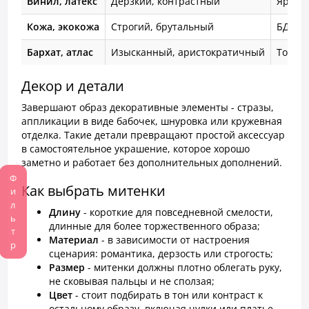
Винил, латекс
Дерзкий, контрастный
Ярких
Кожа, экокожа
Строгий, брутальный
БДСМ-
Бархат, атлас
Изысканный, аристократичный
Торже
Декор и детали
Завершают образ декоративные элементы - стразы,
аппликации в виде бабочек, шнуровка или кружевная
отделка. Такие детали превращают простой аксессуар
в самостоятельное украшение, которое хорошо
заметно и работает без дополнительных дополнений.
Фильтр
Как выбрать митенки
Длину
- короткие для повседневной смелости,
длинные для более торжественного образа;
Материал
- в зависимости от настроения
сценария: романтика, дерзость или строгость;
Размер
- митенки должны плотно облегать руку,
не сковывая пальцы и не сползая;
Цвет
- стоит подбирать в тон или контраст к
остальному образу, включая чулки или платье.