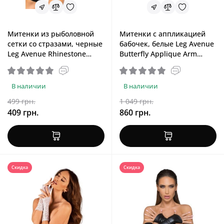
Митенки из рыболовной
Митенки с аппликацией
сетки со стразами, черные
бабочек, белые Leg Avenue
Leg Avenue Rhinestone
Butterfly Applique Arm
Fishnet Arm Warmers Black
Warmers White
В наличии
В наличии
499 грн.
1 049 грн.
409 грн.
860 грн.
Скидка
Скидка