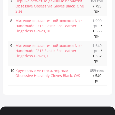
7
Чёрные сетчатые длинные перчатки
969 грн.
Obsessive Obsessivia Gloves Black, One
/
795
Size
грн.
8
Митенки из эластичной экокожи Noir
1 909
Handmade F213 Elastic Eco Leather
грн.
/
Fingerless Gloves, XL
1 565
грн.
9
Митенки из эластичной экокожи Noir
1 649
Handmade F213 Elastic Eco Leather
грн.
/
Fingerless Gloves, L
1 352
грн.
10
Кружевные митенки, черные
659 грн.
Obsessive Heavenly Gloves Black, O/S
/
540
грн.