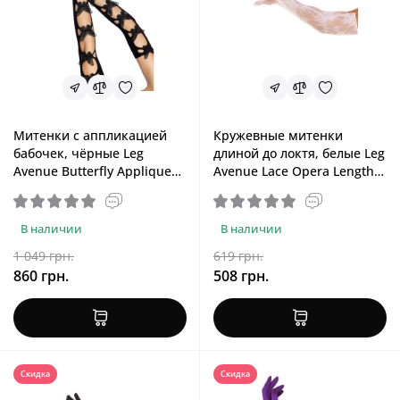
Митенки с аппликацией
Кружевные митенки
бабочек, чёрные Leg
длиной до локтя, белые Leg
Avenue Butterfly Applique
Avenue Lace Opera Length
Arm Warmers Black
Gloves White
В наличии
В наличии
1 049 грн.
619 грн.
860 грн.
508 грн.
Скидка
Скидка