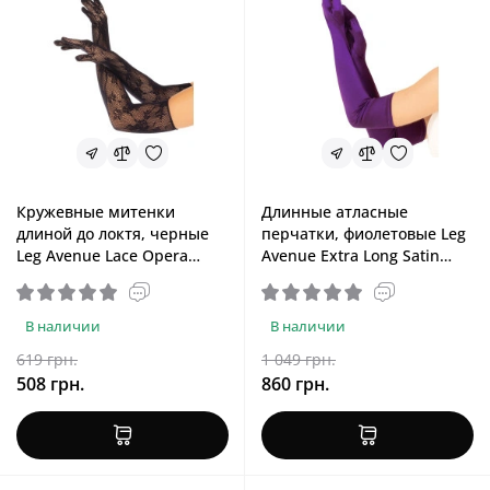
Кружевные митенки
Длинные атласные
длиной до локтя, черные
перчатки, фиолетовые Leg
Leg Avenue Lace Opera
Avenue Extra Long Satin
Length Gloves Black
Gloves Purple, One Size
В наличии
В наличии
619 грн.
1 049 грн.
508 грн.
860 грн.