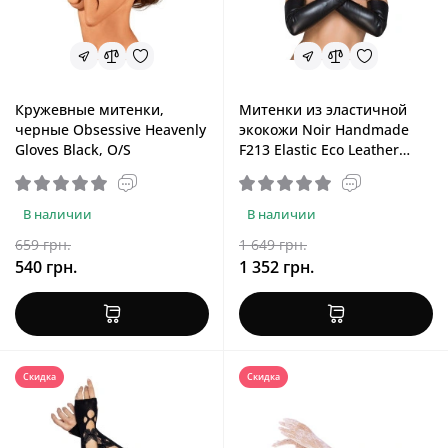
Кружевные митенки,
Митенки из эластичной
черные Obsessive Heavenly
экокожи Noir Handmade
Gloves Black, O/S
F213 Elastic Eco Leather
Fingerless Gloves, S
В наличии
В наличии
659 грн.
1 649 грн.
540 грн.
1 352 грн.
Скидка
Скидка