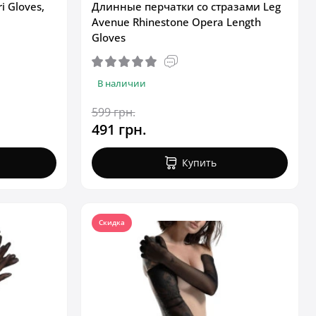
i Gloves,
Длинные перчатки со стразами Leg
Avenue Rhinestone Opera Length
Gloves
В наличии
599 грн.
491 грн.
Купить
Скидка