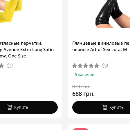
тласные перчатки,
Глянцевые виниловые пе
 Avenue Extra Long Satin
черные Art of Sex Lora, M
low, One Size
В наличии
839 грн.
688 грн.
Купить
Купить