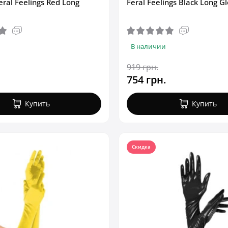
ral Feelings Red Long
Feral Feelings Black Long Gl
В наличии
919 грн.
754 грн.
Купить
Купить
Скидка