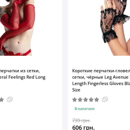
ерчатки из сетки,
Короткие перчатки-глове
ral Feelings Red Long
сетки, чёрные Leg Avenue 
Length Fingerless Gloves Bl
Size
В наличии
739 грн.
606 грн.