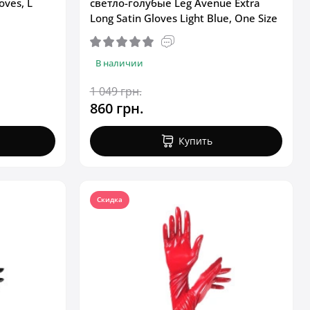
oves, L
светло-голубые Leg Avenue Extra
Long Satin Gloves Light Blue, One Size
В наличии
1 049 грн.
860 грн.
Купить
Скидка