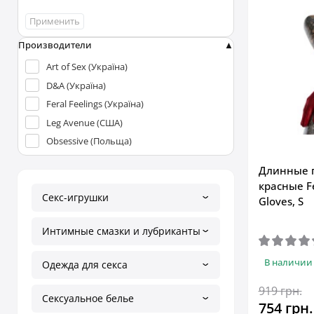
Применить
Производители
Art of Sex (Україна)
D&A (Україна)
Feral Feelings (Україна)
Leg Avenue (США)
Obsessive (Польща)
Длинные п
красные Fe
Секс-игрушки
Gloves, S
Интимные смазки и лубриканты
В наличии
Одежда для секса
919 грн.
Сексуальное белье
754 грн.