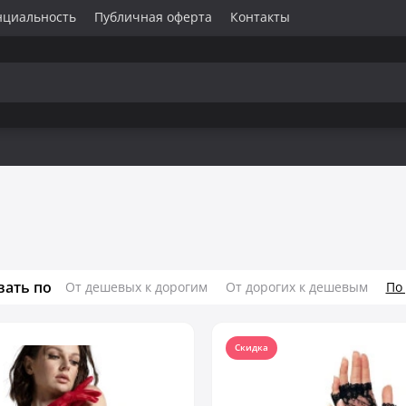
нциальность
Публичная оферта
Контакты
вать по
От дешевых к дорогим
От дорогих к дешевым
По
Скидка