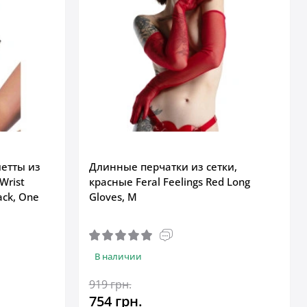
летты из
Длинные перчатки из сетки,
Wrist
красные Feral Feelings Red Long
ack, One
Gloves, M
В наличии
919 грн.
754 грн.