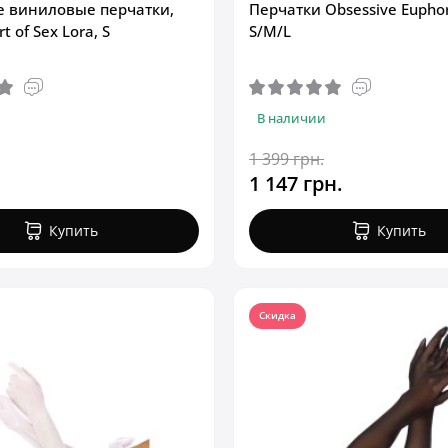
 виниловые перчатки,
Перчатки Obsessive Euphor
t of Sex Lora, S
S/M/L
В наличии
1 399 грн.
1 147 грн.
Купить
Купить
Скидка