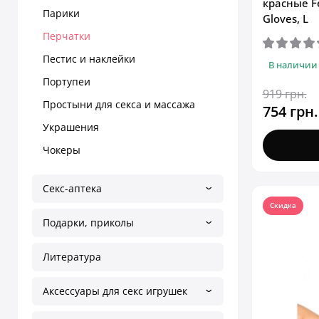
красные Fe
Парики
Gloves, L
Перчатки
Пестис и наклейки
В наличии
Портупеи
919 грн.
Простыни для секса и массажа
754 грн.
Украшения
Чокеры
Секс-аптека
Скидка
Подарки, приколы
Литература
Аксессуары для секс игрушек