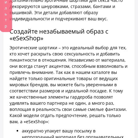
Фильтр
Дополнительно эротичные шортики для секса часто
декорируются шнуровками, стразами, бантами и
вышивкой. Эти детали добавляют образу
индивидуальности и подчеркивают ваш вкус.
Создайте незабываемый образ с
«eSexShop»
Эротические шортики – это идеальный выбор для тех,
кто хочет раскрыть свою сексуальность и добавить
пикантности в отношения. Независимо от материала,
они всегда станут акцентом, способным взволновать и
привлечь внимание. Так как в нашем каталоге вы
найдете только оригинальные товары от ведущих
мировых брендов, вы можете быть уверенными в
соответствии размеров и идеальной посадке. К тому
же качественные элементы гардероба позволят
удивлять вашего партнера не один, а много раз,
воплощая в реальность свои самые смелые фантазии.
Какой модели отдать предпочтение, решать только
вам, а «eSexShop»:
аккуратно упакует вашу посылку в
непрозрачный материал без опознавательных