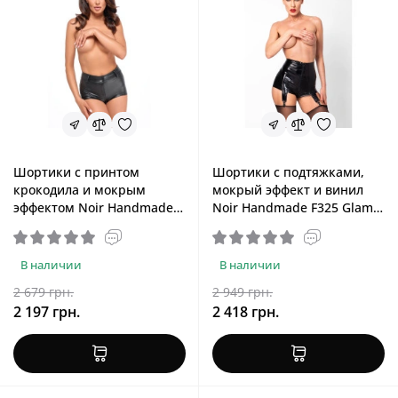
Шортики с принтом
Шортики с подтяжками,
крокодила и мокрым
мокрый эффект и винил
эффектом Noir Handmade
Noir Handmade F325 Glam
F318 Wild Crocodile Printed
Suspender Wetlook and
Wetlook Shorts, L
Vinyl Shorts, L
В наличии
В наличии
2 679 грн.
2 949 грн.
2 197 грн.
2 418 грн.