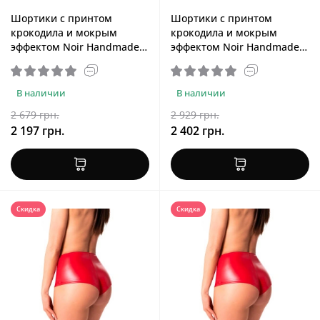
Шортики с принтом
Шортики с принтом
крокодила и мокрым
крокодила и мокрым
эффектом Noir Handmade
эффектом Noir Handmade
F318 Wild Crocodile Printed
F318 Wild Crocodile Printed
Wetlook Shorts, M
Wetlook Shorts, 3XL
В наличии
В наличии
2 679 грн.
2 929 грн.
2 197 грн.
2 402 грн.
Скидка
Скидка