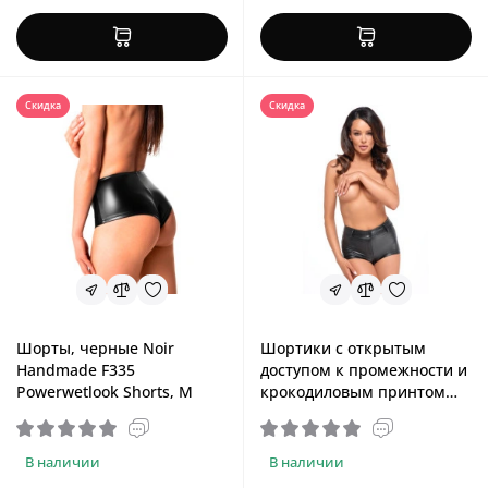
Скидка
Скидка
Шорты, черные Noir
Шортики с открытым
Handmade F335
доступом к промежности и
Powerwetlook Shorts, M
крокодиловым принтом
Noir Handmade F318 Wild
Crocodile Printed Wetlook
Shorts, S
В наличии
В наличии