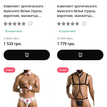
Комплект эротического
Комплект эротического
мужского белья (трусы,
мужского белья (трусы,
воротник, манжеты),
воротник, манжеты),
черный Passion 036 Alfred
белый Passion 037 Gregory
Black, S/M
White, XXL/XXXL
В наличии
В наличии
1 869 грн.
2 169 грн.
1 533 грн.
1 779 грн.
Скидка
Скидка