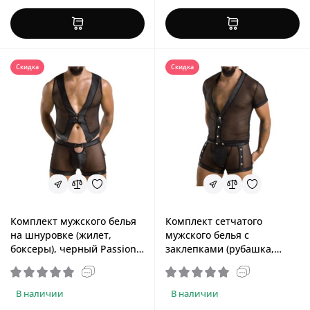
Скидка
Скидка
Комплект мужского белья
Комплект сетчатого
на шнуровке (жилет,
мужского белья с
боксеры), черный Passion
заклепками (рубашка,
053 Set William Black,
боксеры), черный Passion
XXL/XXXL
052 Set Michael Black,
XXL/XXXL
В наличии
В наличии