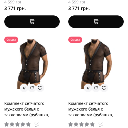
4 599 грн.
4 599 грн.
3 771 грн.
3 771 грн.
Скидка
Скидка
Комплект сетчатого
Комплект сетчатого
мужского белья с
мужского белья с
заклепками (рубашка,
заклепками (рубашка,
боксеры), черный Passion
боксеры), черный Passion
052 Set Michael Black, S/M
052 Set Michael Black, L/XL