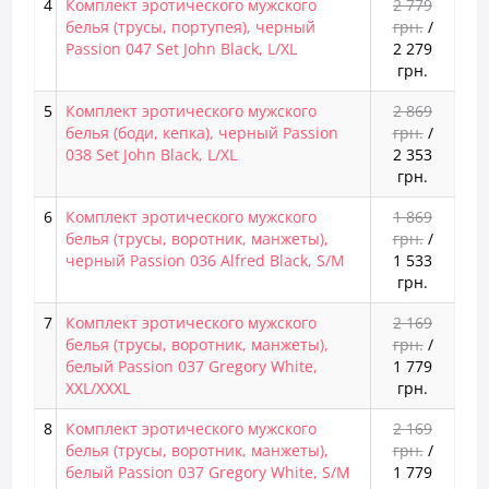
4
Комплект эротического мужского
2 779
белья (трусы, портупея), черный
грн.
/
Passion 047 Set John Black, L/XL
2 279
грн.
5
Комплект эротического мужского
2 869
белья (боди, кепка), черный Passion
грн.
/
038 Set John Black, L/XL
2 353
грн.
6
Комплект эротического мужского
1 869
белья (трусы, воротник, манжеты),
грн.
/
черный Passion 036 Alfred Black, S/M
1 533
грн.
7
Комплект эротического мужского
2 169
белья (трусы, воротник, манжеты),
грн.
/
белый Passion 037 Gregory White,
1 779
XXL/XXXL
грн.
8
Комплект эротического мужского
2 169
белья (трусы, воротник, манжеты),
грн.
/
белый Passion 037 Gregory White, S/M
1 779