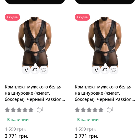
Скидка
Скидка
Комплект мужского белья
Комплект мужского белья
на шнуровке (жилет,
на шнуровке (жилет,
боксеры), черный Passion
боксеры), черный Passion
053 Set William Black, S/M
053 Set William Black, L/XL
В наличии
В наличии
4 599 грн.
4 599 грн.
3 771 грн.
3 771 грн.