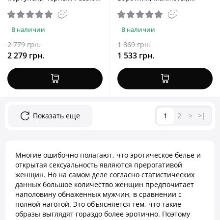
047 Set John Black, XXL/XXXL
черный Passion 036 Alfred
Black, L/XL
В наличии
В наличии
2 779 грн.
1 869 грн.
2 279 грн.
1 533 грн.
Показать еще
1
2
>
>|
Многие ошибочно полагают, что эротическое белье и
открытая сексуальность являются прерогативой
женщин. Но на самом деле согласно статистических
данных большое количество женщин предпочитает
наполовину обнаженных мужчин, в сравнении с
полной наготой. Это объясняется тем, что такие
образы выглядят гораздо более эротично. Поэтому