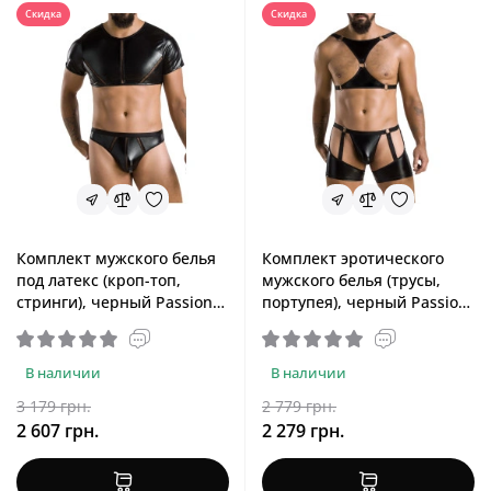
Скидка
Скидка
Комплект мужского белья
Комплект эротического
под латекс (кроп-топ,
мужского белья (трусы,
стринги), черный Passion
портупея), черный Passion
057 Set Peter Black, S/M
047 Set John Black, L/XL
В наличии
В наличии
3 179 грн.
2 779 грн.
2 607 грн.
2 279 грн.