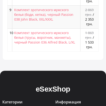
грн.
9
Комплект эротического мужского
2 869
белья (боди, кепка), черный Passion
грн.
/
038 John Black, XXL/XXXL
2 353
грн.
10
Комплект эротического мужского
1 869
белья (трусы, воротник, манжеты),
грн.
/
черный Passion 036 Alfred Black, L/XL
1 533
грн.
Категории
Информация