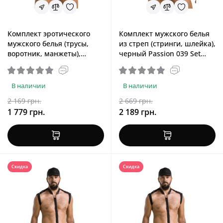
Комплект эротического
Комплект мужского белья
мужского белья (трусы,
из стреп (стринги, шлейка),
воротник, манжеты),
черный Passion 039 Set
белый Passion 037 Gregory
Andrew Black, L/XL
White, S/M
В наличии
В наличии
2 169 грн.
2 669 грн.
1 779 грн.
2 189 грн.
Скидка
Скидка