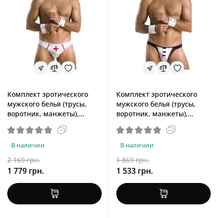
Комплект эротического
Комплект эротического
мужского белья (трусы,
мужского белья (трусы,
воротник, манжеты),
воротник, манжеты),
белый Passion 037 Gregory
черный Passion 036 Alfred
White, L/XL
Black, XXL/XXXL
В наличии
В наличии
2 169 грн.
1 869 грн.
1 779 грн.
1 533 грн.