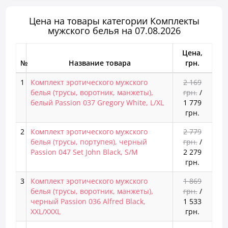
Цена на товары категории Комплекты
мужского белья на 07.08.2026
Цена,
№
Название товара
грн.
1
Комплект эротического мужского
2 169
белья (трусы, воротник, манжеты),
грн.
/
белый Passion 037 Gregory White, L/XL
1 779
грн.
2
Комплект эротического мужского
2 779
белья (трусы, портупея), черный
грн.
/
Passion 047 Set John Black, S/M
2 279
грн.
3
Комплект эротического мужского
1 869
белья (трусы, воротник, манжеты),
грн.
/
черный Passion 036 Alfred Black,
1 533
XXL/XXXL
грн.