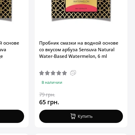
й основе
Пробник смазки на водной основе
uva
со вкусом арбуза Sensuva Natural
ge
Water-Based Watermelon, 6 ml
В наличии
79 грн.
65 грн.
Купить