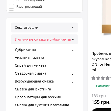
Разогревающий
Сужающий
Секс-игрушки
Интимные смазки и лубриканты
Лубриканты
Пробник 
Анальная смазка
вкусом ко
ON for Her
Спрей для минета
ml
Съедобная смазка
Возбуждающая смазка
В наличии
Смазка для фистинга
189 грн.
Пролонгаторы для мужчин
155 грн.
Смазка для сужения влагалища