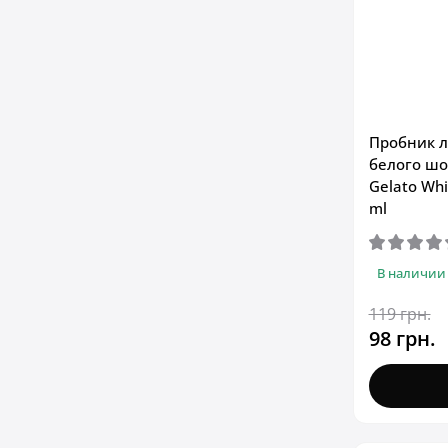
Пробник л
белого шо
Gelato Whi
ml
В наличии
119 грн.
98 грн.