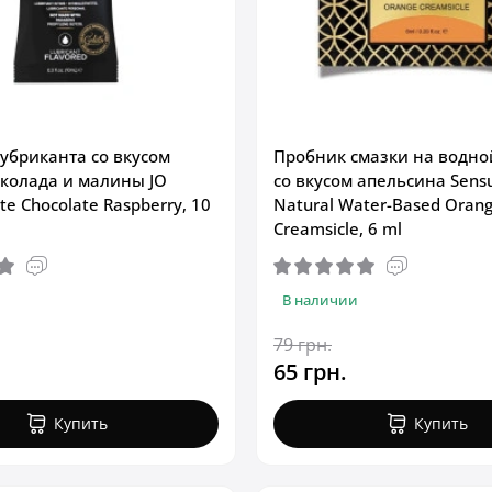
убриканта со вкусом
Пробник смазки на водно
колада и малины JO
со вкусом апельсина Sens
te Chocolate Raspberry, 10
Natural Water-Based Oran
Creamsicle, 6 ml
В наличии
79 грн.
65 грн.
Купить
Купить