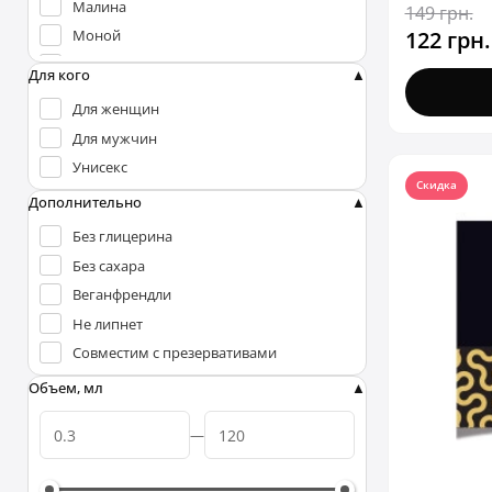
Малина
149 грн.
Uberlube (США)
122 грн.
Моной
Wet (США)
Мята
Для кого
Сладкая вата
Для женщин
Шоколад
Для мужчин
Унисекс
Скидка
Дополнительно
Без глицерина
Без сахара
Веганфрендли
Не липнет
Совместим с презервативами
Объем, мл