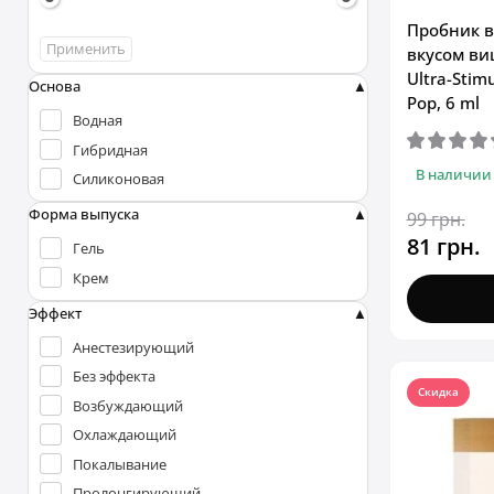
Пробник 
Применить
вкусом ви
Ultra-Stim
Основа
Pop, 6 ml
Водная
Гибридная
В наличии
Силиконовая
Форма выпуска
99 грн.
81 грн.
Гель
Крем
Эффект
Анестезирующий
Без эффекта
Скидка
Возбуждающий
Охлаждающий
Покалывание
Пролонгирующий