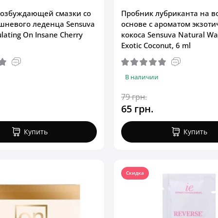
возбуждающей смазки со
Пробник лубриканта на в
шневого леденца Sensuva
основе с ароматом экзоти
ulating On Insane Cherry
кокоса Sensuva Natural Wa
Exotic Coconut, 6 ml
В наличии
79 грн.
65 грн.
Купить
Купить
Скидка