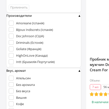
Применить
Производители
Amoreane (Іспанія)
Bijoux Indiscrets (Іспанія)
Doc Johnson (США)
Driminals (Естонія)
Goliate (Франція)
HighOnLove (Канада)
Пробник м
Intt (Бразилія-Португалія)
мужчин Do
JO (США)
Cream For 
Вкус, аромат
Lubrix (Франція)
Апельсин
Объем:
MAI (Іспанія)
Без аромата
7 мл
56 
MixGliss (Франція)
Без вкуса
Sensuva (США)
Вишня
Shunga (Канада)
В наличии
Кофе
Swiss Navy (США)