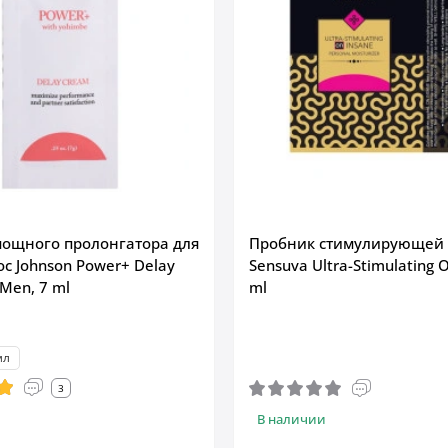
ощного пролонгатора для
Пробник стимулирующей 
c Johnson Power+ Delay
Sensuva Ultra-Stimulating O
Men, 7 ml
ml
мл
3
В наличии