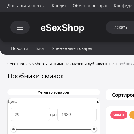
Доставка и оплата
Кредит
Обмен и возврат
Конфиде
Новости
Блог
Уцененные товары
Секс Шоп eSexShop
Интимные смазки и лубриканты
Пробники
Пробники смазок
Фильтр товаров
Сортиро
Цена
грн.
Скидка
Т