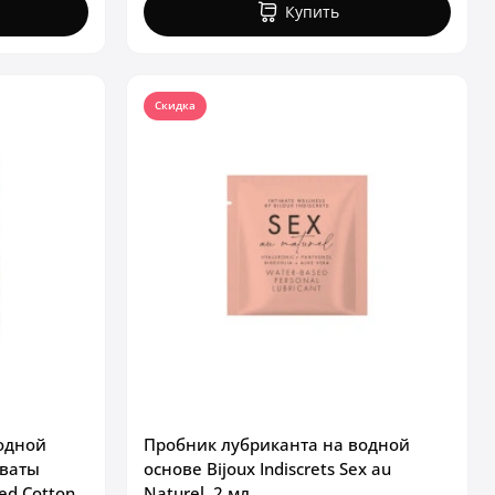
Купить
Скидка
одной
Пробник лубриканта на водной
 ваты
основе Bijoux Indiscrets Sex au
ed Cotton
Naturel, 2 мл