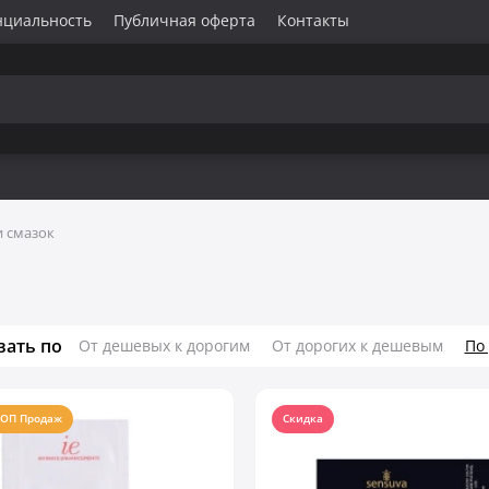
нциальность
Публичная оферта
Контакты
 смазок
вать по
От дешевых к дорогим
От дорогих к дешевым
По
ОП Продаж
Скидка