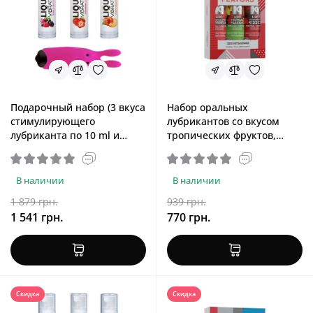
Подарочный набор (3 вкуса
Набор оральных
стимулирующего
лубрикантов со вкусом
лубриканта по 10 ml и
тропических фруктов,
вибропуля), розовый
арбуза и клубники JO Tri-
Amoreane Med & Adrien
Me Triple Pack Flavors, 3x30
Lastic Pink
ml
В наличии
В наличии
1 879 грн.
939 грн.
1 541 грн.
770 грн.
Скидка
Скидка