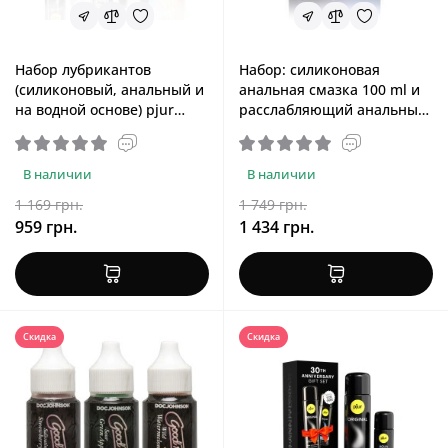
Набор лубрикантов
Набор: силиконовая
(силиконовый, анальный и
анальная смазка 100 ml и
на водной основе) pjur
расслабляющий анальный
Pride Box, 3×30 ml
спрей 20 ml pjur Back Door
Value Pack
В наличии
В наличии
1 169 грн.
1 749 грн.
959 грн.
1 434 грн.
Скидка
Скидка