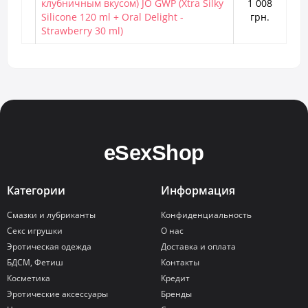
клубничным вкусом) JO GWP (Xtra Silky
1 008
Silicone 120 ml + Oral Delight -
грн.
Strawberry 30 ml)
Категории
Информация
Смазки и лубриканты
Конфиденциальность
Секс игрушки
О нас
Эротическая одежда
Доставка и оплата
БДСМ, Фетиш
Контакты
Косметика
Кредит
Эротические аксессуары
Бренды