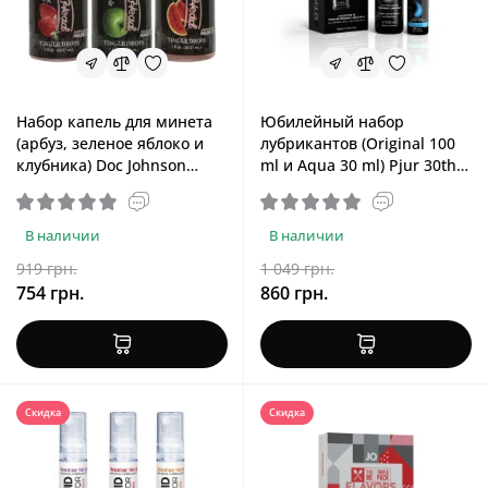
Набор капель для минета
Юбилейный набор
(арбуз, зеленое яблоко и
лубрикантов (Original 100
клубника) Doc Johnson
ml и Aqua 30 ml) Pjur 30th
GoodHead Tingle Drops Set,
Anniversary Gift Set
3*29,6 ml
В наличии
В наличии
919 грн.
1 049 грн.
754 грн.
860 грн.
Скидка
Скидка