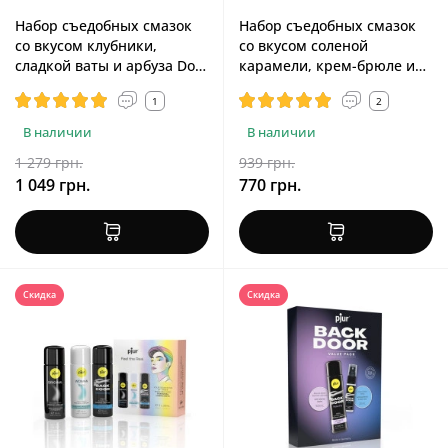
Набор съедобных смазок
Набор съедобных смазок
со вкусом клубники,
со вкусом соленой
сладкой ваты и арбуза Doc
карамели, крем-брюле и
Johnson GoodHead Warming
мятного шоколада JO Tri-
1
2
Head 3 Pack, 2 fl. oz.
Me Triple Pack Gelato, 3x30
ml
В наличии
В наличии
1 279 грн.
939 грн.
1 049 грн.
770 грн.
Скидка
Скидка