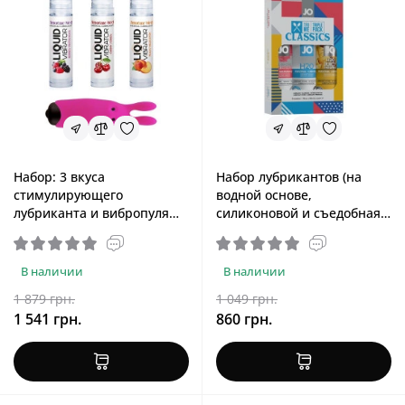
Набор: 3 вкуса
Набор лубрикантов (на
стимулирующего
водной основе,
лубриканта и вибропуля
силиконовой и съедобная
(Amoreane Med, 3×10 ml и
со вкусом ананаса) JO Tri-
Adrien Lastic Pink)
Me Triple Pack Classics,
3x30 ml
В наличии
В наличии
1 879 грн.
1 049 грн.
1 541 грн.
860 грн.