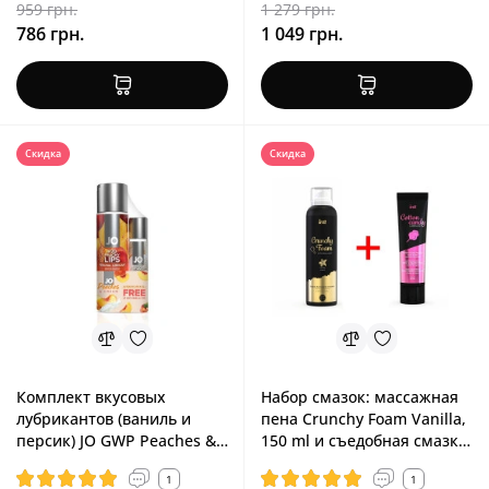
959 грн.
1 279 грн.
786 грн.
1 049 грн.
Скидка
Скидка
Комплект вкусовых
Набор смазок: массажная
лубрикантов (ваниль и
пена Crunchy Foam Vanilla,
персик) JO GWP Peaches &
150 ml и съедобная смазка
Cream, 120 ml + 30 ml
Cotton Candy, 100 ml INTT
1
1
Promo 2