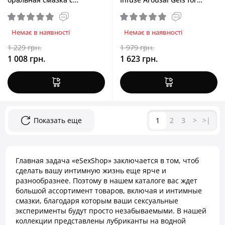
клубничным вкусом) JO
Couples, 2×59 ml
GWP (Xtra Silky Silicone 120
ml + Oral Delight -
Немає в наявності
Немає в наявності
Strawberry 30 ml)
1 229 грн.
1 979 грн.
1 008 грн.
1 623 грн.
Показать еще
1
2
3
>
>|
Главная задача «eSexShop» заключается в том, чтоб
сделать вашу интимную жизнь еще ярче и
разнообразнее. Поэтому в нашем каталоге вас ждет
большой ассортимент товаров, включая и интимные
смазки, благодаря которым ваши сексуальные
эксперименты будут просто незабываемыми. В нашей
коллекции представлены лубриканты на водной