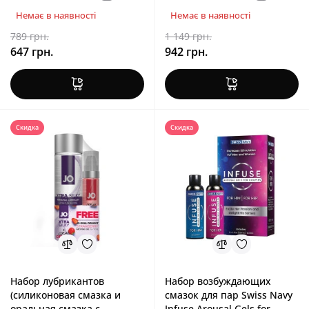
Немає в наявності
Немає в наявності
789 грн.
1 149 грн.
647 грн.
942 грн.
Скидка
Скидка
Набор лубрикантов
Набор возбуждающих
(силиконовая смазка и
смазок для пар Swiss Navy
оральная смазка с
Infuse Arousal Gels for