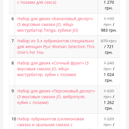
с позами для секса)
1 270
грн.
6
Набор для двоих «Банановый десерт»
1 199
(3 вкусовые смазки JO, яйцо-
грн.
/
мастурбатор Tenga, кубики JO)
983 грн.
7
Набор из 3-х лубрикантов специально
879 грн.
для женщин Pjur Woman Selection This
/
721
One's For You
грн.
8
Набор для двоих «Сочный фрукт» (3
1 249
вкусовые смазки JO, яйцо-
грн.
/
мастурбатор, кубик с позами)
1 024
грн.
9
Набор для двоих «Персиковый десерт»
1 539
(3 вкусовые смазки JO, вибропуля,
грн.
/
кубик с позами)
1 262
грн.
10
Набор лубрикантов (силиконовая
1 229
смазка и оральная смазка с
грн.
/