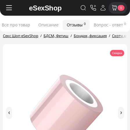
0
0
0
Все про товар
Описание
Отзывы
Вопрос - ответ
Секс Шоп eSexShop
БДСМ, Фетиш
Бондаж, фиксация
Скотч дл
Скидка