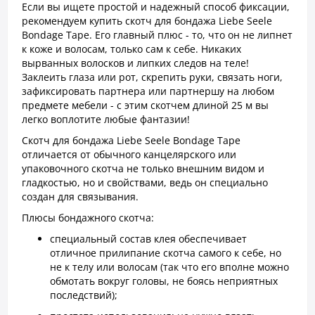
Если вы ищете простой и надежный способ фиксации,
рекомендуем купить скотч для бондажа Liebe Seele
Bondage Tape. Его главный плюс - то, что он не липнет
к коже и волосам, только сам к себе. Никаких
вырванных волосков и липких следов на теле!
Заклеить глаза или рот, скрепить руки, связать ноги,
зафиксировать партнера или партнершу на любом
предмете мебели - с этим скотчем длиной 25 м вы
легко воплотите любые фантазии!
Скотч для бондажа Liebe Seele Bondage Tape
отличается от обычного канцелярского или
упаковочного скотча не только внешним видом и
гладкостью, но и свойствами, ведь он специально
создан для связывания.
Плюсы бондажного скотча:
специальный состав клея обеспечивает
отличное прилипание скотча самого к себе, но
не к телу или волосам (так что его вполне можно
обмотать вокруг головы, не боясь неприятных
последствий);