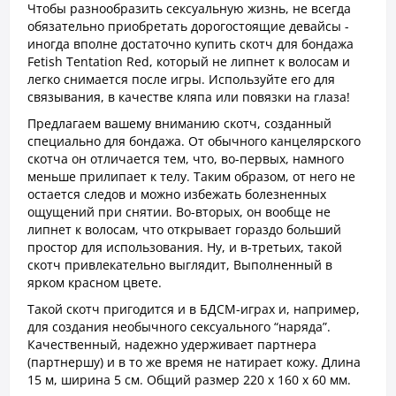
Чтобы разнообразить сексуальную жизнь, не всегда
обязательно приобретать дорогостоящие девайсы -
иногда вполне достаточно купить скотч для бондажа
Fetish Tentation Red, который не липнет к волосам и
легко снимается после игры. Используйте его для
связывания, в качестве кляпа или повязки на глаза!
Предлагаем вашему вниманию скотч, созданный
специально для бондажа. От обычного канцелярского
скотча он отличается тем, что, во-первых, намного
меньше прилипает к телу. Таким образом, от него не
остается следов и можно избежать болезненных
ощущений при снятии. Во-вторых, он вообще не
липнет к волосам, что открывает гораздо больший
простор для использования. Ну, и в-третьих, такой
скотч привлекательно выглядит, Выполненный в
ярком красном цвете.
Такой скотч пригодится и в БДСМ-играх и, например,
для создания необычного сексуального “наряда”.
Качественный, надежно удерживает партнера
(партнершу) и в то же время не натирает кожу. Длина
15 м, ширина 5 см. Общий размер 220 х 160 х 60 мм.