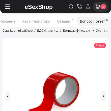
0
0
0
Описание
Характеристики
Отзывы
Вопрос - ответ
Секс Шоп eSexShop
БДСМ, Фетиш
Бондаж, фиксация
Скотч дл
Скидка