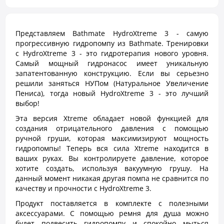
Представляем Bathmate HydroXtreme 3 - самую
прогрессивную гидропомпу из Bathmate. Тренировки
с HydroXtreme 3 - это гидротерапия нового уровня.
Самый мощный гидронасос имеет уникальную
запатентованную конструкцию. Если вы серьезно
решили заняться НУПом (Натуральное Увеличение
Пениса), тогда новый HydroXtreme 3 - это лучший
выбор!
Эта версия Xtreme обладает новой функцией для
создания отрицательного давления с помощью
ручной груши, которая максимизируют мощность
гидропомпы! Теперь вся сила Xtreme находится в
ваших руках. Вы контролируете давление, которое
хотите создать, используя вакуумную грушу. На
данный момент никакая другая помпа не сравнится по
качеству и прочности с HydroXtreme 3.
Продукт поставляется в комплекте с полезными
аксессуарами. С помощью ремня для душа можно
будет подвесить гидропомпу и спокойно мыться