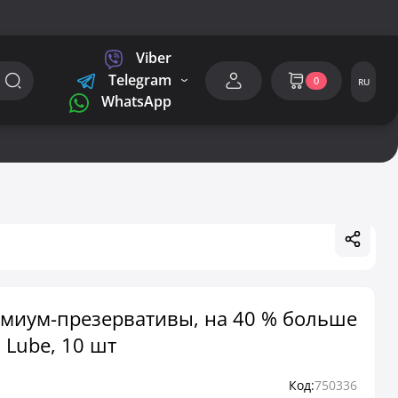
Viber
Telegram
0
RU
WhatsApp
емиум-презервативы, на 40 % больше
 Lube, 10 шт
Код:
750336