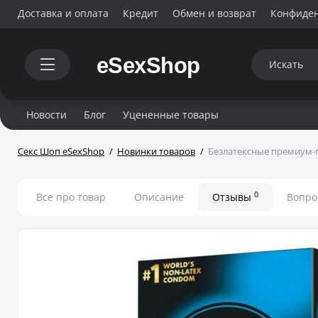
Доставка и оплата
Кредит
Обмен и возврат
Конфиде
Новости
Блог
Уцененные товары
Секс Шоп eSexShop
Новинки товаров
Безлатексные премиум-п
0
Все про товар
Описание
Отзывы
Вопро