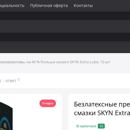
нциальность
Публичная оферта
Контакты
резервативы, на 40 % больше смазки SKYN Extra Lube, 10 шт
0
с - ответ
Безлатексные пр
Скидка
смазки SKYN Extra
В наличии
15