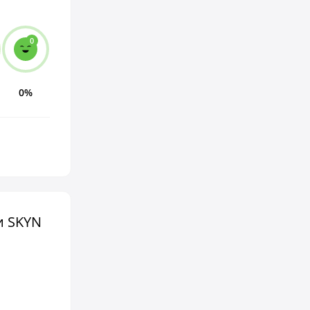
0
0%
и SKYN