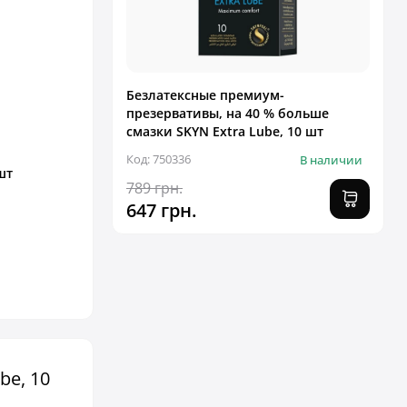
Безлатексные премиум-
презервативы, на 40 % больше
смазки SKYN Extra Lube, 10 шт
Код: 750336
В наличии
шт
789 грн.
647 грн.
be, 10