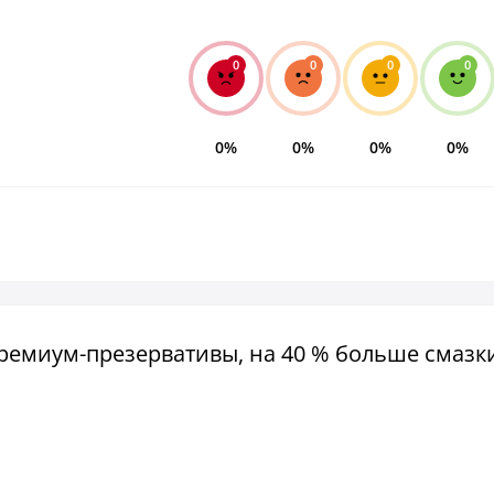
0
0
0
0
0%
0%
0%
0%
премиум-презервативы, на 40 % больше смазк