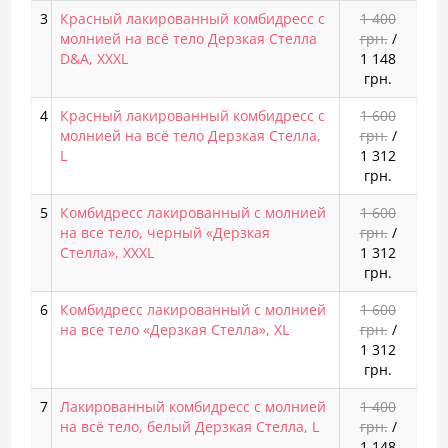
3
Красный лакированный комбидресс с
1 400
молнией на всё тело Дерзкая Стелла
грн.
/
D&A, XXXL
1 148
грн.
4
Красный лакированный комбидресс с
1 600
молнией на всё тело Дерзкая Стелла,
грн.
/
L
1 312
грн.
5
Комбидресс лакированный с молнией
1 600
на все тело, черный «Дерзкая
грн.
/
Стелла», XXXL
1 312
грн.
6
Комбидресс лакированный с молнией
1 600
на все тело «Дерзкая Стелла», XL
грн.
/
1 312
грн.
7
Лакированный комбидресс с молнией
1 400
на всё тело, белый Дерзкая Стелла, L
грн.
/
1 148